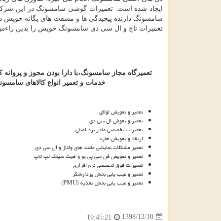
ایجاد شده است. تعمیرات گوشی سامسونگ در این شرکت بو
سامسونگ دارنده پیچیدگی ها و مشقت های یگانه خویش د
تعمیرات تاچ و ال سی دی سامسونگ خویش را بدین راءس واگ
تعمیرگاه
مجاز
سامسونگ،با
دارا
بودن
مجوز
و
پروانه
ک
خدمات
و
تعمیر
انواع
کالاهای
سامسونگ
تعمیر و تعویض لولای
تعمیر و تعوض ال سی دی
تعمیرات تخصصی مادر برد اصلی
ارتقاء و تعویض هارد
تعمیر مشکلات نمایشی مانند های ولتاژ و ال سی دی
تعمیر و تعویض فن سی پی یو و هیت سینک لپ تاپ
تعمیرات فوق تخصصی نرم افزاری
تعمیر و عیب یابی بخش پردازشگر
تعمیر و عیب یابی بخش تغذیه (
PMU
)
1398/12/10
19:45:21