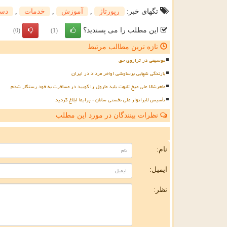
تگهای خبر:
رپورتاژ
,
آموزش
,
خدمات
,
دست
این مطلب را می پسندید؟
(0)
(1)
تازه ترین مطالب مرتبط
موسیقی در ترازوی حق
بارندگی شهابی برساوشی اواخر مرداد در ایران
ماهرشالا علی میخ تابوت بلید مارول را کوبید در مسافرت به خود رستگار شدم
تأسیس لابراتوار ملی نخستی سانان - پرایما ابلاغ گردید
نظرات بینندگان در مورد این مطلب
ن
نام:
ایمیل:
نظر: