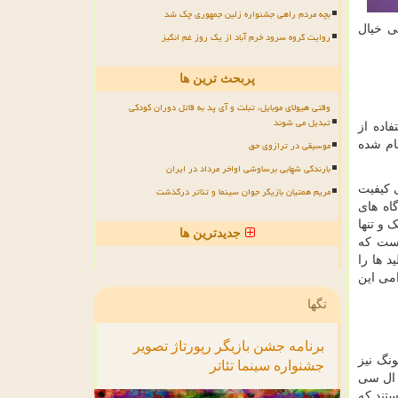
بچه مردم راهی جشنواره زلین جمهوری چک شد
ی خیال
روایت گروه سرود خرم آباد از یک روز غم انگیز
پربحث ترین ها
وقتی هیولای موبایل، تبلت و آی پد به قاتل دوران کودکی
تبدیل می شوند
اده از
موسیقی در ترازوی حق
ام شده
بارندگی شهابی برساوشی اواخر مرداد در ایران
 کیفیت
مریم همتیان بازیگر جوان سینما و تئاتر درگذشت
اه های
و تنها
جدیدترین ها
وست که
 ها را
امی این
تگها
برنامه
جشن
بازیگر
رپورتاژ
تصویر
نگ نیز
جشنواره
سینما
تئاتر
 ال سی
تند که