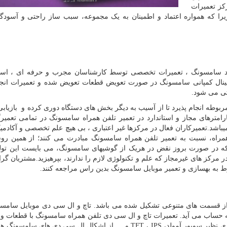
کز تعمیرات
را که همواره اعتماد و اطمینان به یک مجموعه، سبب ساز راحتی و آسودگ
برند سامسونگ ، تعمیرات تخصصی توسط کارشناسان مجرب و حرفه ای ، استف
رجینال کمپانی سامسونگ در صورت تعویض قطعات تعویض شده و تعمیرات انج
نتی می شود.
بوطه انجام پذیرد تا از آسیب به دیگر بخش های دستگاه دوری کرده و بازیابی
رامترهای مجاز و استاندارد در تعمیر تلفن همراه سامسونگ در تمامی تعمیرگ
شد.تعمیرکاران فعال در مرکزها غیر اعتباری ، بی هیچ علم تخصصی و آکادمیک 
همراه، نسبت به تعمیر تلفن همراه سامسونگ مبادرت می کنند؛ از همین ر
 که در صورت بروز نقض در هریک از گوشیهای سامسونگ، می بایست این تولید
 در مرکز های غیرمجاز که علم و تکنولوژی لازم را ندارند، بپرهیزید.مشتریان گر
 به بهسازی و تعمیر موبایل سامسونگ بدین راس مراجعه کنند.
از قسمت های متنوعی تشکیل شده می باشد. تاچ و ال سی دی موبایل سامسو
به حساب می آید. تعمیرات تاچ و ال سی دی تلفن همراه سامسونگ با قطعات و
ی نظیر سوپور آمولد،
IPS
،
TFT
و
…
از اشکال ال سی دی های سامسونگ هس