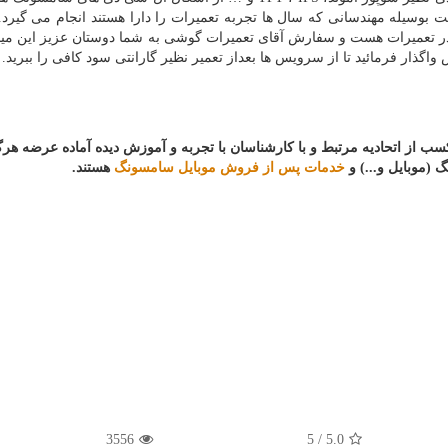
سیله مهندسانی که سال ها تجربه تعمیرات را دارا هستند انجام می گیرد. 
ر تعمیرات هست و سفارش آقای تعمیرات گوشی به شما دوستان عزیز این میب
ذار فرمائید تا از سرویس ها بعداز تعمیر نظیر گارانتی سود کافی را ببرید.
سب
از
اتحادیه
مرتبط
و
با
کارشناسان
با
تجربه
و
آموزش
دیده
آماده
عرضه
هرگ
 (
موبایل و...) و
خدمات پس از فروش موبایل سامسونگ
هستند.
3556
5
/
5.0