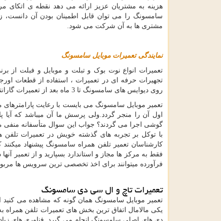
هزینه به مشتریان عزیز ارائه می دهد نقطه ی اتکای مر
سامسونگ را می توان قابل اطمینان بودن آن دانست، زی
مشتری ها به آن شرکت می شود.
نمایندگی
تعمیرات
موبایل
سامسونگ
تعمیرات انواع نوت بوک و تبلت و موبایل و فبلت از 
تجهیرات حرفه ای در تعمیرات ، استفاده از قطعات او
روی دیوایس های سامسونگ تا
3
ماه بعد از تعمیرات گارا
تعمیر موبایل سامسونگ می بایست با رعایت پارامترهای مر
اول آن را منجر گردد.ولی پرسش ما آن میباشد که آیا پا
گوشی اجرا می گردند؟ جواب این سوال متأسفانه منفی میبا
با توکل بر تجربه های گذشته خویش در تعمیرات تلفن 
کارشناسان تعمیر تلفن همراه سامسونگ پیشنهاد میکنند
فقط به مرکز ها مجاز و استاندارد بسپارید و از تعمیر آنها
فرآورده میتوانند برای اخذ تخصصی ترین سرویس ها مربوط
تعمیرات تاچ و ال سی دی سامسونگ
تعمیر موبایل سامسونگ همان گونه که مشاهده می کنید 
یکی مالامال اتفاق ترین بخش های تعمیرات تلفن همراه 
دی های اصلی سامسونگ انجام می گیرد. فناوری های زیاد