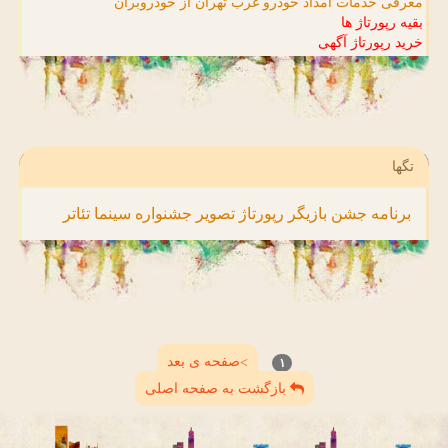
معرفی خدمات امداد خودرو غرب تهران از خودروبران
بقیه رپورتاژ ها
خرید رپورتاژ آگهی
تگها
برنامه
جشن
بازیگر
رپورتاژ
تصویر
جشنواره
سینما
تئاتر
صفحه ی بعد
>
۱
بازگشت به صفحه اصلی