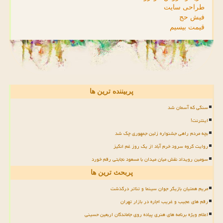
طراحی سایت
فیش حج
قیمت بیسیم
پربیننده ترین ها
سنگی که آسمان شد
اینترنت!
بچه مردم راهی جشنواره زلین جمهوری چک شد
روایت گروه سرود خرم آباد از یک روز غم انگیز
سومین رویداد نقش میان میدان با مسعود نجابتی رقم خورد
پربحث ترین ها
مریم همتیان بازیگر جوان سینما و تئاتر درگذشت
رقم های عجیب و غریب اجاره در بازار تهران
اعلام ویژه برنامه های هنری پیاده روی جاماندگان اربعین حسینی