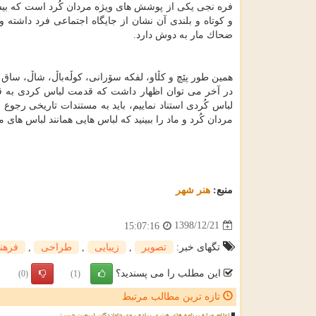
فره نجی یكی از پوشش های ویژه مردان كُرد است كه بیشت
و كوتاه و بلندی آن نشان از جایگاه اجتماعی فرد داشته 
ضحاك مار به دوش دارد.
همین طور پێچ و كڵاو، لفكه سۆرانی، كوڵەباڵ، شاڵ، ساق ب
در آخر می توان اظهار داشت كه قدمت لباس كردی به قد
لباس كُردی استناد نماییم، باید به مستندات تاریخی رجوع ن
مردان كُرد و ماد را ببینید كه لباس هایی همانند لباس های 
منبع:
هنر شهر
1398/12/21
15:07:16
تگهای خبر:
تصویر
,
زیبایی
,
طراحی
,
فرهن
این مطلب را می پسندید؟
(0)
(1)
تازه ترین مطالب مرتبط
اعلام ویژه برنامه های هنری پیاده روی جاماندگان اربعین حسینی