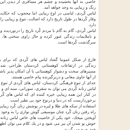
خاصی به آنها بخشیده و چشم هر مسافری از دیدن این 
رنگ و زیبایی به وجد خواهد آمد.
لباس كُردی، لباسی در اوج زیبایی اما محجوب كه حكای
وقار كُردها در طول تاریخ دارد كه اصالت، تنوع و زیبایی را
دارد.
لباس كُردی، گام به گام با مردم كُرد تاریخ را درنوردیده و
و ناملایمات زندگی عبور كرده و حال راوی سختی ها،
سرگذشت كُردها است.
فارغ از شكل عموما گشاد لباس های كُردی كه برای ر
زندگی در ارتفاعات كوهستانی كردستان طراحی شده 
مسیرهای سخت و دشوار كوهستانی با آن امكان پذیر باشد
از آنها حاوی معانی و دربرگیرنده پیام خاصی هستند.
جدای از تنوع فرهنگی كردستان، لباس های كُردی از تنو
لباس زنانه كُردی می توان به سقزی، سورانی، سنه ای و ا
در كنار این همه زیبایی خیره كننده ای كه لباس های كُ
برخوردارست كه در دنیا و درنوع خود بی نظیر است.
استفاده از سكه های طلا و لیره در پوشش زنان كُرد زیبای
راه رفتن زنان كُرد چنان موسیقی گوش نوازی را به وجود 
آویختن میخك، خود یكی از خاصیت های خاص لباس زنانه 
خوش بو شدن آن نیز می شود و در یك كلام می توان اظهار
خود بهره می گیرند.