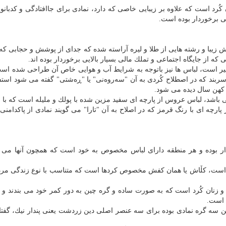
رد است كه علاوه بر زیبایی خاصی كه دارد، نمادی برای جاافتادگی و كدبانوی
صی برخوردار بوده است.
وش زیبا و رشته هایی از طلا و لیره آراسته شده كه جدای از پوشش و حجابی كه
 كه از جایگاه اجتماعی و تملك مالی بسیار بالایی برخوردار بوده اند.
یر است، لباس ها نیز باتوجه به شرایط آب و هوایی خاص آن طراحی شده است
سربند كه در اصطلاح كُردی به آن "سەروەنی" یا "ڕەشتی" گفته می شود استف
د كهن سال دیده می شود.
ی باشد، لباس عروس از پارچه ای سفید مزین شده با پولك و ملیله است كه با لی
ارچه ای با رنگ قرمز كه در اصلاح به آن "تارا" می گویند نمادی از پاكدامن
وردار بوده و هر منطقه دارای لباس مخصوص به خود است كه همچون آنها می ت
نزد است، كڵاش یا همان كفش مخصوص كردها است كه متناسب با نوع زندگی مرد
 زنان كُرد است كه به صورت ساده و گره چین به دور كمر خود می بندند و د
 است.
ود میبندند كه این سه گره نمادی بوده برای سه عنصر اصلی دین زردشت یعنی پندار نیك، گفت