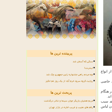
پربیننده ترین ها
سنگی که آسمان شد
اینترنت!
 انواع
بچه مردم راهی جشنواره زلین جمهوری چک شد
روایت گروه سرود خرم آباد از یک روز غم انگیز
ی خاصی
ر هنگام
پربحث ترین ها
ند.
مریم همتیان بازیگر جوان سینما و تئاتر درگذشت
هد سبب
ن لباس
رقم های عجیب و غریب اجاره در بازار تهران