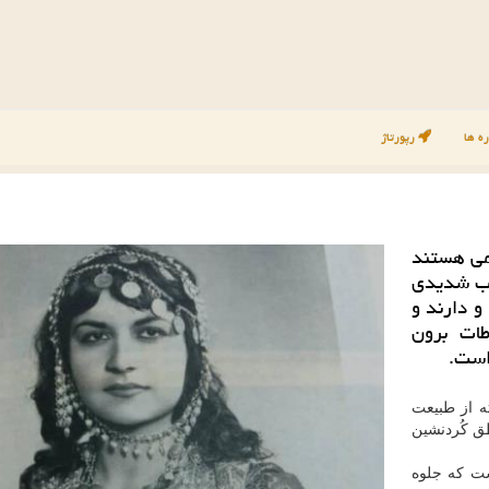
ه ها
رپورتاژ
امی هستند
صب شدیدی
و دارند و
طات برون
است.
ته از طبیعت
ق كُردنشین
ست كه جلوه