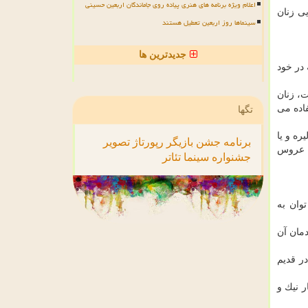
اعلام ویژه برنامه های هنری پیاده روی جاماندگان اربعین حسینی
ی زنان
سینماها روز اربعین تعطیل هستند
جدیدترین ها
 در خود
، زنان
اده می
تگها
ره و یا
برنامه
جشن
بازیگر
رپورتاژ
تصویر
ی عروس
جشنواره
سینما
تئاتر
وان به
مان آن
ر قدیم
ار نیك و