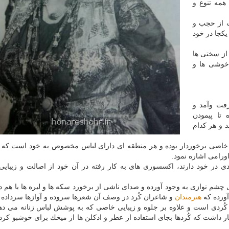
همه تنوع و
ت از حجب و
 یكجا در خود
 از سختی ها
 خوشی ها و
فت وآمد و
تا پیمودن
 و هر كدام
ع خاصی برخوردار بوده و هر منطقه ای دارای لباس مخصوص به خود است كه از
ورامی اشاره نمود.
ردی در خود دارند، اكسسوری های به كار رفته در آن خود از اصالت و زیبای
ی چشم نوازی به وجود آورده و صدای ناشی از برخورد سكه ها و لیره ها با هم د
آورده كه
هنرمندان
و شاعران كُرد در وصف آن شعرها سروده و آوازها سرداده ا
كُردی است و علاوه بر جلوه و زیبایی خاصی كه به پوشش لباس زنانه می د
 داشت كه كُردها بجای استفاده از عطر و ادكلن ها از میخك برای خوشبو كرد