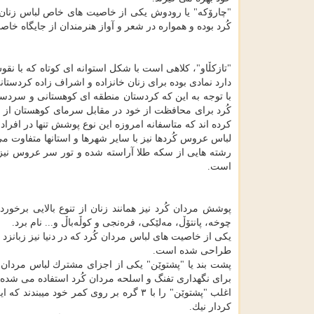
"چارۆكە" یا رودوش یكی از خاصیت های خاص لباس زنان كُ
كُرد بوده و همواره در شعر و آواز هنرمندان از جایگاه خا
"تازكڵاو"، كلاهی است با شكل استوانه ای كوتاه كه با نق
دارد نمادی بوده برای زنان خانزاده و اشراف زاده كردستانی
با توجه به این كه كردستان منطقه ای كوهستانی و سردس
كُرد برای محافظت از خود در مقابل سرمای كوهستان از 
كرده اند كه متاسفانه امروزه این نوع پوشش تنها در افرا
لباس عروس كُردها نیز با سایر شهرها و استانها متفاوت م
رشته هایی از سكه طلا آراسته شده و تور سر عروس نیز پ
است.
پوشش مردان كُرد نیز همانند زنان از تنوع بالایی برخ
چوخه، پانتۆڵ، مەلێكی، فرەنجی و كوڵەباڵ و... نام برد.
یكی از خاصیت های لباس مردان كُرد كه در دنیا نیز زبا
طراحی شده است.
پشت بند یا "پشتوێن" یكی از اجزای مشترك لباس مردان و
برای نگهداری تفنگ و اسلحه مردان كُرد استفاده می شده
اغلب "پشتوێن" را با ۳ گره بر روی كمر خ
كردار نیك.