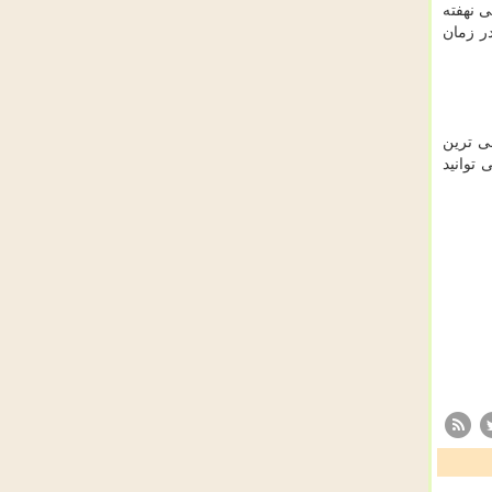
 نهفته
ر زمان
ی ترین
 توانید