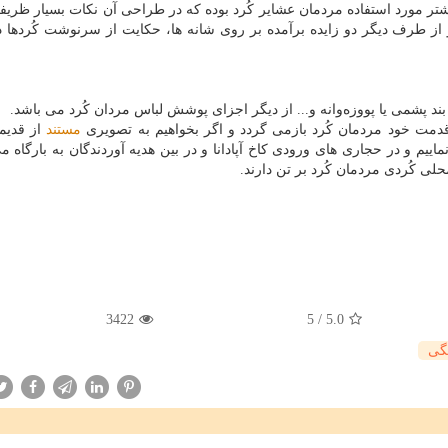
ر مورد استفاده مردمان عشایر كُرد بوده كه در طراحی آن نكات بسیار ظریفی
و از طرف دیگر دو زایده برآمده بر روی شانه ها، حكایت از سرنوشت كُردها د
ند پشمی یا پووزەوانه و... از دیگر اجزای پوشش لباس مردان كُرد می باشد.
مت خود مردمان كُرد بازمی گردد و اگر بخواهیم به تصویری
مستند
از قدیم
ماییم و در حجاری های ورودی كاخ آپادانا و در بین هدیه آوردندگان به بارگاه می
محلی كُردی مردمان كُرد بر تن دارند.
3422
5
/
5.0
گی