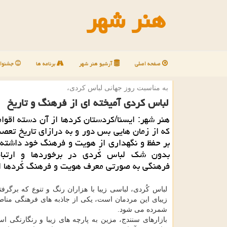
هنر شهر
صفحه اصلی
آرشیو هنر شهر
برنامه ها
جشنوار
به مناسبت روز جهانی لباس كردی،
لباس كردی آمیخته ای از فرهنگ و تاریخ
هنر شهر: ایسنا/كردستان كردها از آن دسته اقو
كه از زمان هایی بس دور و به درازای تاریخ تع
بر حفظ و نگهداری از هویت و فرهنگ خود داشته 
بدون شك لباس كُردی در برخوردها و ارتبا
فرهنگی به صورتی معرف هویت و فرهنگ كُردها 
لباس كُردی، لباسی زیبا با هزاران رنگ و تنوع كه برگرف
زیبای این مردمان است، یكی از جاذبه های فرهنگی مناط
شمرده می شود.
بازارهای سنندج، مزین به پارچه های زیبا و رنگارنگی ا