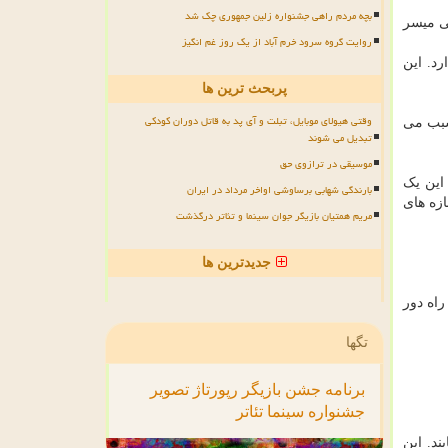
بچه مردم راهی جشنواره زلین جمهوری چک شد
نی میسر
روایت گروه سرود خرم آباد از یک روز غم انگیز
د. این
پربحث ترین ها
وقتی هیولای موبایل، تبلت و آی پد به قاتل دوران کودکی
 سبب می
تبدیل می شوند
موسیقی در ترازوی حق
این یک
بارندگی شهابی برساوشی اواخر مرداد در ایران
ازه های
مریم همتیان بازیگر جوان سینما و تئاتر درگذشت
جدیدترین ها
راه دور
تگها
برنامه
جشن
بازیگر
رپورتاژ
تصویر
جشنواره
سینما
تئاتر
ند. این