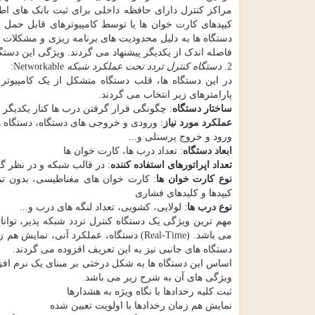
مراکز کنترل دارای حافظه داخلی برای ثبت بانک های اطل
کیپدهای کارت خوان ها یا توسط کامپیوترهای قابل حمل و
دستگاه ها به دلیل محدودیت های برنامه ریزی و مشکلات ج
فاصله اندک از یکدیگر پیشنهاد می گردند. ویژگی این دست
2.
دستگاه کنترل تردد تحت عملکرد شبکه
Networkable:
در این دستگاه ها، قلب دستگاه متشکل از یک کامپیوتر 
پارامترهای زیر انتخاب می گردند.
ساختار دستگاه
: چگونگی قرار گرفتن درب ها کنار یکدیگر 
عملکرد مورد نیاز
: ورودی و خروجی های دستگاه، دستگاه ها
ورود و خروج پرسنلی و...
ابعاد دستگاه
: تعداد درب ها، کارت خوان ها
تعداد اپراتورهای استفاده کننده
: در قالب شبکه و در نظر 
نوع کارت خوان ها
: کارت خوان های مغناطیسی، بدون تم
کیپدها و کلیدهای فشاری
نوع درب ها
: لولایی، کشویی، تعداد لنگه های درب و...
مهم ترین ویژگی یک دستگاه کنترل تردد شبکه پذیر، توانای
می باشد. (Real-Time) دستگاه، عملکرد آ
دستگاه های جانبی نیز به این تعریف افزوده می گردند.
اساس این دستگاه ها به شکل درختی بر مبنای یک نرم افزا
ویژگی های آن به شرح زیر می باشد.
ثبت کلیه رخدادها با نگاه ویژه به هشدارها
نمایش هم زمان رخدادها با اولویت تعیین شده