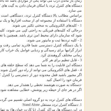
زمان باز ماندن درب می تواند یکی از مواردی باشد که باع
دستگاه های کنترل تردد با امکان فرمان دادن به گیت های 
می سازد.
براساس مطالب بالا دستگاه کنترل تردد، دستگاهی است که
دستگاه با استفاده از مجموعه ای از سخت افزارها و یک ن
1 - کلیدهای الکترونیکی به سختی تکثیر می شوند.
درحالی که کلیدهای فیزیکی به راحتی کپی می شوند، کلیدها
شود که سازمان دارای محیط امن تری باشد. همچنین با تغی
2 - کلیه ترددها ثبت و مانیتور می شوند.
با یک دستگاه کنترل دسترسی شما قادرید تمامی رفت و 
ابزار گرانبها برای رسیدگی و ردیابی عوامل یک خراب کار
زمانی مختلف گروهبندی کرد.
3 - قابل تنظیم برای هر کابر
دستگاه این قابلیت را به شما می دهد که سطح حلقه های د
4 - قفل های الکترونیکی می توانند از راه دور کنترل شوند.
اگر مجبور باشید قفل محدوده دور از دسترسی را کنترل کنی
فرمان خود را اعمال کنید.
-دستگاه به صورت هوشمند تخطی را هشدار می دهد.
اگر در هر جای از حیطه زیر پوشش، خطایی مشاهده شود دست
دستگاه های کنترل تردد به دو گروه اصلی تقسیم می گردند: (Networkable) و (nd Alone
1.
دستگاه کنترل تردد مستقل
Stand Alone:
در این دستگاه ها، مراکز کنترل (یا کارت خوان ها) به تنها