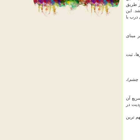
ز طریق
د. این
 درب با
 مبنای
ها، ثبت
 چشم)،
سریع آن
ودیت در
م ترین