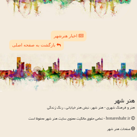
اخبار هنرشهر
بازگشت به صفحه اصلی
هنر شهر
هنر و فرهنگ شهری - هنر شهر، نبض هنر خیابانی ، رنگ زندگی
honareshahr.ir - تمامی حقوق مالکیت معنوی سایت هنر شهر محفوظ است
صفحات هنر شهر