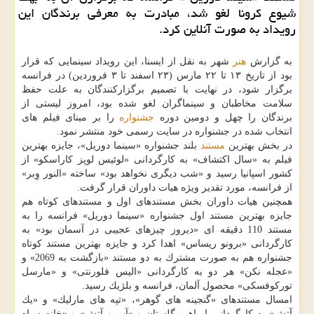
شیوع كرونا لغو شد، مبادرت به معرفی برندگان این
رویداد به صورت آنلاین كرد.
به گزارش
هنر
شهر به نقل از ایسنا، این رویداد سینمایی كه قرار
بود از تاریخ ۱۳ تا ۲۲ مارس (۲۳ اسفند تا ۳ فروردین) در فرانسه
برگزار شود، در نهایت با تصمیم برگزاركنندگان به علت حفظ
سلامت مخاطبان و سینماگران لغو شده بود، امروز لیستی از
برندگان را چهل و دومین دوره
جشنواره
را بر مبنای فیلم های
انتخاب شده در جشنواره در سایت رسمی خود منتشر نمود.
در بخش بهترین
مستند
بلند جشنواره «سینما دوریل»، جایزه بهترین
فیلم به «سال اكتشاف» به كارگردانی «لوئیس لوپز كاراسكو» از
كشور اسپانیا رسید و «شب دیگری نخواهد بود» ساخته «النور وِبر»
از فرانسه، مورد تقدیر ویژه هیات داوران قرار گرفت.
همچنین هیات داوران بخش مستندهای اول و مستندهای كوتاه هم
جایزه بهترین مستند اول جشنواره «سینما دوریل» فرانسه را به
مستند 110 دقیقه ای «دیروز چیزهای عجیبی در آسمان بود» به
كارگردانی «برونو ریساس» اهدا كرد و جایزه بهترین مستند كوتاه
جشنواره هم به صورت مشترك به دو مستند «بازگشت به 2069» و
«عجله نكن» هر دو به كارگردانی «الیس فلورنتی» و «مارسل
توركوفسكی» محصول آلمان، فرانسه و بلژیك رسید.
امسال مستندهای «گنجینه های گوهر»، «تپه های مارلیك» و «یك
آتش» به كارگردانی ابراهیم گلستان و «آب و آتش» و «خانه سیاه