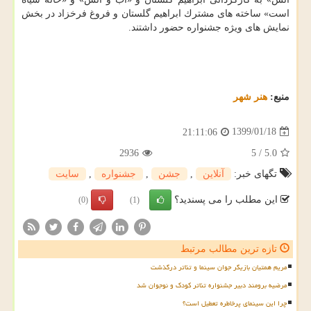
است» ساخته های مشترك ابراهیم گلستان و فروغ فرخزاد در بخش
نمایش های ویژه جشنواره حضور داشتند.
منبع:
هنر شهر
1399/01/18
21:11:06
2936
5
/
5.0
تگهای خبر:
آنلاین
,
جشن
,
جشنواره
,
سایت
این مطلب را می پسندید؟
(0)
(1)
تازه ترین مطالب مرتبط
مریم همتیان بازیگر جوان سینما و تئاتر درگذشت
مرضیه برومند دبیر جشنواره تئاتر کودک و نوجوان شد
چرا این سینمای پرخاطره تعطیل است؟