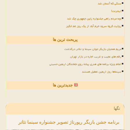
سنگی که آسمان شد
اینترنت!
بچه مردم راهی جشنواره زلین جمهوری چک شد
روایت گروه سرود خرم آباد از یک روز غم انگیز
پربحث ترین ها
مریم همتیان بازیگر جوان سینما و تئاتر درگذشت
رقم های عجیب و غریب اجاره در بازار تهران
اعلام ویژه برنامه های هنری پیاده روی جاماندگان اربعین حسینی
سینماها روز اربعین تعطیل هستند
جدیدترین ها
تگها
برنامه
جشن
بازیگر
رپورتاژ
تصویر
جشنواره
سینما
تئاتر