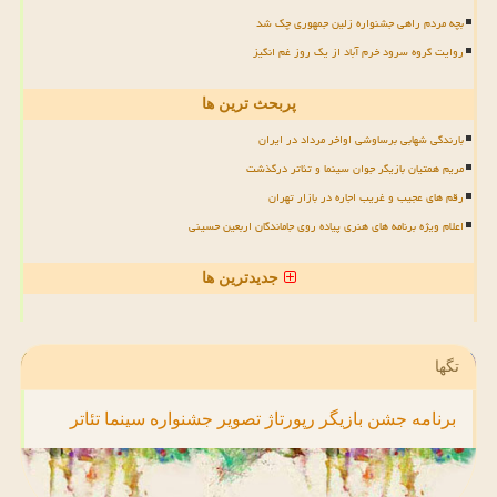
بچه مردم راهی جشنواره زلین جمهوری چک شد
روایت گروه سرود خرم آباد از یک روز غم انگیز
پربحث ترین ها
بارندگی شهابی برساوشی اواخر مرداد در ایران
مریم همتیان بازیگر جوان سینما و تئاتر درگذشت
رقم های عجیب و غریب اجاره در بازار تهران
اعلام ویژه برنامه های هنری پیاده روی جاماندگان اربعین حسینی
جدیدترین ها
تگها
برنامه
جشن
بازیگر
رپورتاژ
تصویر
جشنواره
سینما
تئاتر