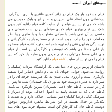
سینمای ایران است.
فیلم مسخره باز یک فیلم در ژانر کمدی فانتزی با بازی بازیگران
درخشانی چون استاد علی نصیریان و صابر ابر و بابک حمیدیان می
باشد که می توانید این فیلم را از سایت کافه فیلم دانلود کنید بدون
شک این فیلم بهترین فیلم کمدی سینمای ایران است شوخی های
جنسی در آن نمی باشد با سبکی متفاوت با و با طنزی زیبا نظر
مخاطب خود را جلب نموده است فیلم مسخره باز به کارگردانی و
نویسندگی همایون غنی زاده تهیه شده است تهیه کننده فیلم مسخره
باز علی مصفا می باشد که نویسنده و کارگردان نیز است از فیلم
های علی مصفا می‌توان به فیلم مردی بدون سایه یاد کرد که این
فیلم را می توانید از سایت
کافه فیلم
دانلود کنید.
داستان از پرمو ترین جای دنیا یعنی یک آرایشگاه مردانه (سلمانی)
روایت می‌شود، جوانی جویای نام به نام دانش (صابر ابر) شیفته
بازیگری است و آرزوی تبدیل شدن به یک هنرپیشه حرفه ای را در
سر دارد به همراه دوست خود شاپور (بابک حمیدیان) شب ها پس از
کار در سلمانی کاظم خان (علی نصیریان) تمرین بازیگری می‌کنند.
کاظم خان که به شدت پایبند به اصول اخلاقی بوده از دیرباز با
سرهنگ کیانی (رضا کیانیان) سر مسائلی اختلاف دارد و به شدت با
یکدیگر در جدال هستند در این شرایط مانفرد (داریوش موفق)
دوست کاظم خان که کارچاق کن است پیشنهاد خرید موی های بلند
زنان را به قیمت خوب می‌دهد و
…