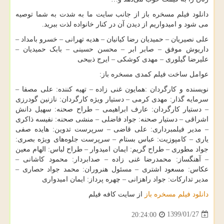
دانلود فیلم مسخره باز از جانب سایت ما به شدت به شما توصیه
می شود و امیدواریم از دیدن آن در کنار خانواده لذت ببرید.
علی نصیریان – حمیدیان رضا کیانیان – هدیه تهرانی – خسرو بامداد –
داریوش موفق – صابر ابر – محسن حسینی – بابک حمیدیان –
علیرضا گیلوری – مهدی کوشکی – ایرج ذبیحی
عوامل ساخت فیلم کمدی مسخره باز:
نویسنده و کارگردان
:
همایون غنی زاده
–
تهیه کننده: علی مصفا –
سرمایه گذار: مهدی کرمی – دستیار ویژه کارگردان: نازنین گودرزی
– دستیار کارگردان: عارف ابراهیمی – طراح صحنه: سهیل دانش
اشراقی – دستیار صحنه: جواد فاضلی – منشی صحنه: نفیسه ذاکری
– مدیر فیلمبرداری: علی قاضی – سرپرست تدوین: هایده صفی
یاری – کامپوزیت: عباس بستام – سرپرست جلوه‌های ویژه بصری:
جواد مطوری – طراح گریم: ایمان امیدوار – طراح لباس: الهام معین
– آهنگساز: محمدرضا غنی زاده – صدابردار: محمود کاشانی –
عکاس: مسعود اشتری – مسئول هنروران: محمد جواد حصاری –
مدیر تدارکات: جواد راهزانی – چهره پرداز: ایمان امیدواری
دانلود فیلم مسخره باز
از سایت کافه فیلم
1399/01/27
20:24:00