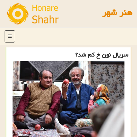
هنر شهر
منو
سریال نون خ كم شد؟