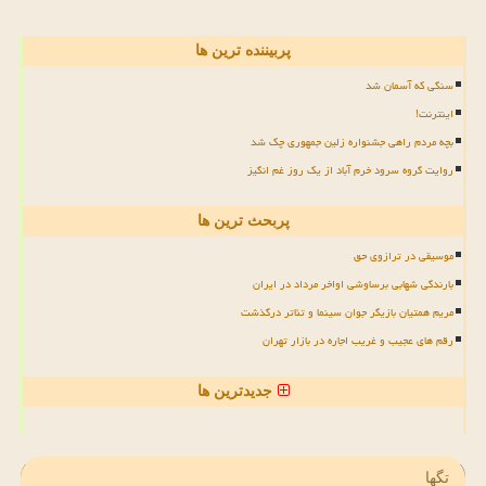
پربیننده ترین ها
سنگی که آسمان شد
اینترنت!
بچه مردم راهی جشنواره زلین جمهوری چک شد
روایت گروه سرود خرم آباد از یک روز غم انگیز
پربحث ترین ها
موسیقی در ترازوی حق
بارندگی شهابی برساوشی اواخر مرداد در ایران
مریم همتیان بازیگر جوان سینما و تئاتر درگذشت
رقم های عجیب و غریب اجاره در بازار تهران
جدیدترین ها
تگها