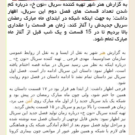
به گزارش هنر شهر تهیه كننده سریال «نون خ» درباره كم
شدن تعداد قسمت های فصل دوم این سریال، اظهار
داشت: به جهت اینكه شبكه در ابتدای ماه مبارك رمضان
سریال جدیدش را آغاز كند، زمان هر قسمت را مقداری
بالا بردیم تا در 15 قسمت و یك شب قبل از آغاز ماه
مبارك تمام شود.
به گزارش
هنر
شهر به نقل از ایسنا و به نقل از روابط عمومی
سازمان صداوسیما، مهدی فرجی _ تهیه کننده سریال «نون خ» _
درباره اینکه به نظر می رسید سریال در میانه قصه اختتام یافته
است، اظهار نمود: داستان این سریال ادامه دار است. فصل اول
سریال نیز داستان تمام نشد تا ادامه داستان در فصل دوم روایت
شود.
فرجی اظهار داشت: از ابتدا هم قرار بود در ۱۷ قسمت داستان به
همین جا ختم شود، ولی چون ماه مبارک رمضان در پیش بود و
شبکه یک باید سریال جدید را از اول ماه مبارک روی
آنتن
می برد،
زمان هر قسمت را بالا بردیم و سریال در ۱۵ قسمت پخش گردید.
تهیه کننده سریال «نون خ» درباره زمان تولید فصل جدید این سریال
نیز اظهار نمود: بخش قابل توجهی از داستان فصل سه نوشته شده
و مراحل تولید فصل سوم بعد از اعلام آمادگی شبکه یک و هماهنگی
های لازم با شبکه و همین طور عبور از موانعی چون بیماری کرونا