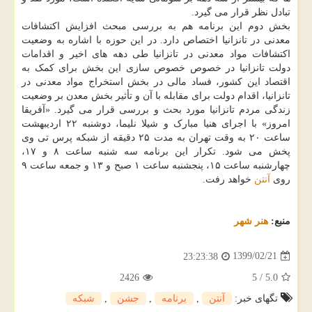
تبادل نظر قرار می گیرد.
بخش دوم این برنامه هم به بررسی مبحث افزایش اکتشافات
معدنی در تانزانیا اختصاص دارد. در این حوزه با اشاره به وضعیت
اکتشافات مواد معدنی در تانزانیا طی دهه های اخیر و اقدامات
دولت تانزانیا در خصوص خصوص سازی این بخش برای کمک به
اقتصاد این کشور، فساد مالی در بخش استخراج مواد معدنی در
تانزانیا، اقدام دولت برای مقابله با آن و تأثیر بخش معدن بر وضعیت
زندگی مردم تانزانیا مورد بحث و بررسی قرار می گیرد. «آفریقا
امروز» با اجرای هنیا مبارک و شیلا نلیما، دوشنبه ۲۲ اردیبهشت
ساعت ۲۰ به وقت تهران به مدت ۲۵ دقیقه از شبکه پرس تی وی
پخش می شود. تکرار این برنامه سه شنبه ساعت ۸ و ۱۷،
چهارشنبه ساعت ۱۵، پنجشنبه ساعت ۱ صبح و ۱۳ و جمعه ساعت ۹
روی
آنتن
خواهد رفت.
منبع:
هنر شهر
1399/02/21
23:23:38
2426
5
/
5.0
تگهای خبر:
آنتن
,
برنامه
,
جشن
,
شبكه