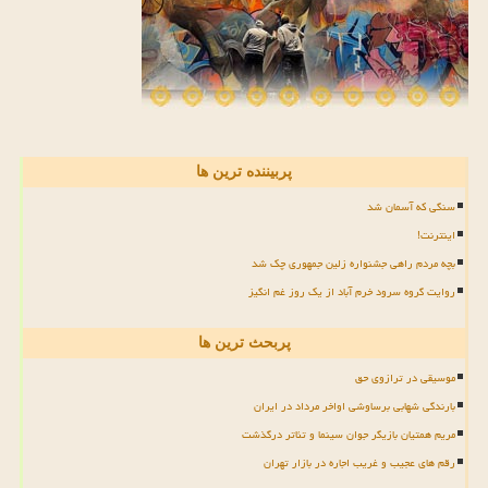
پربیننده ترین ها
سنگی که آسمان شد
اینترنت!
بچه مردم راهی جشنواره زلین جمهوری چک شد
روایت گروه سرود خرم آباد از یک روز غم انگیز
پربحث ترین ها
موسیقی در ترازوی حق
بارندگی شهابی برساوشی اواخر مرداد در ایران
مریم همتیان بازیگر جوان سینما و تئاتر درگذشت
رقم های عجیب و غریب اجاره در بازار تهران