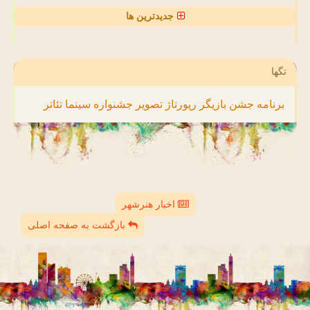
جدیدترین ها
تگها
برنامه
جشن
بازیگر
رپورتاژ
تصویر
جشنواره
سینما
تئاتر
اخبار هنرشهر
بازگشت به صفحه اصلی