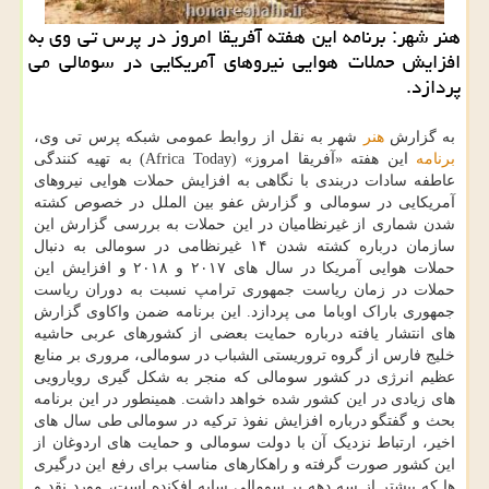
هنر شهر: برنامه این هفته آفریقا امروز در پرس تی وی به
افزایش حملات هوایی نیروهای آمریكایی در سومالی می
پردازد.
به گزارش
هنر
شهر به نقل از روابط عمومی شبکه پرس تی وی،
برنامه
این هفته «آفریقا امروز» (Africa Today) به تهیه کنندگی
عاطفه سادات دربندی با نگاهی به افزایش حملات هوایی نیروهای
آمریکایی در سومالی و گزارش عفو بین الملل در خصوص کشته
شدن شماری از غیرنظامیان در این حملات به بررسی گزارش این
سازمان درباره کشته شدن ۱۴ غیرنظامی در سومالی به دنبال
حملات هوایی آمریکا در سال های ۲۰۱۷ و ۲۰۱۸ و افزایش این
حملات در زمان ریاست جمهوری ترامپ نسبت به دوران ریاست
جمهوری باراک اوباما می پردازد. این برنامه ضمن واکاوی گزارش
های انتشار یافته درباره حمایت بعضی از کشورهای عربی حاشیه
خلیج فارس از گروه تروریستی الشباب در سومالی، مروری بر منابع
عظیم انرژی در کشور سومالی که منجر به شکل گیری رویارویی
های زیادی در این کشور شده خواهد داشت. همینطور در این برنامه
بحث و گفتگو درباره افزایش نفوذ ترکیه در سومالی طی سال های
اخیر، ارتباط نزدیک آن با دولت سومالی و حمایت های اردوغان از
این کشور صورت گرفته و راهکارهای مناسب برای رفع این درگیری
ها که بیشتر از سه دهه بر سومالی سایه افکنده است، مورد نقد و