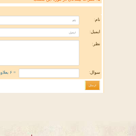
ن
نام:
ایمیل:
نظر:
سوال:
= ۶ بعلاوه ۳