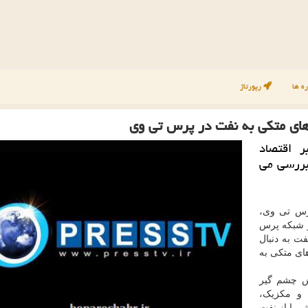
ه ها
رپورتاژ
رهای متكی به نفت در پرس تی وی
ر اقتصاد
بررسی می
رس تی وی،
ف اقتصادی» (Economic Divide) در شبکه پرس
ت به دنبال
های متکی به
ش چشم گیر
 و مکزیک،
قتصاد خویش را از نفت