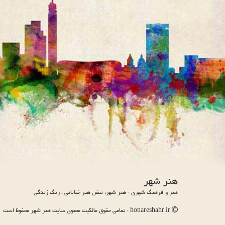
هنر شهر
هنر و فرهنگ شهری - هنر شهر، نبض هنر خیابانی ، رنگ زندگی
honareshahr.ir - تمامی حقوق مالکیت معنوی سایت هنر شهر محفوظ است