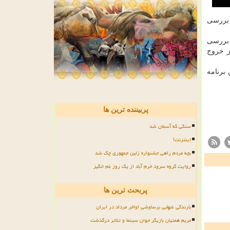
 بررسی
 بررسی
ز خروج
ار این برنامه
پربیننده ترین ها
سنگی که آسمان شد
اینترنت!
بچه مردم راهی جشنواره زلین جمهوری چک شد
روایت گروه سرود خرم آباد از یک روز غم انگیز
پربحث ترین ها
بارندگی شهابی برساوشی اواخر مرداد در ایران
مریم همتیان بازیگر جوان سینما و تئاتر درگذشت