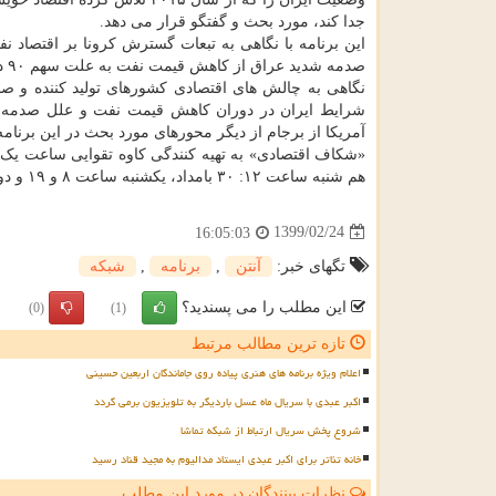
جدا کند، مورد بحث و گفتگو قرار می دهد.
این برنامه با نگاهی به تبعات گسترش کرونا بر اقتصاد 
صدمه شدید عراق از کاهش قیمت نفت به علت سهم ۹۰ درصدی درآمد نفتی این کشور و چالش های پیش روی آن خواهد پرداخت.
نگاهی به چالش های اقتصادی کشورهای تولید کننده و صا
شرایط ایران در دوران کاهش قیمت نفت و علل صدمه کمت
آمریکا از برجام از دیگر محورهای مورد بحث در این برنام
هم شنبه ساعت ۱۲: ۳۰ بامداد، یکشنبه ساعت ۸ و ۱۹ و دوشنبه ساعت ۱۱ روی
1399/02/24
16:05:03
تگهای خبر:
آنتن
,
برنامه
,
شبكه
این مطلب را می پسندید؟
(0)
(1)
تازه ترین مطالب مرتبط
اعلام ویژه برنامه های هنری پیاده روی جاماندگان اربعین حسینی
اکبر عبدی با سریال ماه عسل باردیگر به تلویزیون برمی گردد
شروع پخش سریال ارتباط از شبکه تماشا
خانه تئاتر برای اکبر عبدی ایستاد مدالیوم به مجید قناد رسید
نظرات بینندگان در مورد این مطلب