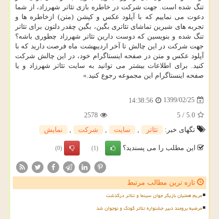
تنگ شده است. جهت شرکت در خاطره بازی تئاتر شهرزاد، از شما
دعوت می نماییم که با آپلود عکس و کپشن (متن) ازخاطره ها و
تجربه های شیرین تماشای تئاتری بگین، بگین چقدر دلتون برای تئاتر
تنگ شده و بنویسین که دوست دارین تئاتر شهرزاد چطوری باشه؟
جهت شرکت در این چالش تا آخر اردیبهشت ماه فرصت دارید که با
آپلود عکس و متن در صفحه اینستاگرام خود، در این چالش شرکت
کنید. برای اطلاعات بیشتر می توانید به سایت تئاتر شهرزاد و یا
صفحه اینستاگرام این مجموعه رجوع کنید.»
1399/02/25
14:38:56
2578
5
/
5.0
تگهای خبر:
تئاتر
,
سایت
,
شركت
,
نمایش
این مطلب را می پسندید؟
(0)
(1)
تازه ترین مطالب مرتبط
مریم همتیان بازیگر جوان سینما و تئاتر درگذشت
مرضیه برومند دبیر جشنواره تئاتر کودک و نوجوان شد