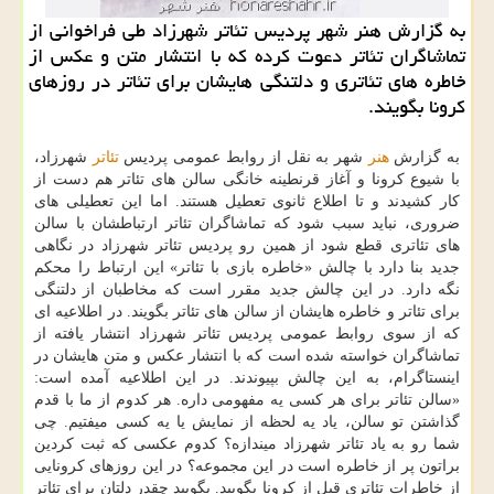
به گزارش هنر شهر پردیس تئاتر شهرزاد طی فراخوانی از
تماشاگران تئاتر دعوت كرده كه با انتشار متن و عكس از
خاطره های تئاتری و دلتنگی هایشان برای تئاتر در روزهای
كرونا بگویند.
به گزارش
هنر
شهر به نقل از روابط عمومی پردیس
تئاتر
شهرزاد،
با شیوع کرونا و آغاز قرنطینه خانگی سالن های تئاتر هم دست از
کار کشیدند و تا اطلاع ثانوی تعطیل هستند. اما این تعطیلی های
ضروری، نباید سبب شود که تماشاگران تئاتر ارتباطشان با سالن
های تئاتری قطع شود از همین رو پردیس تئاتر شهرزاد در نگاهی
جدید بنا دارد با چالش «خاطره بازی با تئاتر» این ارتباط را محکم
نگه دارد. در این چالش جدید مقرر است که مخاطبان از دلتنگی
برای تئاتر و خاطره هایشان از سالن های تئاتر بگویند. در اطلاعیه ای
که از سوی روابط عمومی پردیس تئاتر شهرزاد انتشار یافته از
تماشاگران خواسته شده است که با انتشار عکس و متن هایشان در
اینستاگرام، به این چالش بپیوندند. در این اطلاعیه آمده است:
«سالن تئاتر برای هر کسی یه مفهومی داره. هر کدوم از ما با قدم
گذاشتن تو سالن، یاد یه لحظه از نمایش یا یه کسی میفتیم. چی
شما رو به یاد تئاتر شهرزاد میندازه؟ کدوم عکسی که ثبت کردین
براتون پر از خاطره است در این مجموعه؟ در این روزهای کرونایی
از خاطرات تئاتری قبل از کرونا بگویید. بگویید چقدر دلتان برای تئاتر