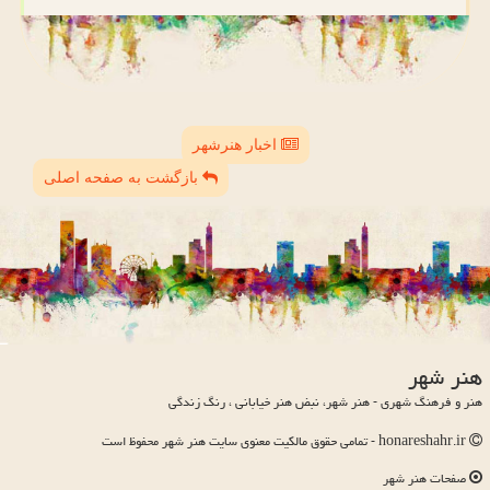
اخبار هنرشهر
بازگشت به صفحه اصلی
هنر شهر
هنر و فرهنگ شهری - هنر شهر، نبض هنر خیابانی ، رنگ زندگی
honareshahr.ir - تمامی حقوق مالکیت معنوی سایت هنر شهر محفوظ است
صفحات هنر شهر