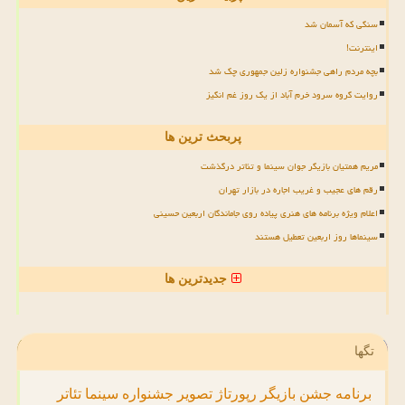
سنگی که آسمان شد
اینترنت!
بچه مردم راهی جشنواره زلین جمهوری چک شد
روایت گروه سرود خرم آباد از یک روز غم انگیز
پربحث ترین ها
مریم همتیان بازیگر جوان سینما و تئاتر درگذشت
رقم های عجیب و غریب اجاره در بازار تهران
اعلام ویژه برنامه های هنری پیاده روی جاماندگان اربعین حسینی
سینماها روز اربعین تعطیل هستند
جدیدترین ها
تگها
برنامه
جشن
بازیگر
رپورتاژ
تصویر
جشنواره
سینما
تئاتر