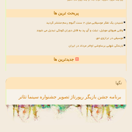
پربحث ترین ها
شنیدن یک تفکر موسیقایی میان ۲ سنت آلبوم رسم منتشر گردید
وقتی هیولای موبایل، تبلت و آی پد به قاتل دوران کودکی تبدیل می شوند
موسیقی در ترازوی حق
بارندگی شهابی برساوشی اواخر مرداد در ایران
جدیدترین ها
تگها
برنامه
جشن
بازیگر
رپورتاژ
تصویر
جشنواره
سینما
تئاتر