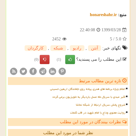
منبع:
honareshahr.ir
1399/03/28
22:40:08
2452
5
/
5.0
تگهای خبر:
آنتن
,
رادیو
,
شبكه
,
كارگردان
این مطلب را می پسندید؟
(0)
(1)
تازه ترین مطالب مرتبط
اعلام ویژه برنامه های هنری پیاده روی جاماندگان اربعین حسینی
اکبر عبدی با سریال ماه عسل باردیگر به تلویزیون برمی گردد
شروع پخش سریال ارتباط از شبکه تماشا
روایت معنوی وداع با امام شهید در قاب کلمات
نظرات بینندگان در مورد این مطلب
نظر شما در مورد این مطلب