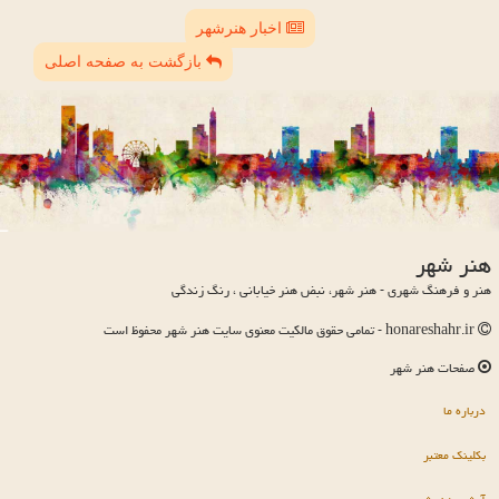
اخبار هنرشهر
بازگشت به صفحه اصلی
هنر شهر
هنر و فرهنگ شهری - هنر شهر، نبض هنر خیابانی ، رنگ زندگی
honareshahr.ir - تمامی حقوق مالکیت معنوی سایت هنر شهر محفوظ است
صفحات هنر شهر
درباره ما
بکلینک معتبر