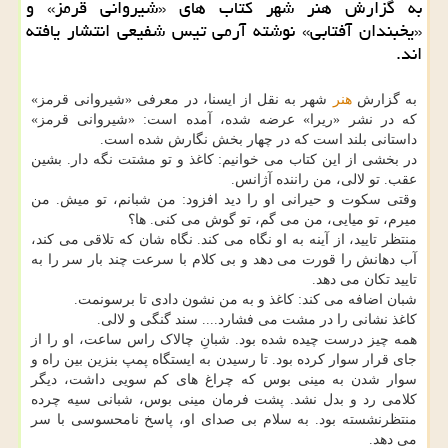
به گزارش هنر شهر كتاب های «شیروانی قرمز» و
«یخبندان آفتابی» نوشته آرمی تیس شفیعی انتشار یافته
اند.
به گزارش
هنر
شهر به نقل از ایسنا، در معرفی «شیروانی قرمز»
که در نشر «ریرا» عرضه شده، آمده است: «شیروانی قرمز»
داستانی بلند است که در چهار بخش نگارش شده است.
در بخشی از این کتاب می خوانیم: کاغذ و تو مشتت نگه دار. بشین
عقب. تو لالی، من راننده آژانس.
وقتی سکوت و حیرانی او را دید افزود: من شبانم، تو میش. من
میرم، تو میایی، من می گم، تو گوش می کنی. ها؟
منتظر تایید، از آینه به او نگاه می کند. نگاه شان که تلاقی می کند،
آب دهانش را قورت می دهد و بی کلام با سرعت چند بار سر را به
تایید تکان می دهد.
شبان اضافه می کند: کاغذ و به من نشون دادی تا برسونمت.
کاغذ نشانی را در مشت می فشارد.... سند گنگی و لالی.
همه چیز درست چیده شده بود. شبانِ چالاک راس ساعت، او را از
جای قرار سوار کرده بود. تا رسیدن به ایستگاه پمپ بنزین بین راه و
سوار شدن به مینی بوس که چراغ های کم سویی داشت، دیگر
کلامی رد و بدل نشد. پشت فرمان مینی بوس، شبانی سیه چرده
منتظرنشسته بود. به سلام بی صدای او، پاسخ نامحسوسی با سر
می دهد.