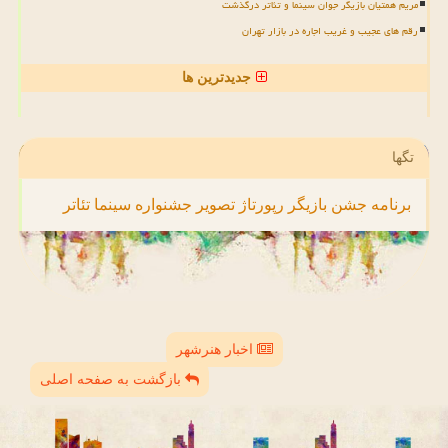
مریم همتیان بازیگر جوان سینما و تئاتر درگذشت
رقم های عجیب و غریب اجاره در بازار تهران
جدیدترین ها
تگها
برنامه
جشن
بازیگر
رپورتاژ
تصویر
جشنواره
سینما
تئاتر
اخبار هنرشهر
بازگشت به صفحه اصلی