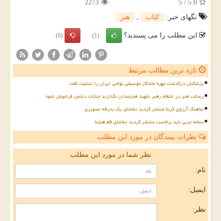
2273
5
/
5.0
تگهای خبر:
كتاب
,
هنر
این مطلب را می پسندید؟
(0)
(1)
تازه ترین مطالب مرتبط
پزشکیان درگذشت چهره ماندگار موسیقی نواحی ایران را تسلیت گفت
رسالت هنر در انتقام رهبر شهید هنرمندان نگذارند جنایات دشمن فراموش شود
نماهنگ آرزوی کربلا منتشر گردید تماشای یک بدرقه تصویری
نسخه عربی باید برخاست منتشر گردید تماشای قم هیابنا
نظرات بینندگان در مورد این مطلب
نظر شما در مورد این مطلب
نام:
ایمیل:
نظر: