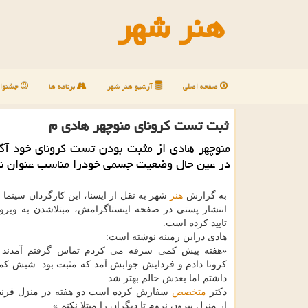
هنر شهر
صفحه اصلی
آرشیو هنر شهر
برنامه ها
جشنوار
ثبت تست كرونای منوچهر هادی م
منوچهر هادی از مثبت بودن تست كرونای خود آگا
در عین حال وضعیت جسمی خودرا مناسب عنوان نم
به گزارش
هنر
شهر به نقل از ایسنا، این کارگردان سینما و 
انتشار پستی در صفحه اینستاگرامش، مبتلاشدن به ویرو
تایید کرده است.
هادی دراین زمینه نوشته است:
«هفته پیش کمی سرفه می کردم تماس گرفتم آمدند
کرونا دادم و فردایش جوابش آمد که مثبت بود. شبش کم
داشتم اما بعدش حالم بهتر شد.
دکتر
متخصص
سفارش کرده است دو هفته در منزل قرنط
از منزل بیرون نروم تا دیگران را مبتلا نکنم.»