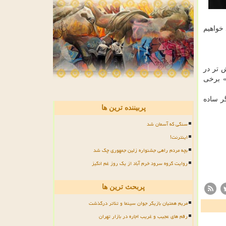
 خواهیم
 تر در
» برخی
مان ۱۴۰۰»، «آینه بغل»، «کارگر ساده
پربیننده ترین ها
سنگی که آسمان شد
اینترنت!
بچه مردم راهی جشنواره زلین جمهوری چک شد
روایت گروه سرود خرم آباد از یک روز غم انگیز
پربحث ترین ها
مریم همتیان بازیگر جوان سینما و تئاتر درگذشت
رقم های عجیب و غریب اجاره در بازار تهران