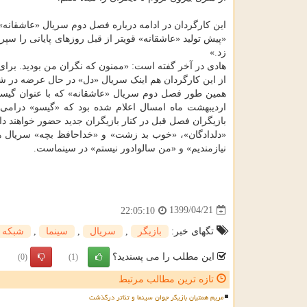
این کارگردان در ادامه درباره فصل دوم سریال «عاشقانه»
«پیش تولید «عاشقانه» قویتر از قبل روزهای پایانی را سپر
زد.»
هادی در آخر گفته است: «ممنون که نگران من بودید. برای 
از این کارگردان هم اینک سریال «دل» در حال عرضه در 
همین طور فصل دوم سریال «عاشقانه» که با عنوان گیسو
اردیبهشت ماه امسال اعلام شده بود که «گیسو» درام
بازیگران فصل قبل در کنار بازیگران جدید حضور خواهند د
نیازمندیم» و «من سالوادور نیستم» در سینماست.
1399/04/21
22:05:10
تگهای خبر:
بازیگر
,
سریال
,
سینما
,
شبكه
این مطلب را می پسندید؟
(0)
(1)
تازه ترین مطالب مرتبط
مریم همتیان بازیگر جوان سینما و تئاتر درگذشت