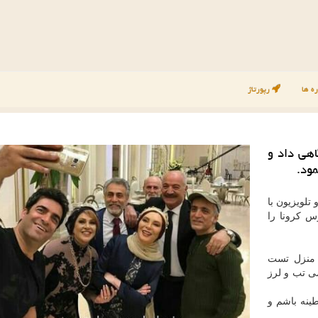
ه ها
رپورتاژ
هی داد و
ود.
تلویزیون با
س کرونا را
 منزل تست
ی تب و لرز
ینه باشم و