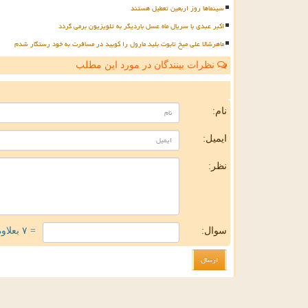
سینماها روز اربعین تعطیل هستند
اکبر عبدی با سریال ماه عسل باردیگر به تلویزیون برمی گردد
ماهرشالا علی میخ تابوت بلید مارول را کوبید در مسافرت به خود رستگار شدم
نظرات بینندگان در مورد این مطلب
ن
نام:
ایمیل:
نظر:
سوال:
= ۷ بعلاوه ۲