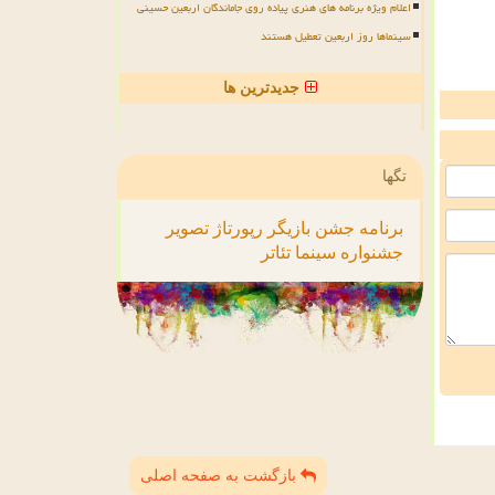
اعلام ویژه برنامه های هنری پیاده روی جاماندگان اربعین حسینی
سینماها روز اربعین تعطیل هستند
جدیدترین ها
تگها
برنامه
جشن
بازیگر
رپورتاژ
تصویر
جشنواره
سینما
تئاتر
بازگشت به صفحه اصلی