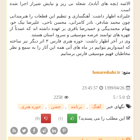
الائمه (بچه های آباده)، شعله نی ریز و نیایش شیراز اجرا شده
است.
علیزاده اظهار داشت: آهنگسازی و تنظیم این قطعات را هنرمندانی
چون محمد شادفر، نادر کامرانی، محسن ناحی، علیرضا نیک خو،
بهنام محمدبیگی و حمیدرضا باقری بر عهده داشته اند که عمدتاً از
چهره های توانمند عرصه موسیقی و سرود استان هستند.
وی در آخر اظهار داشت: حوزه هنری فارس ۳ اثر دیگر نیز ساخته
که امیدواریم بتوانیم در ماه های آتی همه این آثار را به سمع و نظر
مخاطبان فهیم موسیقی فارس برسانیم.
منبع:
honareshahr.ir
1399/04/26
23:45:57
2258
5
/
5.0
تگهای خبر:
آهنگ
,
برنامه
,
جشن
,
حوزه هنری
این مطلب را می پسندید؟
(0)
(1)