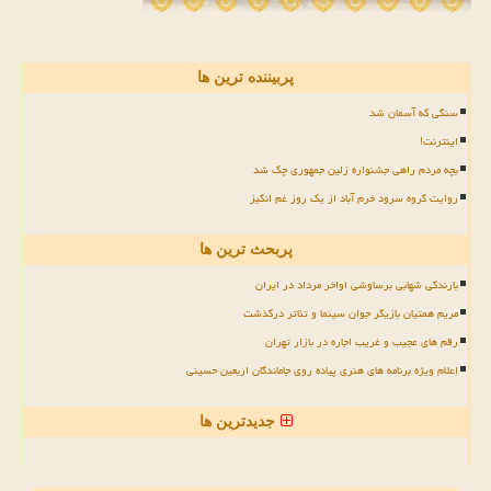
پربیننده ترین ها
سنگی که آسمان شد
اینترنت!
بچه مردم راهی جشنواره زلین جمهوری چک شد
روایت گروه سرود خرم آباد از یک روز غم انگیز
پربحث ترین ها
بارندگی شهابی برساوشی اواخر مرداد در ایران
مریم همتیان بازیگر جوان سینما و تئاتر درگذشت
رقم های عجیب و غریب اجاره در بازار تهران
اعلام ویژه برنامه های هنری پیاده روی جاماندگان اربعین حسینی
جدیدترین ها