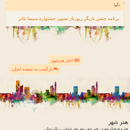
تگها
برنامه
جشن
بازیگر
رپورتاژ
تصویر
جشنواره
سینما
تئاتر
اخبار هنرشهر
بازگشت به صفحه اصلی
هنر شهر
هنر و فرهنگ شهری - هنر شهر، نبض هنر خیابانی ، رنگ زندگی