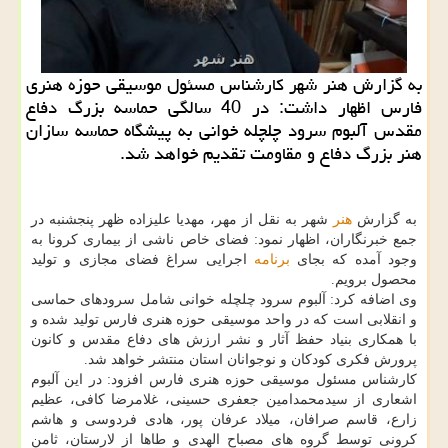
به گزارش هنر شهر كارشناس مسئول موسیقی حوزه هنری
فارس اظهار داشت: در 40 سالگی حماسه بزرگ دفاع
مقدس آلبوم سرود چلچله خوانی به پیشگاه حماسه سازان
هنر بزرگ دفاع و مقاومت تقدیم خواهد شد.
به گزارش
هنر
شهر به نقل از مهر، مهدیا علیزاده ظهر پنجشنبه در
جمع خبرنگاران، اظهار نمود: فضای خاص ناشی از بیماری کرونا به
وجود آمده که بجای
برنامه
اجرایی سراغ فضای مجازی و تولید
محصول برویم.
وی اضافه کرد: آلبوم سرود چلچله خوانی شامل سرودهای حماسی
و انقلابی است که در واحد موسیقی حوزه هنری فارس تولید شده و
با همکاری بنیاد حفظ آثار و نشر ارزش های دفاع مقدس و کانون
پرورش فکری کودکان و نوجوانان استان منتشر خواهد شد.
کارشناس مسئول موسیقی حوزه هنری فارس افزود: در این آلبوم
اشعاری از سیدمحمدامین جعفری حسینی، غلامرضا کافی، عظیم
زارع، قاسم صرافان، میلاد عرفان پور، هادی فردوسی و هاشم
کرونی توسط گروه های مصباح الهدی و طاها از لارستان، ثامن