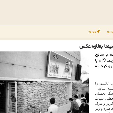
ه ها
رپورتاژ
نما بعلاوه عكس
 با سالن
های سینما نكردند، ویروس به چشم نیامدنی «كوویدـ 19» با
 رو كرد كه
گی عکسی را
وشته است:
نگ تحمیلی
عطیل شدند.
گریز و مرگ
حاصره و زیر