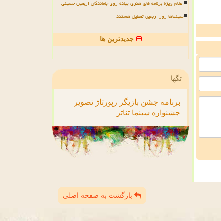
اعلام ویژه برنامه های هنری پیاده روی جاماندگان اربعین حسینی
سینماها روز اربعین تعطیل هستند
جدیدترین ها
تگها
برنامه
جشن
بازیگر
رپورتاژ
تصویر
جشنواره
سینما
تئاتر
بازگشت به صفحه اصلی