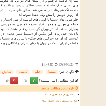
بمباران فاصله گرفتیم و در استان های دورتر، که کیلومت
های اصلی جنگ فاصله داشتند، ساکن شدیم، دریافتیم که
چه «جنگ شهرها» نامیده می شد، سالن های سینما با تمه
ای رونق خویش را بیش وکم حفظ نموده اند.
جلو سالن های سینما با گونی های انباشته از شن استتار
حمله ی هوایی و موج انفجار صدمه کم تری به مردمی بر
بمباران شدند، اما اثر ویران گر بمب آن قدر دهشتناک نبود ک
فقط در ایران، بلکه در جهان با چنان بحران و اخلالی روبه ر
1399/05/23
11:46:52
تگهای خبر:
سینما
,
فیلم
,
كیفیت
,
نمایش
این مطلب را می پسندید؟
(0)
(1)
تازه ترین مطالب مرتبط
سینماها روز اربعین تعطیل هستند
چرا این سینمای پرخاطره تعطیل است؟