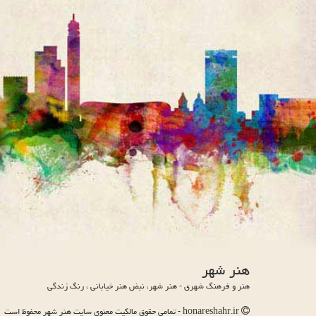
هنر شهر
هنر و فرهنگ شهری - هنر شهر، نبض هنر خیابانی ، رنگ زندگی
honareshahr.ir - تمامی حقوق مالکیت معنوی سایت هنر شهر محفوظ است