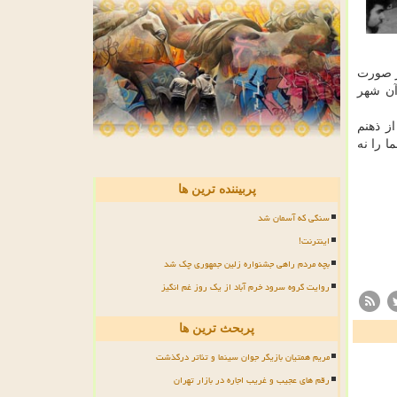
ر صورت
آن شهر
198)، به یک باره این فکر از ذهنم
رد و اقتصاد سینما را نه
پربیننده ترین ها
سنگی که آسمان شد
اینترنت!
بچه مردم راهی جشنواره زلین جمهوری چک شد
روایت گروه سرود خرم آباد از یک روز غم انگیز
پربحث ترین ها
مریم همتیان بازیگر جوان سینما و تئاتر درگذشت
رقم های عجیب و غریب اجاره در بازار تهران