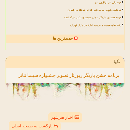
موسیقی در ترازوی حق
بارندگی شهابی برساوشی اواخر مرداد در ایران
مریم همتیان بازیگر جوان سینما و تئاتر درگذشت
رقم های عجیب و غریب اجاره در بازار تهران
جدیدترین ها
تگها
برنامه
جشن
بازیگر
رپورتاژ
تصویر
جشنواره
سینما
تئاتر
اخبار هنرشهر
بازگشت به صفحه اصلی