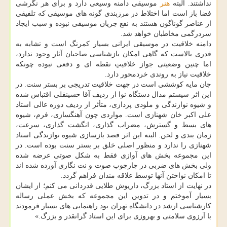
نداشتند. البته
هنر
موسیقی دامنه وسیعی دارد و برای هر نگرشی
فضا باز است اما اختلاط در مرزبندی گونه های موسیقی که تلفیقی
از عناصر گوناگون هستند به نفع جریان موسیقی نبوده و سبب ایجاد
سردرگمی مخاطبان خواهد شد.
دامنه خلاقیت در موسیقی ایرانی بسیار کمرنگ است و تشابه به
قدری بالاست که گاهی امکان بازشناسی صاحبان آثار وجود ندارد،
اما چنین وضعیتی جواز خلاقیتِ نقطه ای و دفعی نبوده چونکه
خلاقیت نیاز به روندی خردمحور دارد.
جان مایه کوششی است در جهت خلاقیت تدریجی بر بستر سنت. در
این اثر سیستم مدال دستگاه نوا از ردیف آقا حسینقلی اقتباس شده
و شیوه نوازندگی و ملودی پردازی، متأثر از ردیف دوره عالی استاد
علی اکبر خان شهنازی است. مواردی چون آهنگسازی، فرم، شیوه
های بسط و گسترش، مضراب گذاری، انگشت گذاری، سرعت،
زمان بندی و لحن. البته این اثر قصد بازسازی شیوه نوازندگی استاد
شهنازی را ندارد و منظور اصلی خلق بر بستر سنت بوده است. در
این مجموعه بخش های آوازی فقط به شکل صوتی عرضه شده
ولی بخش های ضربی در چارچوب صوت و نت نگاری آورده شده اند
تا امکان نواختن آنها توسط علاقه مندان فراهم گردد.
در نهایت از استاد بزرگ، داریوش طلایی قدردانی می کنم؛ از ایشان
بسیار آموختم و در تدوین این مجموعه که بخش عملی رساله
کارشناسی ارشد در دانشگاه تهران بود راهنمایی های بسیار فرمودند
با آرزوی سلامتی و بهروزی برای این استاد گرانقدر و بزرگ.»