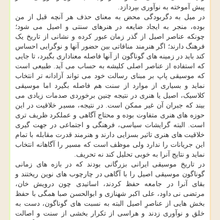
پیش آموخته به نوآوری بپردازد.
در میل به دگربودگی محض به معنای حذف هر آنچه قبل از من
بوده، منجر به ایجاد ضایعه در هنرهای سنتی و اصیل می شود؛
چونکه عناصر اصیل از گذر زمان عبور کرده و نشانی از تاریخ یک
فرهنگ دارند؛ اگر هنرمند منافاتی بین حضور آنها و نوگرایی احساس
کند باید در زمینه های گوناگون از آنها فاصله معناداری بگیرد، تا جایی
که استفاده از عناصر اصلی کلیشه به حساب می آید. طبیعی است
که موسیقی پاپ بر مبنای رسالت خود می تواند آزادانه تر انتخاب
نماید و بسیاری از موارد از سنت هم فاصله بگیرد اما موسیقی
کلاسیک، اصیل یا هنری در نتیجه چنین برخوردی صدمات زیادی می
بیند که جبران آن غیر ممکن است. در نتیجه، مسیر خلاقیت در این
حوزه های هنری متفاوت بوده و محتاج آگاهی و عملکرد ظریف تری
است. البته گرایشات سیاسی، فرهنگی و اجتماعی در جهت گیری
خلاقیت های هنری تاثیر بسزایی دارند و هنرمند قدرت مقابله با تمام
این جریانات را ندارد ولی موظف است که مسیر را آگاهانه انتخاب
نماید و نتایج آنرا به خوبی تحلیل کند نه تحریف.
در تاریخ موسیقی ایرانی بزرگانی بودند که در بازه های زمانی
گوناگون موسیقی اصیل را با آگاهی در چارچوب های نوین ریختند و
بقای آنرا در جامعه حفظ کردند، اساتیدی چون درویش خان،
مرتضی نی داود، علی اکبر شهنازی و ابوالحسن صبا همگی با حفظ
بخش هایی از عناصرِ اصیل البته به نسبت های گوناگون، دست به
خلق و نوآوری زدند و هراسی از تکرار بخشی از سنت و اصالت