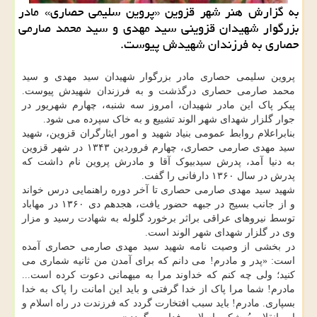
به گزارش هنر شهر قزوین «پروین سلیمی حصاری» مادر
بزرگوار شهیدان قزوینی سید مهدی و سید محمد صارمی
حصاری به فرزندان شهیدش پیوست.
پروین سلیمی حصاری مادر بزرگوار شهیدان سید مهدی و سید
محمد صارمی حصاری درگذشت و به فرزندان شهیدش پیوست.
پیکر پاک این مادر شهیدان، امروز سه شنبه، چهارم شهریور در
جوار گلزار شهدای شهر الوند تشییع و به خاک سپرده می شود.
بنابراعلام روابط عمومی بنیاد شهید و امور ایثارگران قزوین، شهید
سید مهدی صارمی حصاری، چهارم فروردین ۱۳۴۳ در شهر قزوین
به دنیا آمد، پدرش سیدبیوک آقا و مادرش پروین نام داشت که
پدرش در سال ۱۳۶۰ دارفانی را گفت.
شهید سید مهدی صارمی حصاری تا آخر دوره راهنمایی درس خواند
و از جانب بسیج در جبهه حضور یافت، هجدهم دی ۱۳۶۰ در مهاباد
توسط نیروهای عراقی براثر برخورد گلوله به شهادت رسید و مزار
وی در گلزار شهدای شهر الوند است.
در بخشی از وصیت نامه شهید سید مهدی صارمی حصاری آمده
است: «پدر و مادرم! می دانم که برای آمدن من ثانیه شماری می
کنید؛ ولی چه کنم که خداوند مرا به میهمانی دعوت کرده است...
مادرم! شما مرا پاک از خدا گرفتی و باید این امانت را پاک به خدا
بسپاری. مادرم! باید سبب افتخارت گردد که فرزندت در راه اسلام و