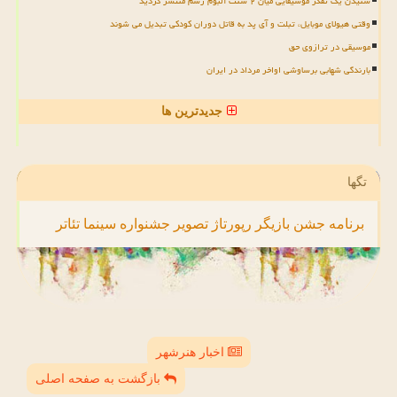
شنیدن یک تفکر موسیقایی میان ۲ سنت آلبوم رسم منتشر گردید
وقتی هیولای موبایل، تبلت و آی پد به قاتل دوران کودکی تبدیل می شوند
موسیقی در ترازوی حق
بارندگی شهابی برساوشی اواخر مرداد در ایران
جدیدترین ها
تگها
برنامه
جشن
بازیگر
رپورتاژ
تصویر
جشنواره
سینما
تئاتر
اخبار هنرشهر
بازگشت به صفحه اصلی