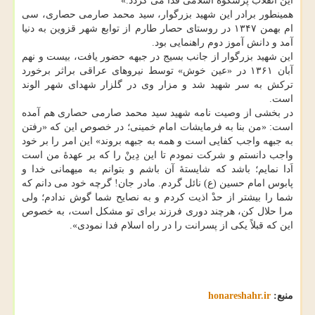
این انقلاب پُرشکوه اسلامی فدا می گردد.»
همینطور برادر این شهید بزرگوار، سید محمد صارمی حصاری، سی
ام بهمن ۱۳۴۷ در روستای حصار طارم از توابع شهر قزوین به دنیا
آمد و دانش آموز دوم راهنمایی بود.
این شهید بزرگوار از جانب بسیج در جبهه حضور یافت، بیست و نهم
آبان ۱۳۶۱ در «عین خوش» توسط نیروهای عراقی براثر برخورد
ترکش به سر شهید شد و مزار وی در گلزار شهدای شهر الوند
است.
در بخشی از وصیت نامه شهید سید محمد صارمی حصاری هم آمده
است: «من بنا به فرمایشات امام خمینی؛ در خصوص این که «رفتن
به جبهه واجب کفایی است و همه به جبهه بروند» این امر را بر خود
واجب دانستم و شرکت نمودم تا این دِینْ را که بر عهدهٔ من است
اَدا نمایم؛ باشد که شایستهٔ آن باشم و بتوانم به میهمانی خدا و
پابوس امام حسین (ع) نائل گردم. مادر جان! گرچه خود می دانم که
شما را بیشتر از حدْ اذیت کردم و به نصایح شما گوش ندادم؛ ولی
مرا حلال کن، هرچند دوری فرزند برای تو مشکل است، به خصوص
این که قبلاً یکی از پسرانت را در راه اسلام فدا نمودی».
منبع:
honareshahr.ir