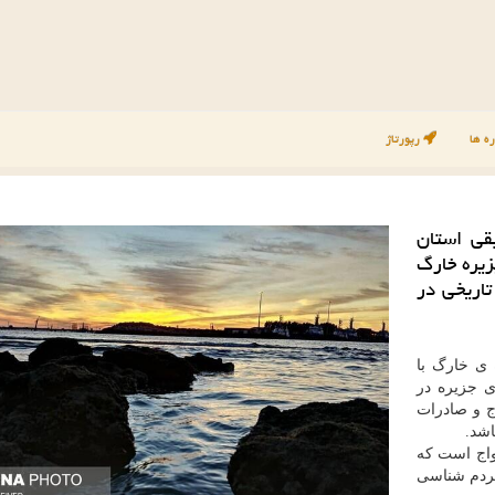
ه ها
رپورتاژ
قی استان
زیره خارگ
اریخی در
ی خارگ با
ی جزیره در
ج و صادرات
اشد.
مواج است که
مردم شناسی