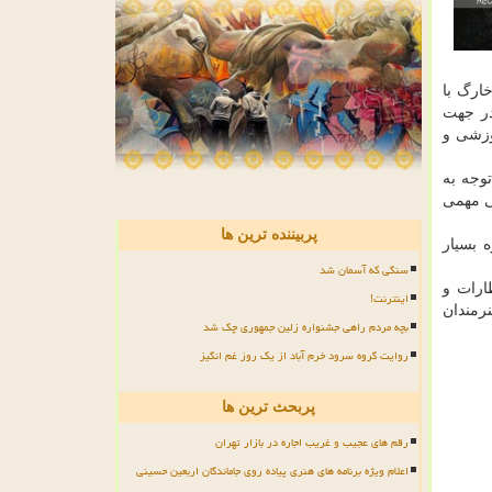
ارگ با
در جهت
وزشی و
وجه به
ی مهمی
پربیننده ترین ها
 بسیار
سنگی که آسمان شد
ارات و
اینترنت!
رمندان
بچه مردم راهی جشنواره زلین جمهوری چک شد
روایت گروه سرود خرم آباد از یک روز غم انگیز
پربحث ترین ها
رقم های عجیب و غریب اجاره در بازار تهران
اعلام ویژه برنامه های هنری پیاده روی جاماندگان اربعین حسینی