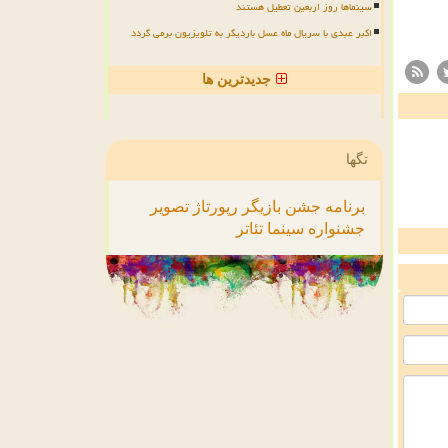
سینماها روز اربعین تعطیل هستند
اکبر عبدی با سریال ماه عسل باردیگر به تلویزیون برمی گردد
جدیدترین ها
تگها
برنامه
جشن
بازیگر
رپورتاژ
تصویر
جشنواره
سینما
تئاتر