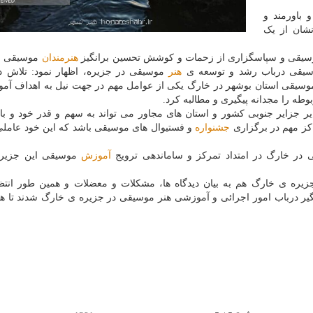
 باورمند و
شان از یک
وسیقی و سپاسگزاری از زحمات و کوشش تحسین برانگیز
هنرمندان
موسیقی خ
موسیقی درباب رشد و توسعه ی
هنر
موسیقی در جزیره، اظهار نمود: تلاش 
موسیقی استان بوشهر در خارگ یکی از عوامل مهم در جهت نیل به اهداف آم
طه را مجدانه پیگیری و مطالبه کرد.
جزایر جنوبی کشور و استان های مجاور می تواند به سهم و قدر خود و بات
کز مهم در برگزاری
جشنواره
و فستیوال های موسیقی باشد که این خود عامل
 در خارگ در امتداد تمرکز و ساماندهی ترویج
آموزش
موسیقی این جزیره
زیره ی خارگ هم به بیان دیدگاه ها، مشکلات و معضلات و همین طور انتظ
یگیر درباب امور اجرائی و آموزشی هنر موسیقی در جزیره ی خارگ شدند تا هن