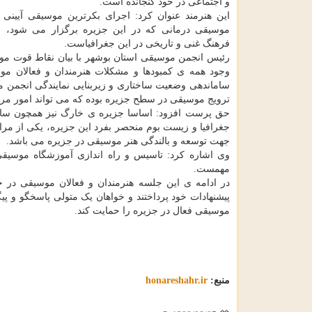
و اجتماعی در خود گنجانده است.
این هنرمند عنوان کرد: اجرای بکرترین موسیقی آیینی و
موسیقی درمانی که در این جزیره برگزار می شود، ن
فرهنگ غنی و تاریخی در این جغرافیاست.
رئیس انجمن موسیقی استان بوشهر با بیان نقاط قوت م
وجود همه ی کمبودها و مشکلات هنرمندان و فعالان 
ساماندهی وضعیت ساختاری و زیربنایی نمایندگی انجمن 
ترویج موسیقی در سطح جزیره بوده که می تواند امور مربو
حق پرست افزود: اساسا جزیره ی خارگ نیز همچون سایر 
جغرافیا و زیست بوم منحصر بفرد این جزیره، یکی از مرا
جهت توسعه و بالندگی هنر موسیقی در جزیره می باشد.
وی اشاره کرد: تاسیس و راه اندازی آموزشگاه موسیقی
مهمست.
در ادامه ی این جلسه هنرمندان و فعالان موسیقی در ج
پیشنهادات خود پرداختند و خواهان یک متولی پاسخگو و پ
موسیقی فعال در جزیره را حمایت کند.
منبع:
honareshahr.ir