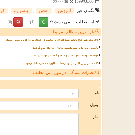
1399/08/05
23:09:06
تگهای خبر:
آموزش
,
جشن
,
جشنواره
,
فر
این مطلب را می پسندید؟
(0)
(1)
تازه ترین مطالب مرتبط
ماهرشالا علی میخ تابوت بلید مارول را کوبید در مسافرت به خود رستگار شدم
تأسیس لابراتوار ملی نخستی سانان - پرایما ابلاغ گردید
مرضیه برومند دبیر جشنواره تئاتر کودک و نوجوان شد
خانه تئاتر برای اکبر عبدی ایستاد مدالیوم به مجید قناد رسید
نظرات بینندگان در مورد این مطلب
ن
نام:
ایمیل:
نظر: