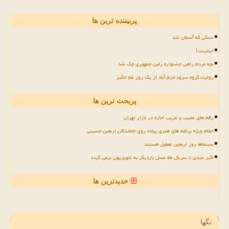
پربیننده ترین ها
سنگی که آسمان شد
اینترنت!
بچه مردم راهی جشنواره زلین جمهوری چک شد
روایت گروه سرود خرم آباد از یک روز غم انگیز
پربحث ترین ها
رقم های عجیب و غریب اجاره در بازار تهران
اعلام ویژه برنامه های هنری پیاده روی جاماندگان اربعین حسینی
سینماها روز اربعین تعطیل هستند
اکبر عبدی با سریال ماه عسل باردیگر به تلویزیون برمی گردد
جدیدترین ها
تگها