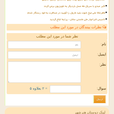
اکبر عبدی با سریال ماه عسل باردیگر به تلویزیون برمی گردد
ماهرشالا علی میخ تابوت بلید مارول را کوبید در مسافرت به خود رستگار شدم
تأسیس لابراتوار ملی نخستی سانان - پرایما ابلاغ گردید
نظرات بینندگان در مورد این مطلب
نظر شما در مورد این مطلب
نام:
ایمیل:
نظر:
سوال:
= ۲ بعلاوه ۵
لینک دوستان هنرشهر