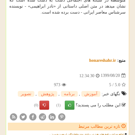
متوسطه در شبکه های اجتماعی دست به دست شده است که
نشان میدهد در متن اصلی داستانی از «نادر ابراهیمی» - نویسنده
سرشناس معاصر ایرانی - دست برده شده است.
منبع:
honareshahr.ir
1399/08/20
12:34:30
973
5
/
5.0
تگهای خبر:
آموزش
,
برنامه
,
پژوهش
,
تصویر
این مطلب را می پسندید؟
(0)
(1)
تازه ترین مطالب مرتبط
اعلام ویژه برنامه های هنری پیاده روی جاماندگان اربعین حسینی