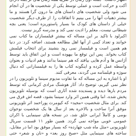
اَکت و حرکت است و عملی توسط یکی از شخصیت ها در آن انجام
می شود ولی شخصیت های داستان های ما درون گرا هستند و ما
بیشتر ذهنیات آنها را می بینیم تا اتفاقات را. از طرف دیگر شخصیت
خیلی از داستان های کودک ما بسیار پاستوریزه است؛ یعنی بچه
شیطانی نیست، معلم را اذیت نمی کند و مدرسه گریز نیست.
اکبرلود با تاکید بر این مساله که بیشترِ فیلمسازان ما کتاب نمی
خوانند و تعداد کمی از آنها اهل مطالعه هستند، اضافه کرد: در دنیا
هم همین است و فیلمساز نمی رود بنشیند برای انتخاب فیلمش
کتاب بخواند. پس این توقع ما بیهوده است و این اتفاق باید توسط
آژانس ها و آدم هایی بیافتد که هم سینما بدانند و هم ادبیات و بعنوان
واسطه عمل کرده و اینگونه کتاب ها را به فیلمسازانی که دنبال
سوژه و فیلمنامه می گردند، معرفی کنند.
او با اشاره به این مساله که ما تفاوت مدیوم سینما و تلویزیون را در
نظر نمی گیریم، توضیح داد: آثار هوشنگ مرادی کرمانی که توسط
مردم بارها دیده و پسندیده شده آثاری است که بوسیله تلویزیون
پخش شده، اما وقتی همین اثر وارد سینما بشود، قصه اش فرق می
کند. برای مثال شخصیت «مجید» که کیومرث پوراحمد اثر تلویزیونی
موفق آنرا ساخت و بالاخره بعد از سال ها یک شخصیت نوجوان
بومی و کاملاً ایرانی خلق شد، در نسخه های سینمایی با اکران
عمومی خوبی مواجه نمی گردد. همین طور ۱۱ قسمت سریال
تلویزیونی «مثل ماه شب چهارده» که بسیار موفق بود اما در مقابل،
ساخته های سینمایی مثل «صبح روز بعد» و «نان و شعر» حتی