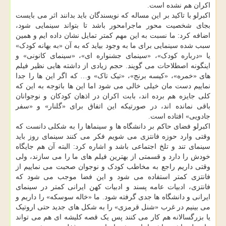
اکران هم نشده است.
اکبرلو با تاکید بر این مساله که نویسندگان باید بدانند اثر می بایست
بجای شخصیت محور ماجرامحور باشد تا بتواند سینمایی شود،
اضافه کرد: ما نسبت به این مهم کمتر تمایل نشان داده ایم و همین
سبب شده سینمایی برای ما به وجود بیاید که به آن «به بهانه کودک»
یا «درباره کودک»، «سینمای جشنواره ای»، «سینمای کانونی» و
اینگونه اصطلاحات می گویند. حجم زیادی از داشته هایی نظیر فیلم
های «خمره»، «کیسه برنج»، «تیک تاک» و… که اگر این ها را جدا
نماییم دست مان خیلی خالی می شود اما این ها باتوجه به این که
کلی جایزه هم برده اند، بابت اکران در اذهان کودکان و نوجوانان
باقی نمانده اند، در صورتیکه این اتفاق برای «گلنار» و «سفر
جادویی» افتاده است.
اکبرلو فضای حاکم بر دانشگاه ها و سینماها را به شکلی دانست که
وقتی وارد حوزه فانتزی می شویم فکر می کنند سینمای روز باید
سینمای تند و تلخ اجتماعی باشد و اشاره کرد: البته آن هم جایگاه
خودش را دارد و قسمتی از بهترین فیلم های ما را می سازند، ولی
وقتی داریم راجع به مخاطب کودک و نوجوان صحبت می نماییم از
فانتزی کمتر استفاده می شود و این فضا موجب می شود که
فانتزی، ادبیات عامه پسند و ادبیات کهن ایرانی کمتر در سینمای
ایرانی و دانشگاه ها جدی گرفته شود. ما «خاله سوسکه» را داریم و
می بینیم در غرب «شنل قرمزی» را به شکل های جدید حتی اروتیک
یا بزرگسالانه هم کار می کنند پس یک قصه کلیشه ای هم می تواند