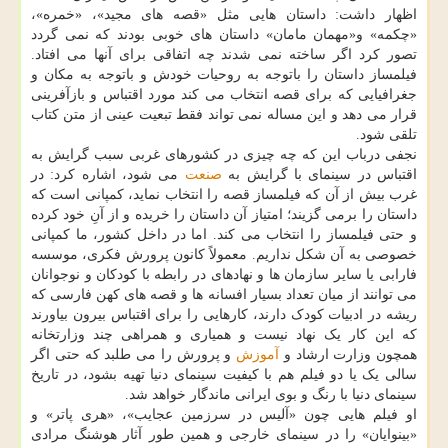
اظهار داشت: داستان هایی مثل «قصه های مجید»، «خمره»،
«چکمه» و«مهمان مامان» داستان های خوبی بودند که نمی گردد
تصور کرد اگر ساخته نمی شدند چه اتفاقی برای آنها می افتاد.
فیلمساز داستان را باتوجه به روحیات خودش و باتوجه به مکان و
جغرافیایی که برای قصه انتخاب می کند مورد اقتباس و بازآفرینی
قرار می دهد و این مساله نمی تواند فقط تبعیت عینی از متن کتاب
تلقی شود.
نجفی درباب این که چه چیزی در کشورهای غربی سبب گرایش به
اقتباس در سینمای با گرایش به
صنعت
می شود، اشاره کرد: در
غرب بیش از آن که فیلمساز قصه را انتخاب نماید، کمپانی است که
داستان را برمی گزیند؛ امتیاز آن داستان را خریده و از آنِ خود کرده
و حتی فیلمساز را انتخاب می کند. اما در داخل کشور، ما کمپانی
خصوصی به آن شکل نداریم. معمولاً کانون پرورش فکری، موسسه
فارابی یا سایر سازمان ها و نهادهای در رابطه با کودکان و نوجوانان
می توانند از میان تعداد بسیار افسانه ها و قصه های کهن فارسی که
ریشه در ادبیات کودک دارند، کارهایی را برای اقتباس بیرون بیاورند
که این کار یک نهاد نیست و همیاری و همراهی چند وزارتخانه
همچون وزارت ارشاد و
آموزش
و پرورش را می طلبد که حتی اگر
سالی یک یا دو فیلم هم با کیفیت سینمای دنیا تهیه بشود، در تاریخ
سینمای دنیا با رنگ و بوی ایرانی ماندگار خواهد شد.
او فیلم هایی چون «آلیس در سرزمین عجایب»، «هری پاتر» و
«بینوایان» را در سینمای خارجی و همین طور آثار هوشنگ مرادی