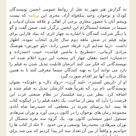
به گزارش هنر شهر به نقل از روابط عمومی انجمن نویسندگان
کودک و نوجوان، وحید نیکخواه آزاد، مجری این
برنامه
که بیست
وپنجم آبان با حضور مجازی برخی از اهالی و علاقه مندان ادبیات و
سینما در صفحه اینستاگرام این انجمن برگزار شد، ضمن گفت و گو
با دیگر شرکت کنندگان با اشاره به چهار اثری که بنیاد فارابی برای
تولید فیلم در شش ماهه دوم سال جاری انتخاب نموده، اظهار
داشت: «زیبا صدایم کن» فرهاد حسن زاده، «پلو خورش» هوشنگ
مرادی کرمانی، «شطرنج با ماشین قیامت» حبیب احمدزاده و
«دشتبان» احمد دهقان چهار اثر منتخب این دوره اعلام شده اند.
نویسندگانی که فکر می کنند اثرشان قابلیت تبدیل شدن به فیلم را
دارد می توانند آنرا به تهیه کنندگان سینما معرفی کنند تا به همین
شکل درباب آنها نیز اقدام صورت گیرد.
او از «اِریش کستنر»، «لیند گرن»، «رولد دال» و «فونکه» بعنوان
نویسندگانی نام برد که تقریباً همه آثارشان تبدیل به فیلم شده و
اضافه کرد: بنظر می رسد فیلمساز در نظام صنعتی غرب این
فرصت را دارد که پیش از ساخت، یک دفعه فیلم را در اینگونه کتاب
ها ببیند. اما برمبنای تجربه در مقطعی که حمیدرضا شاه آبادی
مجموعه رمان های نوجوان را در کانون درمی آورد و توران میرهادی
مسئول امور سینمایی کانون بود، یک گروه سه نفره متشکل از
توران میرهادی، محمدرضا یوسفی و من حدود ۳۰ جلد از کتاب ها را
خواندیم و واقعاً از بین آن تعداد سه اثر پیدا کردیم که می شد برای