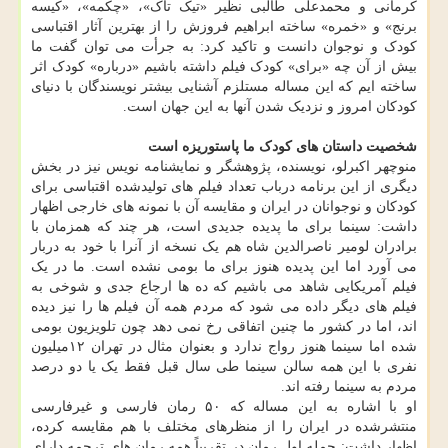
کرمانی و محمدعلی طالبی نظیر «تیک تاک»، «چکمه»، «کیسه
برنج» و «خمره» ساخته ابراهیم فروزش را از بهترین آثار اقتباسی
کودک و نوجوان دانست و تاکید کرد: به جرأت می توان گفت ما
بیش از آن چه «برای» کودک فیلم داشته باشیم «درباره» کودک اثر
ساخته ایم که این مساله مستلزم آشنایی بیشتر نویسندگان با دنیای
کودکان امروز و نزدیک شدن آنها به این جهان است.
شخصیت داستان های کودک ما پاستوریزه است
منوچهر اکبرلو، نویسنده، پژوهشگر و نمایشنامه نویس نیز در بخش
دیگری از این برنامه درباب تعداد فیلم های تولیدشده اقتباسی برای
کودکان و نوجوانان در ایران و مقایسه آن با نمونه های خارجی اظهار
داشت: سینما برای ما پدیده جدیدی است، هر چند که همزمان با
برادران لومیر ناصرالدین شاه هم یک نسخه از آنرا با خود به دربار
می آورد اما این پدیده هنوز برای ما بومی نشده است. ما در یک
فیلم آمریکایی شاهد می باشیم که ده ها ارجاع جدی و شوخی به
فیلم های دیگر داده می شود که مردم همه آن فیلم ها را نیز دیده
اند، اما در کشور ما چنین اتفاقی رخ نمی دهد چون تلویزیون بومی
شده اما سینما هنوز رواج ندارد و بعنوان مثال در تهران ۱۲میلیون
نفری با این همه سالن سینما طی سال قبل فقط یک یا دو درصد
مردم به سینما رفته اند.
او با اشاره به این مساله که ۵۰ رمان فارسی و غیرفارسی
منتشرشده در ایران را از منظرهای مختلف با هم مقایسه کرده،
اظهار داشت: جمله اول رمان در تقریباً همه رمان های ترجمه دارای