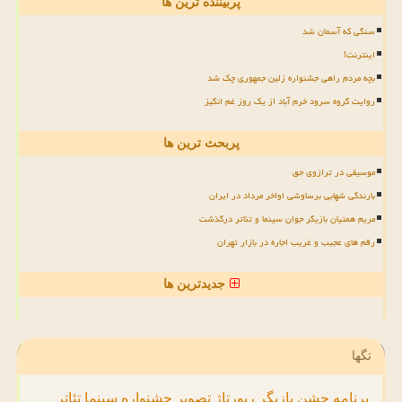
پربیننده ترین ها
سنگی که آسمان شد
اینترنت!
بچه مردم راهی جشنواره زلین جمهوری چک شد
روایت گروه سرود خرم آباد از یک روز غم انگیز
پربحث ترین ها
موسیقی در ترازوی حق
بارندگی شهابی برساوشی اواخر مرداد در ایران
مریم همتیان بازیگر جوان سینما و تئاتر درگذشت
رقم های عجیب و غریب اجاره در بازار تهران
جدیدترین ها
تگها
برنامه
جشن
بازیگر
رپورتاژ
تصویر
جشنواره
سینما
تئاتر