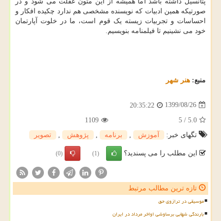
پتانسیل داشته باشد اما همیشه از این متون غفلت می شود و در
صورتیکه همین ادبیات که نویسنده مشخصی هم ندارد چکیده افکار و
احساسات و تجربیات زیسته یک قوم است، ما در خلوت آپارتمان
خود می نشینیم تا فیلمنامه بنویسیم.
منبع:
هنر شهر
1399/08/26
20:35:22
1109
5
/
5.0
تگهای خبر:
آموزش
,
برنامه
,
پژوهش
,
تصویر
این مطلب را می پسندید؟
(0)
(1)
تازه ترین مطالب مرتبط
موسیقی در ترازوی حق
بارندگی شهابی برساوشی اواخر مرداد در ایران