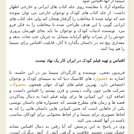
سینما از آنها اقتباس شود.
نیکخواه آزاد با مقایسه روی جلد کتاب های ایرانی و خارجی اظهار
داشت: از جلد کتاب های کودک و نوجوان خارجی می توان متوجه
شد که تولید شده تا مخاطب را گرفتار هیجان کند ولی جلد کتاب های
ایرانی گویی با این هدف طراحی شده تا مخاطب را به فکر فرو
ببرد. نویسنده ادبیات کودک و نوجوان ما باید بجای قهرمان پروری
خودش را از میراث واقع گرایانه متمایل به جریان چپ نجات بدهد و
مقداری پیچ تند در داستان بگذارد تا آثار، قابلیت اقتباس برای سینما
را هم پیدا کنند.
اقتباس و تهیه فیلم کودک در ایران کار یک نهاد نیست
فریدون نجفی، نویسنده و کارگردان سینما نیز در این جلسه، با
اشاره به
جشنواره
های کلاسیک دنیا که به سینمای کودک و نوجوان
اختصاص دارد، بهترین فیلم های کودک جهان همچون
محصولات
شرکت هایی چون والت دیسنی و قرن بیستم را اقتباس دانست و
اضافه کرد: این کمپانی ها برای تولید فیلم ابتدا به دنبال پیداکردن
قصه ها و رمان های مطرح هستند که جشنواره های داستان نویسی
یکی از جاهایی است که چنین کمپانی هایی داستان هایی را که به
لحاظ تصویری برای سینما و از لحاظ محتوایی برای کودکان مناسب
باشند در آنها کشف می کنند.
وی در پاسخ به این پرسش که آیا رفتن به دنبال اقتباس نشانه
خشک شدن چشمه خلاقیت و گرفتن آتش از آتش دیگران است،