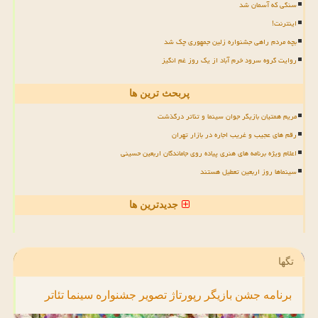
سنگی که آسمان شد
اینترنت!
بچه مردم راهی جشنواره زلین جمهوری چک شد
روایت گروه سرود خرم آباد از یک روز غم انگیز
پربحث ترین ها
مریم همتیان بازیگر جوان سینما و تئاتر درگذشت
رقم های عجیب و غریب اجاره در بازار تهران
اعلام ویژه برنامه های هنری پیاده روی جاماندگان اربعین حسینی
سینماها روز اربعین تعطیل هستند
جدیدترین ها
تگها
برنامه
جشن
بازیگر
رپورتاژ
تصویر
جشنواره
سینما
تئاتر