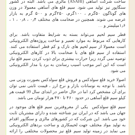
ساخت شرکت آساهی (
ASAHI
) مالزی می باشد. البته در کشور
سنگاپور نیز تولید می شود. سیم قلع های آساهی معمولا در وزن
های گوناگون ۵۰گرم ، ۱۰۰گرم، ۲۵۰گرم و ۵۰۰ گرم به بازار
عرضه می شوند. همچنین در ضخامت های مختلف ۰٫۴ ، ۰٫۸ ، ۱ ،
۱٫۶میلیمتر و …
قطر سیم لحیم می‌تواند بسته به شرایط متفاوت باشد. برای
کارهایی که مربوط به موارد تعمیر و ساخت پروژه‌های الکترونیکی
است معمولا از سیم لحیم های نازک و کم قطر استفاده می کنند.
استفاده از سیم قلع های با ضخامت بالا در کارهای الکترونیکی
توصیه نمی گردد زیرا حرارت بیشتری برای ذوب کردن سیم قلع نیاز
است که این امر موجب آسیب رساندن به برد یا مدار الکترونیکی
می شود.
اصولا خرید قلع سولدکس و فروش قلع سولدکس بصورت وزنی می
باشد. با توجه به نوسانات بازار و نرخ ارز ، قیمت ثابتی نمی توان
برای آن مشخص کرد اما در حال حاضر در ابتدای سال 99 قیمت هر
کیلو سیم قلع آساهی در حدود ۴۶۰ تا ۴۷۰ هزار تومان می باشد.
سیم قلع سولدکس یکی از معروفترین سیم قلع های موجود در
جهان می باشد که در ایران نیز شناخته شده و دارای مشتریان ثابت
خود می باشد. این شرکت که در کشورهای مالزی و سنگاپور اقدام
به تولید مواد مختلف جهت لحیمکاری و ساخت بردهای الکترونیکی
می نماید در زمینه تولید سیم قلع نیز محصولات مختلفی را ارائه