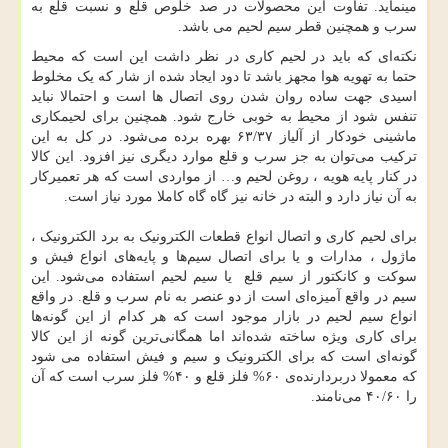
مینماید. تفاوت این محصولات در صد خلوص قلع و نسبت قلع به
سرب و همچنین قطر سیم لحیم می باشد.
نکته‌ای که باید در لحیم‌ کاری در نظر داشت این است که محیط
حتما به تهویه هوا مجهز باشد تا دود ایجاد شده از شار که یک مخلوط
اسیدی جهت ساده روان شدن روی اتصال ها است و احتمالا نباید
تنفس شود از محیط به خوبی خارج شود. همچنین برای لحیمکاری
ماشینی خودکار از آلیاز ۶۳/۳۷ بهره برده می‌شود. در کل به این
ترکیب می‌توان به جز سرب و قلع موارد دیگری نیز افزود. این کالا
در کنار پایه هویه ، روغن لحیم و… از مواردی است که هر تعمیرکار
به آن نیاز دارد و البته در خانه نیز گاه گاه کاملا مورد نیاز است.
برای لحیم کاری و اتصال انواع قطعات الکترونیک به برد الکترونیک ،
ماژول ، مدارات و یا برای اتصال سیم‌ها و پایه‌های انواع فیش و
سوکت و کانکتور از سیم قلع یا سیم لحیم استفاده می‌شود. این
سیم در واقع آمیزه‌ای است از دو عنصر به نام سرب و قلع. در واقع
انواع سیم لحیم در بازار موجود است که هر کدام از این گونه‌ها
برای کاری ویژه ساخته شده‌اند اما همگانی‌ترین گونه از این کالا
گونه‌ای است که برای الکترونیک و سیم و فیش استفاده می شود
که معمولا دربردارنده‌ی ۶۰% فلز قلع و ۴۰% فلز سرب است که آن
را ۴۰/۶۰ می‌نامند.