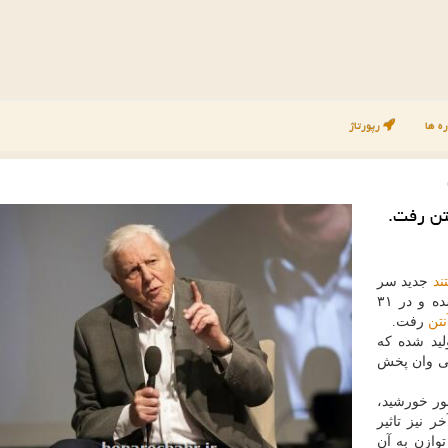
ه ها
رپورتاژ
تن رفت.
ند
جدید سر
دیوید آتنبورو که برای ساخت آن ۴ سال وقت صرف شده و در ۳۱
نتن
رفت.
ه عالی» در ۵ قسمت تولید شده که
سی وان پخش
نور خورشید،
 نیز تاثیر
توازن به آن