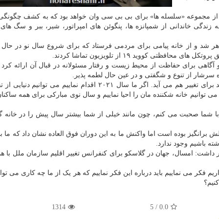
ری از مجموعه «سلسله ها» برای بی بی سی وان خواهد بود که به کشف چگونگی
ندگی خاندانی از شمپانزه ها، پنگوئن های امپراتور، شیر، ببر و سگ ها
۲۰۲۱ در تلویزیون بریتانیا ظاهر شد و از خانه پیامی برای مردمی فرستاد که برای شروع سال نو در ح
های محافظتی کووید ۱۹ از تلویزیون تماشا کردند.
گاهی برای حفاظت از محیط زیست و رفتار مسئولانه در قبال آن ارائه کرد و
 سرشار از تنوع و شگفتی و در عین حال لطمه پذیر.
آتنبورو در ادامه اظهار داشت: با سال نو فرصت های جدید برای تغییر هم می آید. اگر ما سال ۲۰۲۱ اقدام نماییم می ت
م، می توانیم خانه شکننده مان را احیا نماییم و سال نوی مبارکی برای همه ساکنا
ا شما صحبت می کنم، چون مانند خیلی از شما بیشتر سال پیش را در خانه گذ
ش برانگیز بوده است اما واکنش ما به این دوران فوق العاده نشان داد که ما با
ته باشیم وجود ندارد.
 داشت: امسال، جهان در گلاسکو برای کنفرانس تغییر اقلیم سازمان ملل با هم
م فکر می نماییم باید درباره این فکر نماییم که هر یک از ما چه کاری می توان
کنیم؟
1314
5
/
0.0