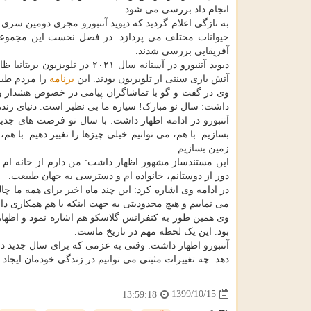
انجام داد بررسی می شود.
به تازگی اعلام گردید که دیوید آتنبورو مجری دومین س
حیوانات مختلف می پردازد. در فصل نخست این مجموعه ز
آفریقایی بررسی شدند.
دیوید آتنبورو در آستانه سال 
آتش بازی سنتی از تلویزیون بودند. این
برنامه
را مردم طبق پروتکل 
وی در گفت و گو با تماشاگران پیامی در خصوص هشدار و آ
داشت: سال نو مبارک! سیاره ما بی نظیر است. دنیای زنده
بسازیم. با هم، می توانیم خیلی چیزها را تغییر دهیم. با ه
زمین بسازیم.
این مستندساز مشهور اظهار داشت: من دارم از خانه ام ب
دور از دوستانم، خانواده ام و دسترسی به جهان طبیعت.
در ادامه وی اشاره کرد: این چند ماه اخیر برای همه ما چال
می نماییم و هیچ محدودیتی به جهت اینکه با هم همکاری داش
وی همین طور به کنفرانس گلاسکو هم اشاره نمود و اظهار
بود. این یک لحظه مهم در تاریخ ماست.
آتنبورو اظهار داشت: وقتی به عزمی که برای سال جدید داری
دهد. چه تغییرات مثبتی می توانیم در زندگی خودمان ایجاد 
1399/10/15
13:59:18