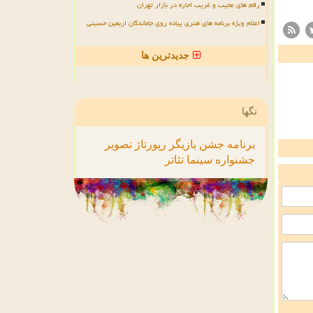
رقم های عجیب و غریب اجاره در بازار تهران
اعلام ویژه برنامه های هنری پیاده روی جاماندگان اربعین حسینی
جدیدترین ها
تگها
برنامه
جشن
بازیگر
رپورتاژ
تصویر
جشنواره
سینما
تئاتر