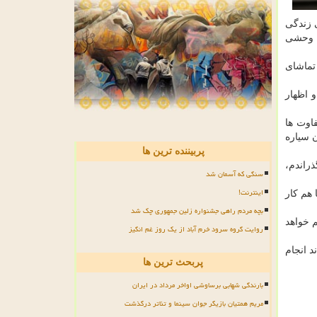
 زندگی
ی وحشی
ال تماشای
 اظهار
وانیم دنیایی از تفاوت ها
ن سیاره
پربیننده ترین ها
راندم،
سنگی که آسمان شد
اینترنت!
 هم کار
بچه مردم راهی جشنواره زلین جمهوری چک شد
 خواهد
روایت گروه سرود خرم آباد از یک روز غم انگیز
د انجام
پربحث ترین ها
بارندگی شهابی برساوشی اواخر مرداد در ایران
مریم همتیان بازیگر جوان سینما و تئاتر درگذشت