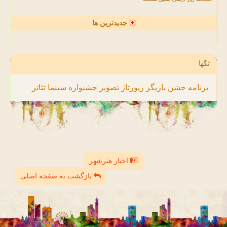
جدیدترین ها
تگها
برنامه
جشن
بازیگر
رپورتاژ
تصویر
جشنواره
سینما
تئاتر
اخبار هنرشهر
بازگشت به صفحه اصلی