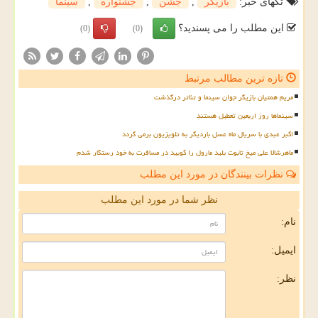
تگهای خبر:
بازیگر
,
جشن
,
جشنواره
,
سینما
این مطلب را می پسندید؟
(0)
(0)
تازه ترین مطالب مرتبط
مریم همتیان بازیگر جوان سینما و تئاتر درگذشت
سینماها روز اربعین تعطیل هستند
اکبر عبدی با سریال ماه عسل باردیگر به تلویزیون برمی گردد
ماهرشالا علی میخ تابوت بلید مارول را کوبید در مسافرت به خود رستگار شدم
نظرات بینندگان در مورد این مطلب
نظر شما در مورد این مطلب
نام:
ایمیل:
نظر: