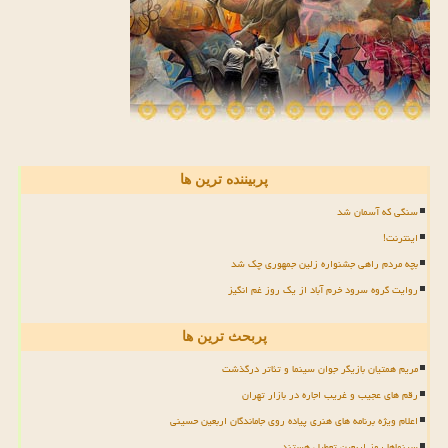
پربیننده ترین ها
سنگی که آسمان شد
اینترنت!
بچه مردم راهی جشنواره زلین جمهوری چک شد
روایت گروه سرود خرم آباد از یک روز غم انگیز
پربحث ترین ها
مریم همتیان بازیگر جوان سینما و تئاتر درگذشت
رقم های عجیب و غریب اجاره در بازار تهران
اعلام ویژه برنامه های هنری پیاده روی جاماندگان اربعین حسینی
سینماها روز اربعین تعطیل هستند