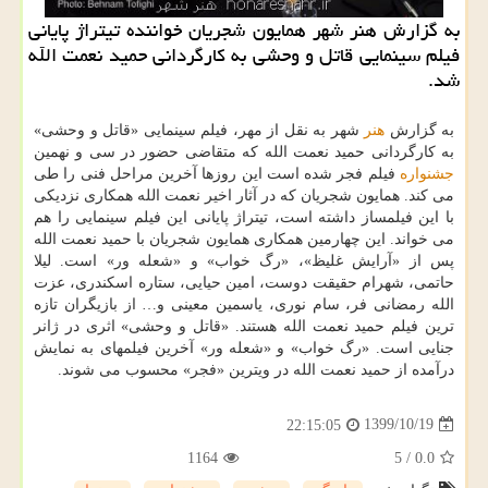
به گزارش هنر شهر همایون شجریان خواننده تیتراژ پایانی
فیلم سینمایی قاتل و وحشی به کارگردانی حمید نعمت الله
شد.
به گزارش
هنر
شهر به نقل از مهر، فیلم سینمایی «قاتل و وحشی»
به کارگردانی حمید نعمت الله که متقاضی حضور در سی و نهمین
جشنواره
فیلم فجر شده است این روزها آخرین مراحل فنی را طی
می کند. همایون شجریان که در آثار اخیر نعمت الله همکاری نزدیکی
با این فیلمساز داشته است، تیتراژ پایانی این فیلم سینمایی را هم
می خواند. این چهارمین همکاری همایون شجریان با حمید نعمت الله
پس از «آرایش غلیظ»، «رگ خواب» و «شعله ور» است. لیلا
حاتمی، شهرام حقیقت دوست، امین حیایی، ستاره اسکندری، عزت
الله رمضانی فر، سام نوری، یاسمین معینی و… از بازیگران تازه
ترین فیلم حمید نعمت الله هستند. «قاتل و وحشی» اثری در ژانر
جنایی است. «رگ خواب» و «شعله ور» آخرین فیلمهای به نمایش
درآمده از حمید نعمت الله در ویترین «فجر» محسوب می شوند.
1399/10/19
22:15:05
1164
5
/
0.0