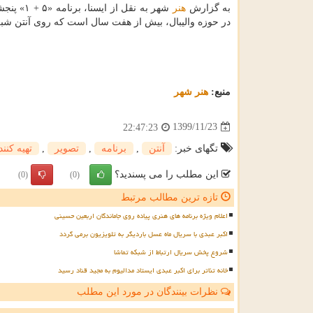
به گزارش
هنر
شهر به نقل از ایسنا، برنامه «۵ + ۱» پنجشنبه ها ساعت ۱۱ و ۱۵ دقیقه از شبکه شما به روی
در حوزه والیبال، بیش از هفت سال است که روی آنتن شب
منبع:
هنر شهر
1399/11/23
22:47:23
تگهای خبر:
آنتن
,
برنامه
,
تصویر
,
تهیه كنند
این مطلب را می پسندید؟
(0)
(0)
تازه ترین مطالب مرتبط
اعلام ویژه برنامه های هنری پیاده روی جاماندگان اربعین حسینی
اکبر عبدی با سریال ماه عسل باردیگر به تلویزیون برمی گردد
شروع پخش سریال ارتباط از شبکه تماشا
خانه تئاتر برای اکبر عبدی ایستاد مدالیوم به مجید قناد رسید
نظرات بینندگان در مورد این مطلب