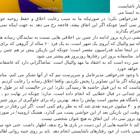
اره رفتار ناشایست
به ایسنا می
ود عذرخواهی نکرد؛ در صورتیکه ما به سبب رعایت اخلاق و حفظ روحیه جوا
نمی کنیم؛ چونکه اگر این اتفاق بیفتد، فاجعه رخ می دهد. به جهت اینکه نمی
ترام بگذارند.
ی درباره بروز ادامه دار چنین بی اخلاقی هایی نسبت به نمایندگان رسانه ها
نمود: اتفاقی که افتاد بسیار شرم آور بود. یک جوان ۲۲ ساله تیم والیبال که آبروی یک شهر است، به یک فرد
 در اینجا شاید فدراسیون مقصر است؛ چونکه این بازیکن پیش تر هم چنین رف
د. متاسفانه بروز این رفتارها روزبروز هم بیشتر می شود.
سر زده است که به اعتقاد ما مهد والیبال است. تماشاگرانی دارد که عاشقانه 
 خواهد خورد.
یه رخ داده، با وجود عذرخواهی مدیرعامل و سرپرست تیم که از آنها تشکر می کنم، متاس
 اگر ما این تصاویر را پخش نکردیم، واقعا اخلاق رسانه را رعایت کردیم.
است که به این قبیل حاشیه ها رسیدگی نکرد؛ این در حالیست که در طول چن
یر چندانی در قبال خطایی که انجام داده است، ندارد؛ چونکه در نهایت دو ـ 
اشگاه هم مجبور است پولش را بدهد. بهترین راه برای جلوگیری از بروز چنین
هایی، جریمه نقدی است. البته این بازیکن دو جلسه محروم و ۳۰ میلیون جریمه نقدی شد که به نظر رقم کمی است. اگر این رفتار
ن وقت این بازیکن بعد از این حواشی پست می گذارد، هشتگ ارومیه! در صورتی
 خود بروز نمی داد. این اتفاق به هیچ عنوان شخصی نیست.
کند تا حاشیه هایی از این دست در بازی ها رخ ندهد، اظهار داشت: حتی خود تیم 
یمی باخت از خود رفتارهای ناشایستی انجام دهد. باید بر روی جنبه روانی اهالی