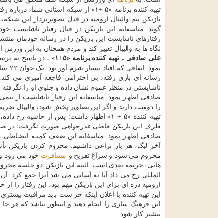
تهیه کننده برنامه «۵ +۱» از شبکه استانی شما، درب
بازیکن تیم والیبال ارومیه در قبال تصویربردار این شبکه، 
گوید: متاسفانه این بازیکن در قبال رفتار ناشایست خ
رفتارهای ناشایست این بازیکن را در رسانه خودمان منتشر 
نگاه ها به والیبال تغییر کند و مردم همچنان به این ورزش اح
علی صادقی ـ تهیه کننده برنامه «۵+۱»
ـ در پاسخ به پرسش
رسانه ای بازی رفته، بی احترامی فاجعه آمیزی می کند.
ناشایستی در منظر عموم نشان داده و جلوی او را نگرفته ان
صادقی اظهار نمود: متاسفانه این رفتار ناشایست از تیمی 
را دوست دارند و اگر این تصاویر پخش شود، والیبال ضربه
تهیه کننده «۵ + ۱» اظهار داشت: پس از حاش
طرف این بازیکن خاطی عذرخواهی صورت نگرفت؛ در صورتیکه
صادقی اظهار نمود: متاسفانه این ضعف کمیته انضباطی م
آخر لیگ، هر بار نزاعی داشتیم. محروم کردن بازیکن تأث
محروم می شود و سراغ تفریح و
مسافرت
خود می رود و ب
المللی رخ می داد آیا به آسانی می شد آنرا جمع کرد. آ
ارومیه ذره ای برای این بازیکن مهم بود، این رفتار را از
این تهیه کننده با اعلان اینکه حراست باید مراقبت بیشتری 
این فرهنگ سازی را انجام دهند و اینطور نباشد که هر جا ت
بیشتر کار شود.