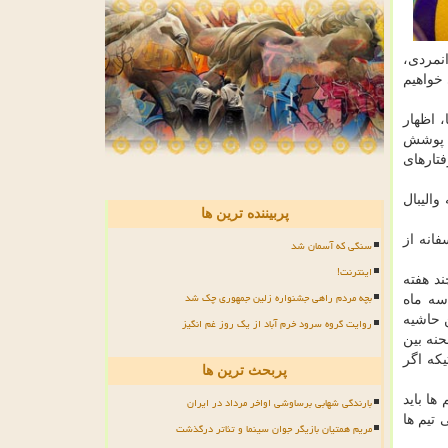
نمردی،
 خواهیم
، اظهار
 ۶۰ ساله از گروهی که برای پوشش
تارهای
والیبال
پربیننده ترین ها
فانه از
سنگی که آسمان شد
اینترنت!
د هفته
بچه مردم راهی جشنواره زلین جمهوری چک شد
سه ماه
 حاشیه
روایت گروه سرود خرم آباد از یک روز غم انگیز
 در صحنه بین
که اگر
پربحث ترین ها
ها باید
بارندگی شهابی برساوشی اواخر مرداد در ایران
 تیم ها
مریم همتیان بازیگر جوان سینما و تئاتر درگذشت