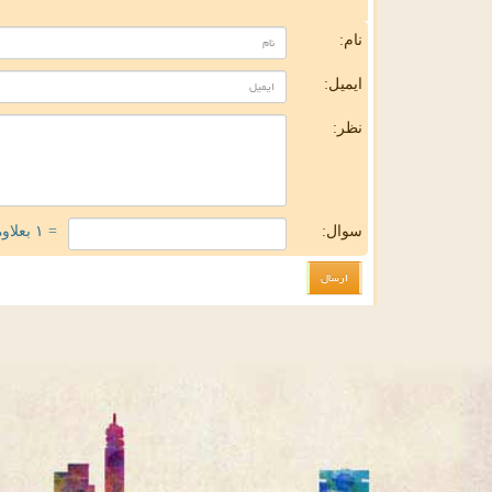
ن
نام:
ایمیل:
نظر:
سوال:
= ۱ بعلاوه ۴