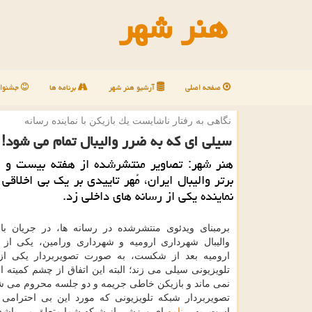
هنر شهر
صفحه اصلی
آرشیو هنر شهر
برنامه ها
جشنوار
نگاهی به رفتار ناشایست یك بازیكن با نماینده رسانه
سیلی ای كه به ضرر والیبال تمام می شود!
هنر شهر: تصاویر منتشرشده از هفته بیست و 
برتر والیبال ایران، مُهر تاییدی بر یک بی اخلاق
نماینده یکی از رسانه های داخلی زد.
برمبنای ویدئوی منتشرشده در رسانه ها، در جریان با
والیبال شهرداری ارومیه و شهرداری ورامین، یکی از با
ارومیه بعد از شکست، به صورت تصویربردار یکی از
تلویزیونی سیلی می زند؛ البته این اتفاق از چشم کمیته 
نمی ماند و بازیکن خاطی جریمه و دو جلسه محروم می ش
تصویربردار شبکه تلویزیونی که مورد این بی احترامی 
است، به
برنامه
ای ورزشی از شبکه شما متعلق می باشد.