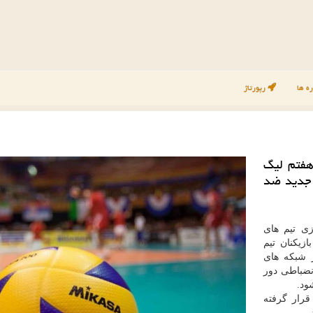
ه ها
رپورتاژ
هفتم لیگ
ی جدید ضد
زی تیم های
زیکنان تیم
 شبکه های
انضباطی دور
ود.
قرار گرفته