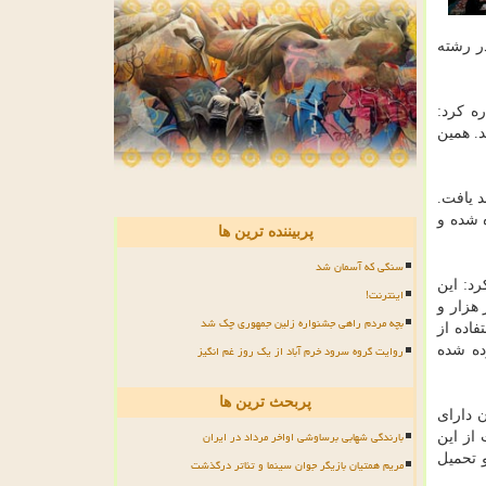
ر رشته
زار می شود، اشاره کرد:
. همین
، راه خواهند یافت.
 شده و
پربیننده ترین ها
سنگی که آسمان شد
رد: این
اینترنت!
 هزار و
بچه مردم راهی جشنواره زلین جمهوری چک شد
فاده از
روایت گروه سرود خرم آباد از یک روز غم انگیز
ده شده
پربحث ترین ها
ن دارای
بارندگی شهابی برساوشی اواخر مرداد در ایران
از این
و تحمیل
مریم همتیان بازیگر جوان سینما و تئاتر درگذشت