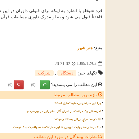
قره شیخلو با اشاره به اینکه برای قبولی داوران در ای
قاعدتاً قبول می شود و به او مدرک داوری مسابقات قرآن 
منبع:
هنر شهر
1399/12/02
20:31:02
تگهای خبر:
دستگاه
,
شركت
این مطلب را می پسندید؟
(0)
(0)
تازه ترین مطالب مرتبط
چرا این سینمای پرخاطره تعطیل است؟
تجربه های یک خواننده از اجرای آثار عاشورایی در بین مردم
۹۳ درصد حجاج ایرانی به خانه رسیدند
جنگ رمضان به روایت دوربین ها این نمایشگاه همه واقعیت جنگ نیست
نظرات بینندگان در مورد این مطلب