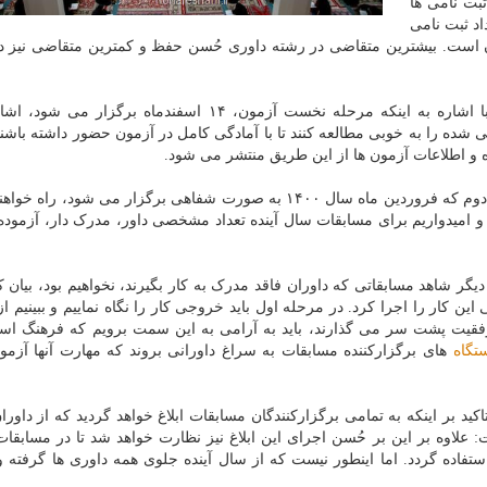
ثبت نامی ها
رین تعداد ثبت نامی
ان است. بیشترین متقاضی در رشته داوری حُسن حفظ و کمترین متقاضی نیز د
رئیس مرکز امور قرآنی سازمان اوقاف و امور خیریه با اشاره به اینکه مرحله نخست آزمون، ۱۴ اسفندماه برگ
ده را به خوبی مطالعه کنند تا با آمادگی کامل در آزمون حضور داشته باشند
 و اطلاعات آزمون ها از این طریق منتشر می شود.
قره شیخلو اظهار نمود: برگزیدگان آزمون کتبی به مرحله دوم که فروردین ماه سال ۱۴۰۰ به صورت شفاهی برگزار می شود
 امیدواریم برای مسابقات سال آینده تعداد مشخصی داور، مدرک دار، آزموده
ر شاهد مسابقاتی که داوران فاقد مدرک به کار بگیرند، نخواهیم بود، بیان ک
این کار را اجرا کرد. در مرحله اول باید خروجی کار را نگاه نماییم و ببینیم از
ا موفقیت پشت سر می گذارند، باید به آرامی به این سمت برویم که فرهنگ است
تگاه
های برگزارکننده مسابقات به سراغ داورانی بروند که مهارت آنها آزمو
ید بر اینکه به تمامی برگزارکنندگان مسابقات ابلاغ خواهد گردید که از داورا
علاوه بر این بر حُسن اجرای این ابلاغ نیز نظارت خواهد شد تا در مسابقات 
 استفاده گردد. اما اینطور نیست که از سال آینده جلوی همه داوری ها گرفته 