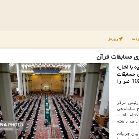
ه ها
رپورتاژ
 با اشاره
وران مسابقات
اظهار داشت: از این تعداد 602 نفر، آقایان و 1024 نفر را
 رئیس مرکز
ح ساماندهی
تتام یافت،
یک ماه ادامه داشته
 سامانه، به بیان جزئیات