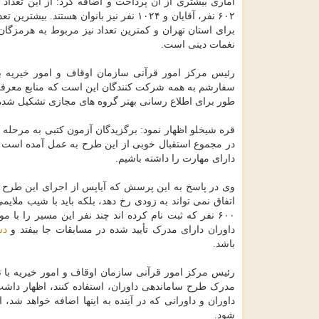
آماری بیشتری از آن پرداخت و اضافه کرد: از این تعداد 
۶۰۲ نفر، آقایان و ۱۰۲۴ نفر نیز بانوان هستند. بیشت
برای استان تهران و کمترین تعداد نیز مربوط به هرمزگ
نغمات دینی است.
سفارشم به همه شرکت کنندگان این است که منابع معرفی ش
طور برای اطلاع رسانی بهتر گروه های مجازی تشکیل شده
در مجموع استقبال خوبی از این طرح به عمل آمده است و
دارای مهارت را داشته باشیم.
وی در پاسخ به این پرسش که آیاپس از اجرای این طرح دیگ
اتفاق نمی تواند به زودی رخ دهد، بلکه باید با شیب ملایمی 
۶۰۰ نفر که ثبت نام کرده اند چند نفر این مسیر را ب
داوران دارای مدرک تأیید شده در مسابقات جا بیفتد و
دس
باشد.
رئیس مرکز امور قرآنی سازمان اوقاف و امور خیریه با تاک
مدرک طرح ساماندهی داوران، استفاده کنند، اظهار داشت: 
داوران و داورانی که در آینده به اینها اضافه خواهد شد،
شود.