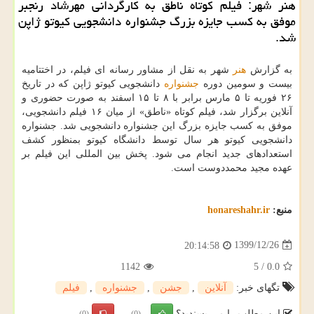
هنر شهر: فیلم کوتاه ناطق به کارگردانی مهرشاد رنجبر
موفق به کسب جایزه بزرگ جشنواره دانشجویی کیوتو ژاپن
شد.
به گزارش
هنر
شهر به نقل از مشاور رسانه ای فیلم، در اختتامیه
بیست و سومین دوره
جشنواره
دانشجویی کیوتو ژاپن که در تاریخ
۲۶ فوریه تا ۵ مارس برابر با ۸ تا ۱۵ اسفند به صورت حضوری و
آنلاین برگزار شد، فیلم کوتاه «ناطق» از میان ۱۶ فیلم دانشجویی،
موفق به کسب جایزه بزرگ این جشنواره دانشجویی شد. جشنواره
دانشجویی کیوتو هر سال توسط دانشگاه کیوتو بمنظور کشف
استعدادهای جدید انجام می شود. پخش بین المللی این فیلم بر
عهده مجید محمددوست است.
منبع:
honareshahr.ir
1399/12/26
20:14:58
1142
5
/
0.0
تگهای خبر:
آنلاین
,
جشن
,
جشنواره
,
فیلم
این مطلب را می پسندید؟