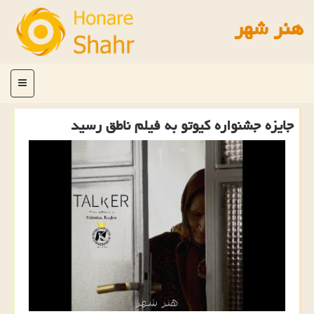
هنر شهر
منو
جایزه جشنواره كیوتو به فیلم ناطق رسید