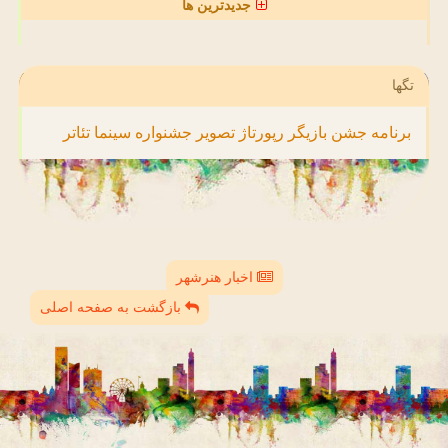
جدیدترین ها
تگها
برنامه
جشن
بازیگر
رپورتاژ
تصویر
جشنواره
سینما
تئاتر
اخبار هنرشهر
بازگشت به صفحه اصلی