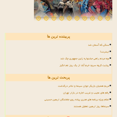
پربیننده ترین ها
سنگی که آسمان شد
اینترنت!
بچه مردم راهی جشنواره زلین جمهوری چک شد
روایت گروه سرود خرم آباد از یک روز غم انگیز
پربحث ترین ها
مریم همتیان بازیگر جوان سینما و تئاتر درگذشت
رقم های عجیب و غریب اجاره در بازار تهران
اعلام ویژه برنامه های هنری پیاده روی جاماندگان اربعین حسینی
سینماها روز اربعین تعطیل هستند