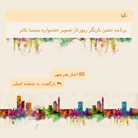
تگها
برنامه
جشن
بازیگر
رپورتاژ
تصویر
جشنواره
سینما
تئاتر
اخبار هنرشهر
بازگشت به صفحه اصلی