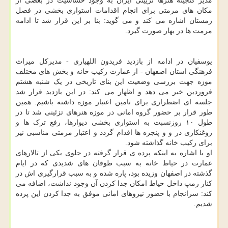
مدیر گنجینه هنرها تزیینی ایران به وجود حساسیت در بعضی از
مکان های مرمتی برای انجام اقدامات استواری بخشی در فصل
زمستان اشاره می کند و می گوید: بنا بر این قرار شد تا ادامه
مرمت ها در بهار صورت گیرد.
یوسفیان در ادامه از بازدید فریدون اللهیاری - مدیرکل میراث
فرهنگی استان اصفهان - از عمارت رکیب خانه و بخش های مختلف
موزه جهت بررسی وضعیت این بنای تاریخی در یک شنبه هشتم
فروردین خبر می دهد و اظهار می کند: در این بازدید قرار شد
جلسه ای اضطراری برای تامین اعتبار موزه داشته باشیم. همین
طور قرار بر حضور گروه امانی در موزه هنرهای تزئینی شد تا در
طول ۱۰ روزنسبت به استواری بخشی دیوارها، رفع ترک ها و
روغنکاری در و و پنجره ها اقدام گردد و اعتبار مرمتی مناسبی نیز
برای رکیب خانه گذاشته شود.
او با اشاره به اینکه پرده ی قرار گرفته در جلوی یکی از تالارهای
عمارت در حیاط خانه به سبب طوفان های شدیدی که در ایام
گذشته در اصفهان وزیده بود، پاره شده و به سبب قرارگیری اش در
کنار رمپ داخل حیاط امکان جدا کردن آن وجود نداشت، اضافه می
کند: سرانجام با حضور نیروهای امانی موفق به جدا کردن این پرده
شدیم.