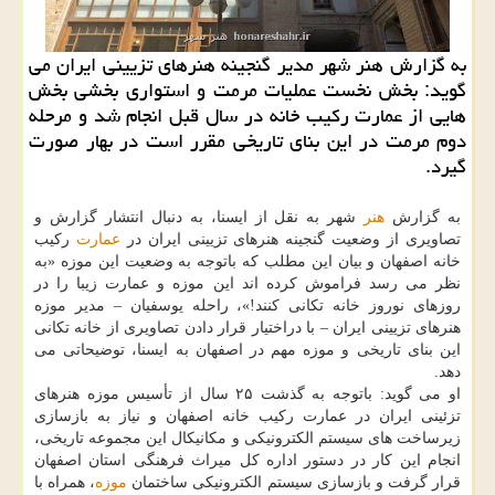
به گزارش هنر شهر مدیر گنجینه هنرهای تزیینی ایران می
گوید: بخش نخست عملیات مرمت و استواری بخشی بخش
هایی از عمارت رکیب خانه در سال قبل انجام شد و مرحله
دوم مرمت در این بنای تاریخی مقرر است در بهار صورت
گیرد.
به گزارش
هنر
شهر به نقل از ایسنا، به دنبال انتشار گزارش و
تصاویری از وضعیت گنجینه هنرهای تزیینی ایران در
عمارت
رکیب
خانه اصفهان و بیان این مطلب که باتوجه به وضعیت این موزه «به
نظر می رسد فراموش کرده اند این موزه و عمارت زیبا را در
روزهای نوروز خانه تکانی کنند!»، راحله یوسفیان – مدیر موزه
هنرهای تزیینی ایران – با دراختیار قرار دادن تصاویری از خانه تکانی
این بنای تاریخی و موزه مهم در اصفهان به ایسنا، توضیحاتی می
دهد.
او می گوید: باتوجه به گذشت ۲۵ سال از تأسیس موزه هنرهای
تزئینی ایران در عمارت رکیب خانه اصفهان و نیاز به بازسازی
زیرساخت های سیستم الکترونیکی و مکانیکال این مجموعه تاریخی،
انجام این کار در دستور اداره کل میراث فرهنگی استان اصفهان
قرار گرفت و بازسازی سیستم الکترونیکی ساختمان
موزه
، همراه با