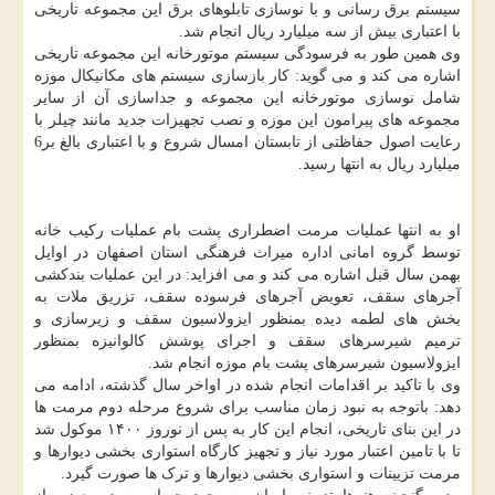
سیستم برق رسانی و با نوسازی تابلوهای برق این مجموعه تاریخی
با اعتباری بیش از سه میلیارد ریال انجام شد.
وی همین طور به فرسودگی سیستم موتورخانه این مجموعه تاریخی
اشاره می کند و می گوید: کار بازسازی سیستم های مکانیکال موزه
شامل نوسازی موتورخانه این مجموعه و جداسازی آن از سایر
مجموعه های پیرامون این موزه و نصب تجهیزات جدید مانند چیلر با
رعایت اصول حفاظتی از تابستان امسال شروع و با اعتباری بالغ بر6
میلیارد ریال به انتها رسید.
او به انتها عملیات مرمت اضطراری پشت بام عملیات رکیب خانه
توسط گروه امانی اداره میراث فرهنگی استان اصفهان در اوایل
بهمن سال قبل اشاره می کند و می افزاید: در این عملیات بندکشی
آجرهای سقف، تعویض آجرهای فرسوده سقف، تزریق ملات به
بخش های لطمه دیده بمنظور ایزولاسیون سقف و زیرسازی و
ترمیم شیرسرهای سقف و اجرای پوشش کالوانیزه بمنظور
ایزولاسیون شیرسرهای پشت بام موزه انجام شد.
وی با تاکید بر اقدامات انجام شده در اواخر سال گذشته، ادامه می
دهد: باتوجه به نبود زمان مناسب برای شروع مرحله دوم مرمت ها
در این بنای تاریخی، انجام این کار به پس از نوروز ۱۴۰۰ موکول شد
تا با تامین اعتبار مورد نیاز و تجهیز کارگاه استواری بخشی دیوارها و
مرمت تزیینات و استواری بخشی دیوارها و ترک ها صورت گیرد.