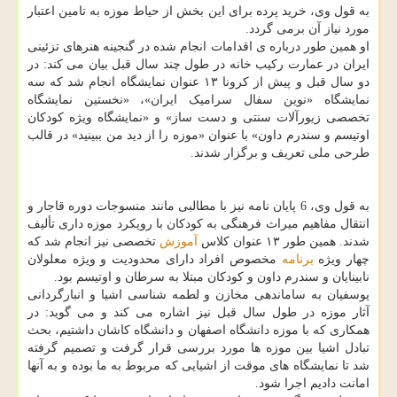
به قول وی، خرید پرده برای این بخش از حیاط موزه به تامین اعتبار
مورد نیاز آن برمی گردد.
او همین طور درباره ی اقدامات انجام شده در گنجینه هنرهای تزئینی
ایران در عمارت رکیب خانه در طول چند سال قبل بیان می کند: در
دو سال قبل و پیش از کرونا ۱۳ عنوان نمایشگاه انجام شد که سه
نمایشگاه «نوین سفال سرامیک ایران»، «نخستین نمایشگاه
تخصصی زیورآلات سنتی و دست ساز» و «نمایشگاه ویژه کودکان
اوتیسم و سندرم داون» با عنوان «موزه را از دید من ببینید» در قالب
طرحی ملی تعریف و برگزار شدند.
به قول وی، 6 پایان نامه نیز با مطالبی مانند منسوجات دوره قاجار و
انتقال مفاهیم میراث فرهنگی به کودکان با رویکرد موزه داری تألیف
شدند. همین طور ۱۳ عنوان کلاس
آموزش
تخصصی نیز انجام شد که
چهار ویژه
برنامه
مخصوص افراد دارای محدودیت و ویژه معلولان
نابینایان و سندرم داون و کودکان مبتلا به سرطان و اوتیسم بود.
یوسفیان به ساماندهی مخازن و لطمه شناسی اشیا و انبارگردانی
آثار موزه در طول سال قبل نیز اشاره می کند و می گوید: در
همکاری که با موزه دانشگاه اصفهان و دانشگاه کاشان داشتیم، بحث
تبادل اشیا بین موزه ها مورد بررسی قرار گرفت و تصمیم گرفته
شد تا نمایشگاه های موقت از اشیایی که مربوط به ما بوده و به آنها
امانت دادیم اجرا شود.