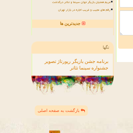
مریم همتیان بازیگر جوان سینما و تئاتر درگذشت
رقم های عجیب و غریب اجاره در بازار تهران
جدیدترین ها
تگها
برنامه
جشن
بازیگر
رپورتاژ
تصویر
جشنواره
سینما
تئاتر
بازگشت به صفحه اصلی