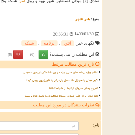
صادق (ع) میدان فسلطین شهر تهیه و روی
آنتن
شبکه پنج 
منبع:
هنر شهر
1400/01/30
20:36:31
تگهای خبر:
آنتن
,
برنامه
,
شبكه
این مطلب را می پسندید؟
(0)
(0)
تازه ترین مطالب مرتبط
اعلام ویژه برنامه های هنری پیاده روی جاماندگان اربعین حسینی
اکبر عبدی با سریال ماه عسل باردیگر به تلویزیون برمی گردد
شروع پخش سریال ارتباط از شبکه تماشا
خانه تئاتر برای اکبر عبدی ایستاد مدالیوم به مجید قناد رسید
نظرات بینندگان در مورد این مطلب
ن
نام: