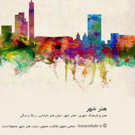
هنر شهر
هنر و فرهنگ شهری - هنر شهر، نبض هنر خیابانی ، رنگ زندگی
honareshahr.ir - تمامی حقوق مالکیت معنوی سایت هنر شهر محفوظ است