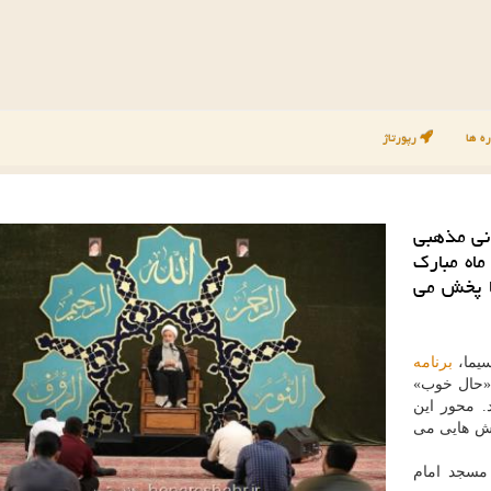
ه ها
رپورتاژ
انی مذهبی
اه مبارک
ه پنج سیما پخش می
سیما،
برنامه
 «حال خوب»
 محور این
وش هایی می
 مسجد امام