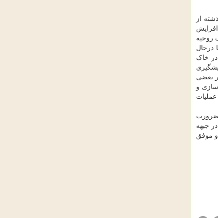
شته از
مه پذیر کردن و انهدام دشمن، نتایج مهمی به شرح زیر داشت: ۱ـ حفظ روحیه و قدرت رزمندگان اسلام ۲ـ افزایش
م نگه داشتن جو جنگ در بین مردم و یگان های عملیاتی ۴ـ تضعیف روحیه
رها درحال
 و پیشروی در خاک
 درپی به دشمن. ۹ـ فریب دشمن و پیشگیری
 شدن به عمق دشمن در بعضی
 بازسازی و
ا عملیات
 ها و ضرورت
ر جبهه
و موفق