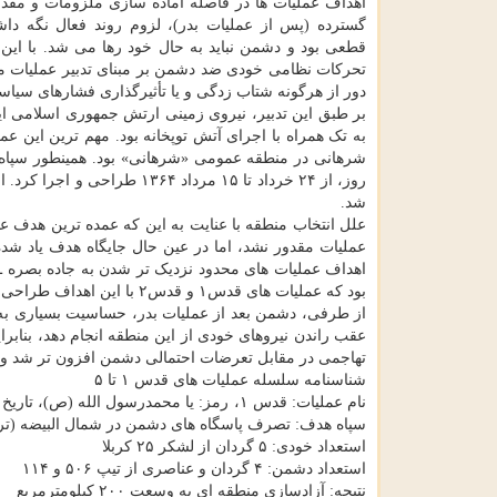
اهداف عملیات ها در فاصله آماده سازی ملزومات و مقد
گسترده (پس از عملیات بدر)، لزوم روند فعال نگه داش
قطعی بود و دشمن نباید به حال خود رها می شد. با ای
دور از هرگونه شتاب زدگی و یا تأثیرگذاری فشارهای سی
بر طبق این تدبیر، نیروی زمینی ارتش جمهوری اسلامی ا
روز، از ۲۴ خرداد تا ۱۵ مردا
شد.
علل انتخاب منطقه با عنایت به این که عمده ترین هدف عمل
عملیات مقدور نشد، اما در عین حال جایگاه هدف یاد شده
اهداف عملیات های محدود نزدیک تر شدن به جاده بصره ـ ال
بود که عملیات های قدس۱ و قدس۲ با این اهداف طراحی شد.
از طرفی، دشمن بعد از عملیات بدر، حساسیت بسیاری به
عقب راندن نیروهای خودی از این منطقه انجام دهد، بنابر
تهاجمی در مقابل تعرضات احتمالی دشمن افزون تر شد و عملیات های قدس۴ و قدس۵ با 
شناسنامه سلسله عملیات های قدس ۱ تا ۵
سپاه هدف: تصرف پاسگاه های دشمن در شمال البیضه (ترابه
استعداد خودی: ۵ گردان از لشکر ۲۵ کربلا
استعداد دشمن: ۴ گردان و عناصری از تیپ ۵۰۶ و ۱۱۴
نتیجه: آزادسازی منطقه ای به وسعت ۲۰۰ کیلومترمربع