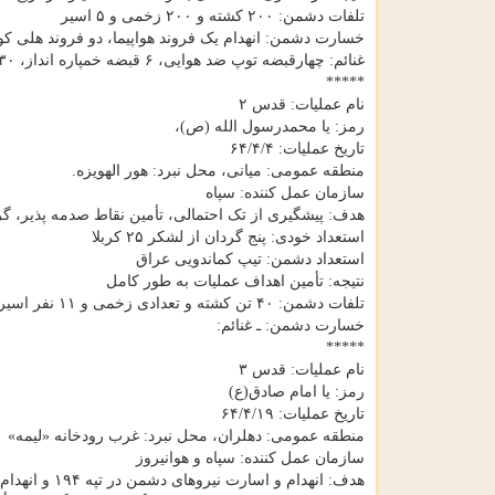
تلفات دشمن: ۲۰۰ کشته و ۲۰۰ زخمی و ۵ اسیر
خسارت دشمن: انهدام یک فروند هواپیما، دو فروند هلی کوپتر و ۱۲ پاس
غنائم: چهارقبضه توپ ضد هوایی، ۶ قبضه خمپاره انداز، ۳۰ قطعه پل دوبه ای و تعداد زیادی سلاح سبک
*****
نام عملیات: قدس ۲
رمز: یا محمدرسول الله (ص)،
تاریخ عملیات: ۶۴/۴/۴
منطقه عمومی: میانی، محل نبرد: هور الهویزه.
سازمان عمل کننده: سپاه
هدف: پیشگیری از تک احتمالی، تأمین نقاط صدمه پذیر، گر
استعداد خودی: پنج گردان از لشکر ۲۵ کربلا
استعداد دشمن: تیپ کماندویی عراق
نتیجه: تأمین اهداف عملیات به طور کامل
تلفات دشمن: ۴۰ تن کشته و تعدادی زخمی و ۱۱ نفر اسیر
خسارت دشمن: ـ غنائم:
*****
نام عملیات: قدس ۳
رمز: یا امام صادق(ع)
تاریخ عملیات: ۶۴/۴/۱۹
منطقه عمومی: دهلران، محل نبرد: غرب رودخانه «لیمه»
سازمان عمل کننده: سپاه و هوانیروز
هدف: انهدام و اسارت نیروهای دشمن در تپه ۱۹۴ و انهدام تجهیزات دشمن