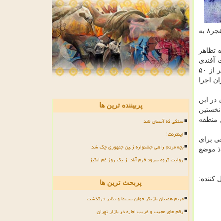
تحرکات نظامی خودی ضد دشمن بر مبنای تدبیر عملیات محدود انجام گرفت تا با استفاده از فرصت به دست آمده، عملیات گسترده والفجر۸ به
 تظاهر
و عملیات آفندی
شرهانی در منطقه عمومی «شرهانی» بود. همینطور سپاه پاسداران انقلاب اسلامی پنج عملیات به نامهای قدس۱ تا قدس۵ را طی بیشتر از ۵۰
لران اجرا
 در این
پربیننده ترین ها
نخستین
ن منطقه
سنگی که آسمان شد
اینترنت!
ی برای
بچه مردم راهی جشنواره زلین جمهوری چک شد
اذ موضع
روایت گروه سرود خرم آباد از یک روز غم انگیز
مان عمل کننده:
پربحث ترین ها
مریم همتیان بازیگر جوان سینما و تئاتر درگذشت
رقم های عجیب و غریب اجاره در بازار تهران