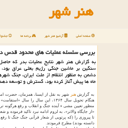
هنر شهر
صفحه اصلی
آرشیو هنر شهر
برنامه ها
جشنوار
بررسی سلسله عملیات های محدود قدس د
به گزارش هنر شهر نتایج عملیات بدر که حاصل
سنگین بر ماشین جنگی رژیم بعثی عراق بود
دشمن به منظور انتقام از ملت ایران، جنگ شهرها
ماه ها پیش آغاز کرده بود، گسترش و توسعه دهد
به گزارش
هنر
شهر به نقل از ایسنا، همزمان، حضرت اما
هنگام تحویل سال ۱۳۶۴، این سال را سال «استقا
منظور تعیین مشی ء آینده جنگ و انقلاب و رفع هرگونه ترد
«از جایگاه والاتر»، به لزوم ادامه نبرد تاکید فرموده و ش
تا پیروزی را (که پرتویی از شعار قرآنی جنگ جنگ تا رفع ف
دانسته بودند) مطرح فرمودند.