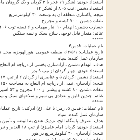
استعداد خودی: لشکر ۱۹ فجر با ۳ گردان و یک گروهان مأمور
استعداد دشمن: تیپ ۸۰۵ از لشکر ۱۴
نتیجه: پاکسازی منطقه ای به وسعت ۳۰ کیلومترمربع
تلفات دشمن: ۷۰۰ کشته و مجروح
خسارت دشمن: انهدام ۱۰ انبار مهمات و ۶ قبضه توپ ۱۰۶ و تعدادی خودرو سبک و سنگین
غنائم: مقدار قابل توجهی سلاح سبک و نیمه سنگین
*****
نام عملیات: قدس۴
تاریخ عملیات: ۶۴/۵/۱، منطقه عمومی: هورالهویزه، محل نبرد: «دریاچه ام النعاج»،
سازمان عمل کننده: سپاه
هدف: انهدام دشمن ـ آزادسازی بخشی از دریاچه ام النعاج 
استعداد خودی: چهار گردان از تیپ ۹ بدر
استعداد دشمن: گردان ۵ و عناصری از گردان ۲ از تیپ ۱۱۷
نتیجه: آزادسازی نیمی از دریاچه ام النعاج به مساحت ۱۵۰ کیلومترمربع
تلفات دشمن: ۸۰ کشته و بیشتر از ۱۰۰ مجروح و ۵۳ اسیر
غنائم: چندین قایق و تعدادی بی سیم و سلاحهای سبک و نی
*****
نام عملیات: قدس ۵، رمز: یا علی (ع) ادرکنی: تاریخ عملیات: ۶۴/۵/۱۵، منطقه عمومی: هورالهویزه: محل نبرد: پاسگاه «الیج»
سازمان عمل کننده: سپاه
هدف: تصرف پاسگاه الیج، نزدیک شدن به البیضه و تأمین ب
استعداد خودی: گردان امام علی(ع) از تیپ ۱۸ الغدیر و نیروهای ویژه غواص
نتیجه: آزادسازی ۳۰ کیلومترمربع در هور
تلفات دشمن: ۵۱ کشته و ۱۸ اسیر و تعدادی زخمی