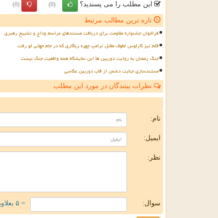
این مطلب را می پسندید؟
(0)
(0)
تازه ترین مطالب مرتبط
فراخوان جشنواره مقاومت برای دریافت مستندهای مراسم وداع و تشییع رهبری
قلم تیز کارلوس لطوف مقابل ترامپ چهره ریاکاری که در جام جهانی لو رفت
جنگ رمضان به روایت دوربین ها این نمایشگاه همه واقعیت جنگ نیست
مستندسازی جنایت دشمن از قاب دوربین عکاسی
نظرات بینندگان در مورد این مطلب
ن
نام:
ایمیل:
نظر:
سوال:
= ۵ بعلاوه ۳