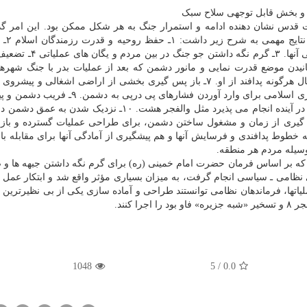
ول و بخش قابل توجهی سلاح سبک
ت قدس نشان دهنده ادامه و استمرار جنگ به هر شکل ممکن بود. این امر گذ
دستاوردهای نظامی و صد
انسجام یگان ها و پرورش کادر و افزودن به تجربیات جنگی آنها. ۳ـ گر
 تزلزل در آنان. ۵ ـ به ضعف کشانیدن موضع قدرت نمایی و مانور دشمن که بعد از عملیات بدر با جنگ شه
افزایش بود. ۶ ـ در انفعال قرار دادن دشمن و گرفتن مجال هرگونه پدافند از او. ۷ـ باز پس گیری بخشی از اراضی اشغالی
دشمن. ۸ ـ نشان دادن توانایی و قابلیت های نظامی جمهوری اسلامی برای وارد آوردن فشارهای پی
از هوشیاری آن نسبت به عملیات های اصلی و گسترده که در آینده انجام می پذیرد مثل والفجر هشت. ۱۰ـ نزدیک
تسلط بر خطوط ارتباطی و عقبه آنها. ۱۱ـ بهره گیری از زمان و مشغول ساختن دشمن، برای طراحی عملیات گسترده و
 احتیاط دشمن به خطوط پدافندی و فرسایش آنها و هم پیشگیری از آمادگی آنها برای مقابله ب
دین ترتیب، سلسله عملیات های محدود در تابستان ۱۳۶۴ که بر اساس فرمان حضرت امام خمینی (ره) برای گرم نگه داشتن جبهه
امی ـ سیاسی انجام گرفت، به میزان بسیاری مؤثر واقع شد و ابتکار عمل د
اتها، فرماندهان نظامی توانستند طراحی و آماده سازی یکی از بی نظیرترین 
کنند.
1048
5
/
0.0