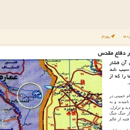
ه ها
رپورتاژ
ر دفاع مقدس
 آن فشار
، سبب شد
 را که از
.
م خمینی در
مت» نامیدند و به
ید و تزلزل،
عار جنگ جنگ
تنه از عالم