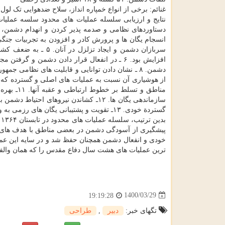
غنائم: برخی از انواع خمپاره انداز، سلاح ضدهوایی تک ل
نتایج و ارزیابی سلسله عملیات های محدود سلسه عملیا
سربازان دشمن و ایجاد
مناطق و 
سازماندهی یگان ها. ۱۲ـ کشاندن نیروهای
گستردة خودی. ۱۳ـ تقویت و پشتیبانی یگان های رزمی به وسیله مردم هر منطقه.
ب
پیشگیری از آسودگی دشمن در بعضی مناطق با هدف های نظ
خودی و انفعال دشمن همچنان حفظ شد و در سایه این عملی
ترین عملیات های هشت سال دفاع مقدس را که همان والفجر ۸ و تسخیر «شبه جزیره» فاو بود را اجرا 
1400/03/29
19:19:28
تگهای خبر:
دبیر
,
طراحی