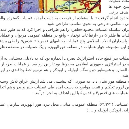
مات عملیات
تن جبهه ها
ن هدف برخی
اسی ـ نظامی خارجی به نحوی مناسب طراحی شود.
یران سلسله عملیات محدود «ظفر» را هم طراحی و اجرا کرد که به طور عمده
به تک همراه با اجرای آتش توپخانه بود. مهم ترین این عملیات ها ظفر ۵ در «ارتفاعات توتمان» واقع در منطقه عمومی مریوان 
د ۱۳۶۴ طراحی و اجرا کرد. از این مجموعه چهار عملیات در منطقه هورالهویزه و یک عملیات در منطقه ده
یات بدر قطع جاده استراتژیک بصره ـ العماره بود که به دلایلی دستیابی به آن
 در استراتژی جمهوری اسلامی محفوظ بود؛ ازاین رو بعد از عملیات بدر، از 
عماره و همینطور دو پاسگاه ابولیله و ابوذکر و هم ترمیم خط پدافندی در ای
 منطقه هور نشان داد. به صورتی که پیشبینی می شد ارتش عراق تلاش وسیع
این لزوم تحکیم و تثبیت مواضع به دست آمده طی عملیات خیبر و بدر و هم اتخ
این اهداف به اجرا درآمد.
نام عملیات: قدس ۱، رمز: یا محمدرسول الله (ص)، تاریخ عملیات: ۶۴/۳/۲۴، منطقه عمومی: میانی: محل نبرد: هور الهویزه، ساز
، ابوذکر، ابولیله و … )