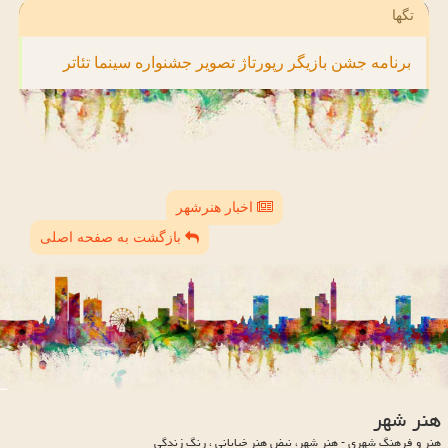
تگها
برنامه
جشن
بازیگر
رپورتاژ
تصویر
جشنواره
سینما
تئاتر
اخبار هنرشهر
بازگشت به صفحه اصلی
هنر شهر
هنر و فرهنگ شهری - هنر شهر، نبض هنر خیابانی ، رنگ زندگی