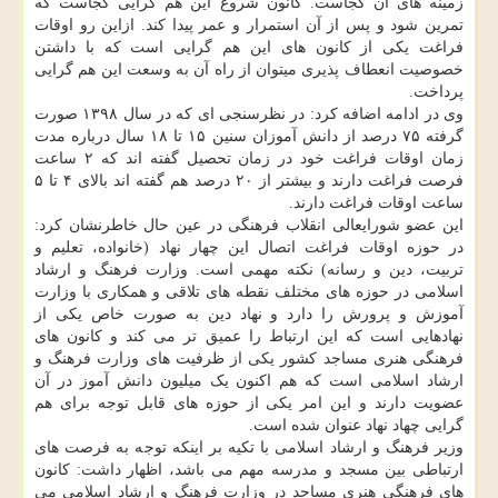
زمینه های آن کجاست. کانون شروع این هم گرایی کجاست که
تمرین شود و پس از آن استمرار و عمر پیدا کند. ازاین رو اوقات
فراغت یکی از کانون های این هم گرایی است که با داشتن
خصوصیت انعطاف پذیری میتوان از راه آن به وسعت این هم گرایی
پرداخت.
وی در ادامه اضافه کرد: در نظرسنجی ای که در سال ۱۳۹۸ صورت
گرفته ۷۵ درصد از دانش آموزان سنین ۱۵ تا ۱۸ سال درباره مدت
زمان اوقات فراغت خود در زمان تحصیل گفته اند که ۲ ساعت
فرصت فراغت دارند و بیشتر از ۲۰ درصد هم گفته اند بالای ۴ تا ۵
ساعت اوقات فراغت دارند.
این عضو شورایعالی انقلاب فرهنگی در عین حال خاطرنشان کرد:
در حوزه اوقات فراغت اتصال این چهار نهاد (خانواده، تعلیم و
تربیت، دین و رسانه) نکته مهمی است. وزارت فرهنگ و ارشاد
اسلامی در حوزه های مختلف نقطه های تلاقی و همکاری با وزارت
آموزش و پرورش را دارد و نهاد دین به صورت خاص یکی از
نهادهایی است که این ارتباط را عمیق تر می کند و کانون های
فرهنگی هنری مساجد کشور یکی از ظرفیت های وزارت فرهنگ و
ارشاد اسلامی است که هم اکنون یک میلیون دانش آموز در آن
عضویت دارند و این امر یکی از حوزه های قابل توجه برای هم
گرایی چهاد نهاد عنوان شده است.
وزیر فرهنگ و ارشاد اسلامی با تکیه بر اینکه توجه به فرصت های
ارتباطی بین مسجد و مدرسه مهم می باشد، اظهار داشت: کانون
های فرهنگی هنری مساجد در وزارت فرهنگ و ارشاد اسلامی می