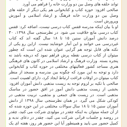
تواند حلقه های وصل بین دو وزارت خانه را فراهم می آورد.
صالحی افزود: حوزه کتاب و کتابخوانی هم یکی دیگر از حلقه های
وصل بین دو وزارت خانه فرهنگ و ارشاد اسلامی و آموزش
وپرورش است.
او با بیان اینکه مدرسه قفس کتاب درسی نیست، اضافه کرد: قفس
کتاب درسی مانع خلاقیت می شود. در نظرسنجی سال ۱۳۹۸، ۳۰
درصد دانش آموزان سنین ۱۵ تا ۱۸ سال گفته اند که کتاب
غیردرسی می خوانند و این آمار خوشایند نیست. ازاین رو یکی از
نکته های قابل توجه هم گرایی عنوان شده این است که چطور
میتوان از کتاب درسی نقطه پرش فراهم نمود که دریچه باشد نه
پنجره بسته. وزارت فرهنگ و ارشاد اسلامی در کانون های فرهنگی
هنری مساجد کشور فعالیتهای مختلفی در حوزه کتاب و کتابخوانی
دارد و توجه به این مورد که چگونه بین مدرسه و مسجد از منظر
کتاب میتوان در اوقات فراغت ارتباط ایجاد کرد، دارای اهمیت است.
صالحی با تکیه بر لزوم توجه به زیست مذهبی دانش آموزان افزود:
بخشی از زیست مذهبی دانش آموز در افق حضور در مناسک
مذهبی است. در زیست های جمعی و مذهبی، تربیت مذهبی در
کودکی شکل می گیرد. در همان نظرسنجی سال ۱۳۹۸ از دانش
آموزان سنین ۱۵ تا ۱۸ سال سوالات مختلفی در این حوزه شده که
از آن جمله میتوان به اینکه چقدر در مولودی شرکت می کنید، چقدر
در روضه و جلسات قرآنی شرکت می کنید، چقدر در دعای ندبه و
کمیل حضور می یابید و همینطور آیا این حضور هر روز، هفته ای یک