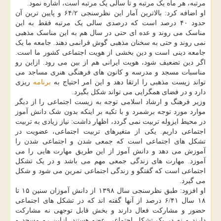
مرتبه، هر ماه یک مرتبه و تا سالی یک مرتبه است، اشاره نمود.
او اضافه کرد: بالاترین آمار این نظرسنجی ۶۴/۲ و پایین ترین آن
حدود ۴۰ درصد است که درصدی سالی یک مرتبه فقط به این
مناسک می روند و عده ای حتی در سال هم به این مناسک مذهبی
نمی روند و حتی به سخنان مذهبی گوش فرانمی دهند. جامعه ما یک
جامعه دینی است و دین بخشی از هویت اجتماعی کشور ما است.
اگر دین تضعیف شود، هویت ایرانی هم از بین می رود. ازاین رو
مناسبات مسجد و مدرسه و کانون های فرهنگی هنری مساجد می
تواند زیست مذهبی را ارتقا دهد و این امر احتیاج به
برنامه
ریزی
دارد و در فضای همگرایی می تواند شکل بگیرد.
وزیر فرهنگ و ارشاد اسلامی توجه به زیست اجتماعی را از دیگر
موارد مورد توجه برشمرد و با تکیه بر اینکه بدون شک دانش آموز
در محیط ایزوله تربیت نمی گردد، اظهار داشت: نیاز زیادی به تربیت
اجتماعی داریم. یکی از متغیرهای تربیت اجتماعی، عضویت در
تشکل های اجتماعی است که جمعی شدن و اجتماعی شدن را
آموزش می دهد و دانش آموز از این طریق مهارت هایی را می
آموزد. مهارت های زندگی جمعی مهم می باشد و در یک تشکل
اجتماعی است که گفتگو و زندگی اجتماعی تمرین می شود و شکل
می گیرد.
او افزود: طبق نظرسنجی سال ۱۳۹۸ از دانش آموزان سنین ۱۵ تا
۱۸ سال ۶/۴۱ درصد از آنها گفته اند که در تشکل های اجتماعی
حضور و مشارکت فعال دارند و بخش قابل توجهی نه مشارکت
دارند و نه در یک تشکل اجتماعی عضو هستند. ازاین رو مسجد و