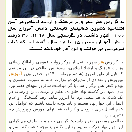
به گزارش هنر شهر وزیر فرهنگ و ارشاد اسلامی در آیین
افتتاحیه کشوری فعالیتهای تابستانی دانش آموزان سال
۱۴۰۰ اظهار داشت: در نظرسنجی سال ۱۳۹۸، ۳۰ درصد
دانش آموزان سنین ۱۵ تا ۱۸ سال گفته اند که کتاب
غیردرسی می خوانند و این آمار خوشایند نیست.
به گزارش
هنر
شهر به نقل از مرکز روابط عمومی و اطلاع رسانی
وزارت فرهنگ و ارشاد اسلامی، سیدعباس صالحی در این مراسم
که قبل از ظهر امروز (ششم تیرماه ۱۴۰۰) با حضور وزیر
آموزش
وپرورش و تعدادی از مدیران دو وزارت خانه به صورت حضوری و
ویدئو کنفرانس برگزار شد، با گرامیداشت سالروز شهدای هفتم تیر،
بیان نمود: در گذشته نهاد خانواده، تعلیم و تربیت، دین و رسانه در
یک شبکه به هم متصل بود اما امروز شاهد ازهم گسیختگی و عدم
اتصال این چهار نهاد هستیم و باید توجه داشته باشیم که عوامل این
عدم اتصال برای خروجی و کارنامه فعالیتهای آموزش و پرورش چه
تاثیری دارد.
صالحی همینطور اظهار داشت: اگر می خواهیم به طرف هم گرایی
این چهار نهاد حرکت نماییم، به این نکته باید توجه داشت که بستر و