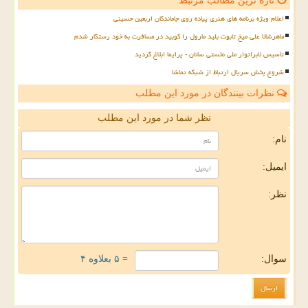
تازه ترین مطالب مرتبط
اعلام ویژه برنامه های هنری پیاده روی جاماندگان اربعین حسینی
ماهرشالا علی میخ تابوت بلید مارول را کوبید در مسافرت به خود رستگار شدم
تأسیس لابراتوار ملی نخستی سانان - پرایما ابلاغ گردید
شروع پخش سریال ارتباط از شبکه تماشا
نظرات بینندگان در مورد این مطلب
نظر شما در مورد این مطلب
نام:
ایمیل:
نظر:
سوال:
= ۵ بعلاوه ۴