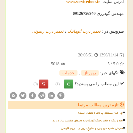
آدرس سایت:
www.servicedoor.ir
مهندس گودرزی
09126756940
سرویس در
:
تعمیر درب اتوماتیک
،
تعمیر درب ریموتی
1396/11/14
20:05:51
5018
5
/
5.0
تگهای خبر:
رپورتاژ
,
خدمات
این مطلب را می پسندید؟
(0)
(1)
تازه ترین مطالب مرتبط
چرا این سینمای پرخاطره تعطیل است؟
بچه زرنگ و چالش جنگ کودکان به محتوای مناسب نیاز دارند
معرفی ماه چت بهترین و شلوغ ترین چت روم فارسی