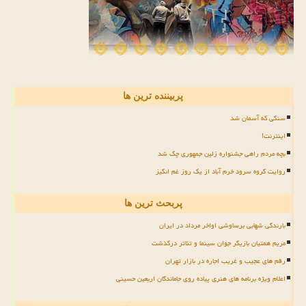
پربیننده ترین ها
سنگی که آسمان شد
اینترنت!
بچه مردم راهی جشنواره زلین جمهوری چک شد
روایت گروه سرود خرم آباد از یک روز غم انگیز
پربحث ترین ها
بارندگی شهابی برساوشی اواخر مرداد در ایران
مریم همتیان بازیگر جوان سینما و تئاتر درگذشت
رقم های عجیب و غریب اجاره در بازار تهران
اعلام ویژه برنامه های هنری پیاده روی جاماندگان اربعین حسینی