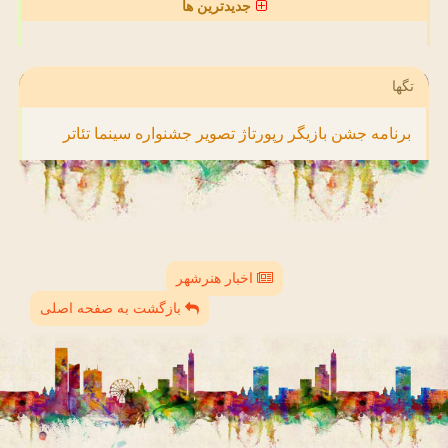
جدیدترین ها
تگها
برنامه
جشن
بازیگر
رپورتاژ
تصویر
جشنواره
سینما
تئاتر
اخبار هنرشهر
بازگشت به صفحه اصلی