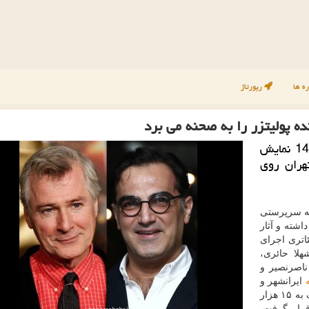
ه ها
رپورتاژ
ه پولیتزر را به صحنه می برد
هنر شهر: کوروش سلیمانی در نظر دارد بهار 1404 نمایش
هران روی
به سرپرستی
تمری داشته و آثار
اتری اجرای
هلا حائری،
ناصرنصیر و
ایرانشهر و
تماشاخانه ملک اجرا شد و در طول ۷۵ اجرا میزبان نزدیک به ۱۵ هزار
قرار گرفت.