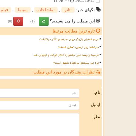
1403/10/15
11:26:20
تگهای خبر:
تئاتر
,
تماشاخانه
,
سینما
,
فیلم
این مطلب را می پسندید؟
(0)
(1)
تازه ترین مطالب مرتبط
مریم همتیان بازیگر جوان سینما و تئاتر درگذشت
سینماها روز اربعین تعطیل هستند
مرضیه برومند دبیر جشنواره تئاتر کودک و نوجوان شد
چرا این سینمای پرخاطره تعطیل است؟
نظرات بینندگان در مورد این مطلب
ن
نام:
ایمیل:
نظر: