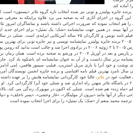
 آماده کند.
نده جایزه پولیتزر و تونی نیز شده انتخاب تازه گروه تئاتر «بیستون» است ک
. این گروه در اجرای آثاری که به صحنه می برد علاوه براینکه به معرفی نما
را هم انتخاب نموده که ضرورت اجرائی داشته باشند و تماشاگران امروز تئاتر
ا در آنها ببینند. در همین جهت نمایشنامه «شک؛ یک تمثیل» برای اجرای جدید ا
نمایشنامه «شک، یک تمثیل» را نوشت که سال بعد، یعنی ۲۰۰۵ برنده جایزه پولیتزر نمایشنامه نویسی و نیز جایزه تونی برای بهتر
سال شد. نمایشنامه «شک، یک تمثیل»، اولین بار از ۳۱ مارس ۲۰۰۵ تا ۲ ژوئیه ۲۰۰۶ در برادوی اجرا شد و جالب است بدانید 
کارگردان شناخته شده سینما هم آنرا اواخر سال ۲۰۰۶ در پاریس و بعد در آوریل ۲۰۰۷ در
منتقد تئاتر نیویورک تایمز این نمایشنامه را
، فیلم نامه ای نوشت و خود آنرا با بازی مریل استریپ، فیلیپ سیمور هافمن، اِمی آدامز
 سال نامزد بهترین فیلم نامه اقتباسی و برنده جایزه انجمن نویسندگان آمری
 فعالیت خود در
تئاتر
، غالبا خود کارگردانی نمایشنامه هایش را بر عهده داشت
نمایشنامه جدید او «لباسشویی بروکلی
 دیگر از آنها مانند «بیرون از مولینگار»، «غاز وحشی»، «پسر ناخلف» و «بیا 
ترجمه محمد منعم از «شک؛ یک تمثیل» را برای اجرا انتخاب نموده است.