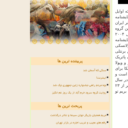
ه اوایل
یشنامه
 ایران
ین گروه
انتخاب شده است. جان پاتریک شنلی نمایشنامه نویس، فیلم نامه نویس و کارگردان ۷۵ ساله آمریکایی ایرلندی است. شنلی در سال ۲۰۰۴
ین نمایشنامه
که رومن پولانسکی
 ورشو به صحنه برده است. ‎همان زمان بن برنتلی
 یکی از ۱۰ نمایشنامه برتر سال دانست و از آن به عنوان نمایشنامه ای باشکوه یاد کرد. ‎جان پاتریک
پربیننده ترین ها
 و ویولا
کا برای
سنگی که آسمان شد
ه است و
اینترنت!
ن» در ۶ فوریه ۲۰۲۴ در باشگاه تئاتر منهتن راه اندازی شد و شنلی خود آنرا کارگردانی کرد. ‎او در سال
بچه مردم راهی جشنواره زلین جمهوری چک شد
۱۹۸۸ برنده جایزه اسکار بهترین فیلم نامه اصلی برای فیلم «ماه زده» هم شده است. ‎شنلی که اکنون در نیویورک زندگی می کند، بالاتر از ۲۳
بریم تو
روایت گروه سرود خرم آباد از یک روز غم انگیز
پربحث ترین ها
مریم همتیان بازیگر جوان سینما و تئاتر درگذشت
رقم های عجیب و غریب اجاره در بازار تهران