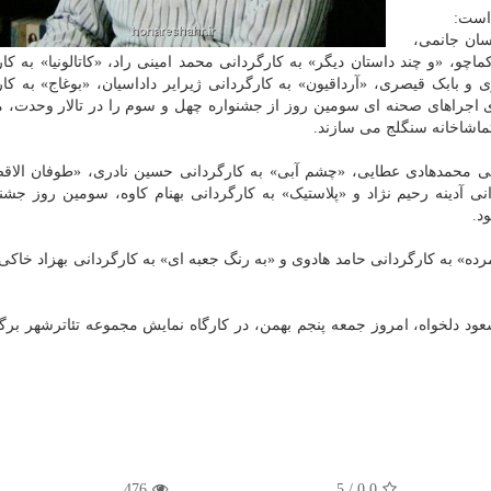
است:
سان جانمی،
و، «و چند داستان دیگر» به کارگردانی محمد امینی راد، «کاتالونیا» به کار
بابک قیصری، «آرداقیون» به کارگردانی ژیرایر داداسیان، «بوغاج» به کار
ی اجراهای صحنه ای سومین روز از جشنواره چهل و سوم را در تالار وحدت، 
تماشاخانه سنگلج می سازند.
نی محمدهادی عطایی، «چشم آبی» به کارگردانی حسین نادری، «طوفان الاق
ی آدینه رحیم نژاد و «پلاستیک» به کارگردانی بهنام کاوه، سومین روز جشنو
د.
ه» به کارگردانی حامد هادوی و «به رنگ جعبه ای» به کارگردانی بهزاد خاکی 
سعود دلخواه، امروز جمعه پنجم بهمن، در کارگاه نمایش مجموعه تئاترشهر برگ
476
5
/
0.0