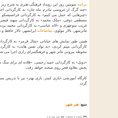
برنامه
سومین روز این رویداد فرهنگی-هنری به شرح زیر 
«چند گرگ از عروسی مادرم ماه جان» به کارگردانی اح
«چیزهایی که حمل می کنیم» به کارگردانی فرانسیسکو کماچ
مصطفی ذوقی، «ملک محمد» به کارگردانی سهند قیصری و 
غریب منوچهری و «لاله عباسی» به کارگردانی محمد یزد
تئاترشهر، تالار مولوی،
تماشاخانه
ایرانشهر، تالار حافظ و 
همین طور نمایش های خیابانی «شال قرمز» به کارگردا
کارگردانی میثم کردی، «به توان نفس هایت» به کارگردان
محوطه بیرونی تئاتر شهر و فرهنگسرای رازی اجرا می شو
«دویل» به کارگردانی حمید رحیمی، «قلاده ای برای سگ مرد
بخش بعلاوه فجر روی صحنه خواهد رفت.
کارگاه آموزشی «بازی کمتر، بازی بهتر» نیز با تدریس م
گردد.
منبع:
هنر شهر
1403/11/05
13:20:19