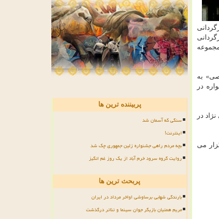
گردانی
گردانی
مجموعه
صی» به
اره در
پربیننده ترین ها
نژاد در
سنگی که آسمان شد
اینترنت!
بچه مردم راهی جشنواره زلین جمهوری چک شد
زار می
روایت گروه سرود خرم آباد از یک روز غم انگیز
پربحث ترین ها
بارندگی شهابی برساوشی اواخر مرداد در ایران
مریم همتیان بازیگر جوان سینما و تئاتر درگذشت