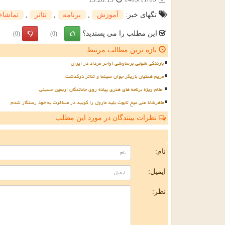
تگهای خبر:
آموزش
,
برنامه
,
تئاتر
,
تماشاخ
این مطلب را می پسندید؟
(0)
(0)
تازه ترین مطالب مرتبط
بارندگی شهابی برساوشی اواخر مرداد در ایران
مریم همتیان بازیگر جوان سینما و تئاتر درگذشت
اعلام ویژه برنامه های هنری پیاده روی جاماندگان اربعین حسینی
ماهرشالا علی میخ تابوت بلید مارول را کوبید در مسافرت به خود رستگار شدم
نظرات بینندگان در مورد این مطلب
ن
نام:
ایمیل:
نظر: