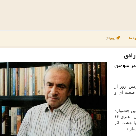
ه ها
رپورتاژ
رادی
 در سومین
ین روز از
د اکبر رادی میزبان ۱۳ اجرای صحنه ای و
ین جشنواره
بین المللی تئاتر فجر، در سومین روز از این رویداد فرهنگی - هنری ۱۳
ها هشت اثر
ازند.