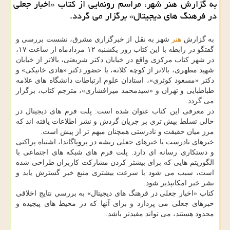
به گزارش هنر شهر، مراسم رونمایی از کتاب «اخبار جعلی
در فرهنگ های دیجیتال» برگزار می گردد.
به گزارش
هنر
شهر به نقل از خبرگزاری مشرق، نشست بررسی و
گفتگو در رابطه با این کتاب روز یکشنبه ۱۲ مردادماه از ساعت ۱۷،
در شهر کتاب مرکزی واقع در خیابان دکتر شریعتی، بالاتر از خیابان
شهید مطهری، بالاتر از کوچه کلاته، با حضور دکتر «هادی خانیکی» و
دکتر «مسعود کوثری»، استادان علوم ارتباطات دانشگاه های علامه
طباطبایی و تهران و «سیدمحمد میرافشاری»، مترجم کتاب، برگزار
می گردد.
در معرفی این کتاب عنوان شده است: پلت فرم های دیجیتال در
حالی تسلط بیش تری بر جریان گردش و نشر اطلاعات یافته اند که
مرز میان حقیقت و نادرستی همچنان مبهم تر از پیش است.
خبرهای نادرست یا خبرهای جعلی ریشه در پروپاگاندا، اشتباه پراکنی
و دستکاری رسانه ای دارد. پلت فرم های شبکه های اجتماعی با
الگوریتم هایی که برای بیشتر کردن مشارکت کاربران طراحی شده
است، سبب می شود با سرعت بیشتری منبع خبر گسترش یابد و
نشر خبر امکانپذیر شود.
کتاب «اخبار جعلی در فرهنگ های دیجیتال» به بررسی نتایج اخلاقی
خبرهای جعلی می پردازد و برای آنها که در محیط های پیچیده و
محدود هستند، می تواند مفیدتر باشد.