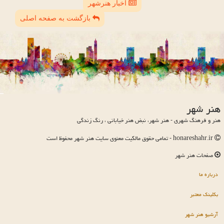
اخبار هنرشهر
بازگشت به صفحه اصلی
هنر شهر
هنر و فرهنگ شهری - هنر شهر، نبض هنر خیابانی ، رنگ زندگی
honareshahr.ir - تمامی حقوق مالکیت معنوی سایت هنر شهر محفوظ است
صفحات هنر شهر
درباره ما
بکلینک معتبر
آرشیو هنر شهر