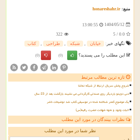
منبع:
honareshahr.ir
1404/05/12
13:00:55
322
5
/
0.0
تگهای خبر:
خیابان
,
شبكه
,
طراحی
,
كتاب
این مطلب را می پسندید؟
(0)
(0)
تازه ترین مطالب مرتبط
شروع پخش سریال ارتباط از شبکه تماشا
دنی دویتو باردیگر روی صندلی کارگردانی می نشیند بازگشت بعد از 23 سال
یک موضوع کمتر شناخته شده در موسیقی کتاب شد توضیحات ناشر
اثبات وجود و نحوه شهادت حضرت رقیه(س)
نظرات بینندگان در مورد این مطلب
نظر شما در مورد این مطلب