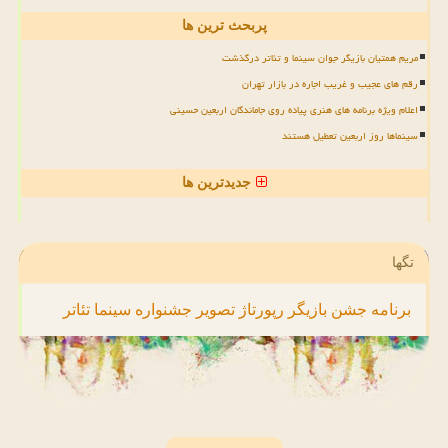
پربحث ترین ها
مریم همتیان بازیگر جوان سینما و تئاتر درگذشت
رقم های عجیب و غریب اجاره در بازار تهران
اعلام ویژه برنامه های هنری پیاده روی جاماندگان اربعین حسینی
سینماها روز اربعین تعطیل هستند
جدیدترین ها
تگها
برنامه
جشن
بازیگر
رپورتاژ
تصویر
جشنواره
سینما
تئاتر