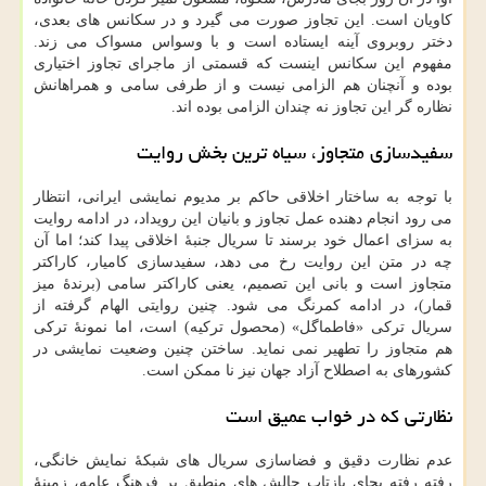
کاویان است. این تجاوز صورت می گیرد و در سکانس های بعدی،
دختر روبروی آینه ایستاده است و با وسواس مسواک می زند.
مفهوم این سکانس اینست که قسمتی از ماجرای تجاوز اختیاری
بوده و آنچنان هم الزامی نیست و از طرفی سامی و همراهانش
نظاره گر این تجاوز نه چندان الزامی بوده اند.
سفیدسازی متجاوز، سیاه ترین بخش روایت
با توجه به ساختار اخلاقی حاکم بر مدیوم نمایشی ایرانی، انتظار
می رود انجام دهنده عمل تجاوز و بانیان این رویداد، در ادامه روایت
به سزای اعمال خود برسند تا سریال جنبهٔ اخلاقی پیدا کند؛ اما آن
چه در متن این روایت رخ می دهد، سفیدسازی کامیار، کاراکتر
متجاوز است و بانی این تصمیم، یعنی کاراکتر سامی (برندهٔ میز
قمار)، در ادامه کمرنگ می شود. چنین روایتی الهام گرفته از
سریال ترکی «فاطماگل» (محصول ترکیه) است، اما نمونهٔ ترکی
هم متجاوز را تطهیر نمی نماید. ساختن چنین وضعیت نمایشی در
کشورهای به اصطلاح آزاد جهان نیز نا ممکن است.
نظارتی که در خواب عمیق است
عدم نظارت دقیق و فضاسازی سریال های شبکهٔ نمایش خانگی،
رفته رفته بجای بازتاب چالش های منطبق بر فرهنگ عامه، زمینهٔ