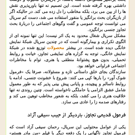
داشتنی بهره گرفته شده است. این تصمیم نه تنها باورپذیری نقش
ها را از بین می برد، بلکه مخاطب را دل زده می کند. در حالیکه اگر
از بازیگران بحث برانگیز یا منفور استفاده می شد، دست کم سریال
می توانست توجه عمومی و گفت وگوهای اجتماعی را دربارهٔ بحث
تجاوز جنسی برانگیزد.
مشکل سریال شغال محدود به یک اثر نیست؛ این تنها نمونه ای از
الگوی تکراری و بیمارگونه است که در چندین سریال شبکهٔ نمایش
خانگی دیده شده است. در بیشتر
محصولات
توزیع شده در شبکهٔ
نمایش خانگی، توجه به گزاره های نمایشی تجاوز، خیانت و روابط
تحمیلی، بدون هیچ پشتوانهٔ منطقی یا هنری، توام با مخاطرات
اجتماعی فراوانی خواهد بود.
سازندگان بجای خلق داستانی تازه و مسئولانه، صرفا یک «فرمول
شوک آور» را بارها کپی می کنند: شروع با خشونت جنسی، ادامه با
روابط ناسالم و پیچیده، و پایانی پیش بینی پذیر که به طور معمول
شامل عشق الزامی یا حاملگی ناخواسته است. چنین روندی نه تنها
خلاقیت هنری را می کشد، بلکه به شعور مخاطب توهین می کند و
رفتارهای صدمه زا را عادی می سازد.
فرمول قدیمی تجاوز، باردیگر از جیب سیفی آزاد
یکی از عوامل محتوایی این سریال، رحمان سیفی آزاد است که
فرمول تجاوز ناگهانی را یک دفعه دیگر با فیلم «من مادر هستم»