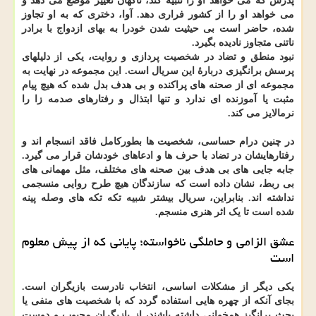
پدرش که می خواهد او را تنبیه کند، ناگهان تغییر موضع می دهد و
می خواهد او را از کشور فراری دهد. آوا، دختری که به او تجاوز
شده، حاضر است بی حیثیت شدن خودرا به بهای ازدواج با برادر
ناتنی متجاوز نادیده بگیرد.
نبود منطق و تضاد در شخصیت پردازی و روایت، یکی از دلیلهای
پرسش برانگیزی دربارهٔ این سریال است. این مجموعه در نهایت به
مجموعه ای از صحنه های پراکنده و بی هدف بدل شده که هیچ پیام
مثبت یا آموزنده ای ندارد و تنها ابتذال و رفتارهای صدمه زا را
نرمالایز می کند.
در چنین درام حساسی، شخصیت ها بطورکامل فاقد انسجام اند و
رفتارهایشان در تضاد با حرف ها و ادعاهای خودشان قرار می گیرد.
جابه جایی های بی هدف بین صحنه های مختلف، مثل مهمانی های
بی ربط، نشان داده است که سازندگان هیچ طرح روایی منسجمی
نداشته اند. بنابراین، سریال بیشتر شبیه تکه تکه های وصله پینه
شده است تا یک اثر هنری منسجم.
عشق الزامی و حاملگی ناخواسته؛ پایانی که از پیش معلوم
است
یکی دیگر از مشکلات اساسی، انتخاب نادرست بازیگران است.
بجای آنکه از چهره هایی استفاده گردد که با شخصیت های منفی یا
بحث برانگیز همخوانی داشته باشند، از بازیگران محبوب و دوست