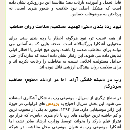
قابل تحمل و آموزنده بازتاب دهد؛ مقایسهٔ این دو رویکرد نشان داده
است که مشکل اصلی نبود خلاقیت و شعور هنری است، نه
پرداختن به موضوعات حساس.
نبود رده بندی سنی؛ تهدید مستقیم سلامت روان مخاطب
از همه عجیب تر، نبود هرگونه اخطار یا رده بندی سنی برای
محتوایی آشکارا بزرگسالانه است. صحنه هایی که به آسانی می
توانند برای مخاطب صدمه زا باشند، بدون هیچ فیلتر یا اخطار قبلی
نمایش داده می شوند. این رفتار نشان داده است که سازندگان حتی
حداقل مسئولیت اخلاقی نسبت به مخاطب را رعایت نکرده اند و
برای سلامت روان بینندگان ارزشی قائل نبوده اند.
رپ در شبکه خانگی آزاد، اما در ارشاد ممنوع؛ مخاطب
سردرگم
در سطح دیگری از سریال، موسیقی رپ به شکل آشکاری استفاده
می شود. این بخش سریال احتیاج به
پژوهش
های فراوانی در حوزهٔ
این ژانر موسیقایی دارد. سال ۱۳۹۴، مجوز به یکی از محبوب ترین
و کم حاشیه ترین خواننده های رپ با نام هنری «یاس»، که قرار بود
تیتراژ فیلم بارکد را بخواند، توسط وزارت ارشاد صادر نشد، اما
آشکارا موسیقی رپ به عنوان موسیقی محل مناقشه، در شبکه