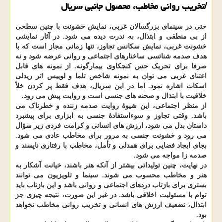
/
تخریب روانی مخاطب، محصول جانبی سریال
حتی در سینمای بزرگسالان غربی، نمایش خشونت با چنین سطحی
از بی منطقی و ابتذال، به ندرت دیده می شود. در آثار نمایشی
خشونت غربی، نمایش سکانس تجاوز، تنها زمانی مجاز است که با
هدف صدمه شناتسی ساختارهای اجتماعی و روانی عرضه شود و نه
صرفا برای تحریک حس کنجکاوی بیمارگونه. از نمونه های قابل
اعتنای غربی می توان به نمونه شاخص تلما و لوییس اثر ریدلی
اسکات اشاره نمود. اما در این سریال، هدف فقط پر کردن خلأ
خلاقیت با ابتذال و صحنه های جنسی است و روایت پیش می رود.
از منظر اجتماعی، این شیوهٔ روایت صدمه زننده و خطرناک می
باشد. وقتی تجاوز و سوءاستفادهٔ جنسی به ابزاری برای پیشبرد
داستان بدل می شود، ارزش های انسانی و کرامت فردی زیر سؤال
می رود و خشونت جنسی به مرور برای مخاطب عادی می شود.
بجای ایجاد فضایی برای همدلی و تأمل، مخاطب با رفتاری ناپسند و
صدمه زا مواجه می شود.
در نهایت، چنین تولیداتی بیشتر از آنکه هنر باشند، خیانت آشکار به
هنر و مخاطب محسوب می شوند. سینما و تلویزیون می توانند
بستری برای بازتاب دردهای اجتماعی و روانی باشد و این بازتاب باید
توام با مسئولیت اخلاقی باشد. در غیر این صورت، نتیجه چیزی جز
ابتذال، تضعیف ارزش های انسانی و تخریب روانی مخاطب نخواهد
بود.