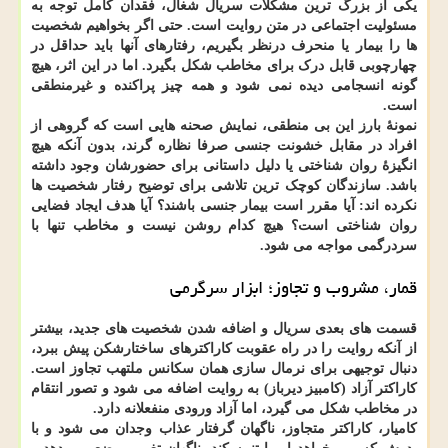
یکی از بزرگ ترین مشکلات سریال شغال، فقدان کامل توجه به
مسئولیت اجتماعی در متن روایت است. حتی اگر بخواهیم شخصیت
ها را بیمار یا منحرف درنظر بگیریم، رفتارهای آنها باید حداقل در
چهارچوبی قابل درک برای مخاطب شکل بگیرد. اما در این اثر، هیچ
گونه انسجامی دیده نمی شود و همه چیز پراکنده و غیرمنطقی
است.
نمونهٔ بارز این بی منطقی، نمایش صحنه هایی است که گروهی از
افراد در مقابل خشونت جنسی صرفا نظاره گرند، بدون آنکه هیچ
انگیزهٔ روان شناختی یا دلیل داستانی برای حضورشان وجود داشته
باشد. سازندگان کوچک ترین تلاشی برای توضیح رفتار شخصیت ها
نکرده اند: آیا مقرر است بیمار جنسی باشند؟ آیا هدف ایجاد فضایی
روان شناختی است؟ هیچ کدام روشن نیست و مخاطب تنها با
سردرگمی مواجه می شود.
قمار، مشروب و تجاوز؛ ابزار سرگرمی
قسمت های بعدی سریال و اضافه شدن شخصیت های جدید، بیشتر
از آنکه روایت را در راه عقوبت کاراکترهای ساختارشکن پیش ببرد،
دنبال توجیهی برای نرمال سازی همان سکانس ملتهب تجاوز است.
کاراکتر آزاد (کامبیز دیرباز) به روایت اضافه می شود و تصور انتقام
در مخاطب شکل می گیرد، اما آزاد ورودی منفعلانه دارد.
کامیار، کاراکتر متجاوز، ناگهان گرفتار عذاب وجدان می شود و با