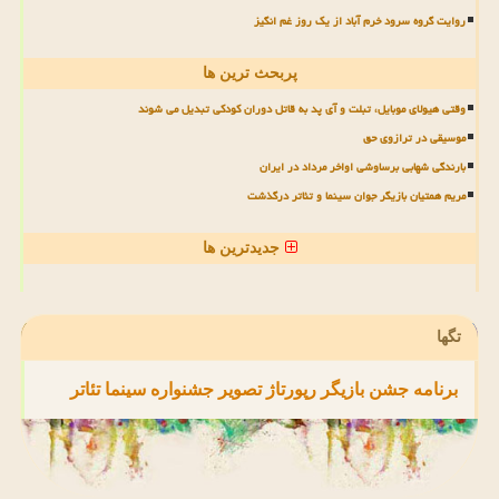
روایت گروه سرود خرم آباد از یک روز غم انگیز
پربحث ترین ها
وقتی هیولای موبایل، تبلت و آی پد به قاتل دوران کودکی تبدیل می شوند
موسیقی در ترازوی حق
بارندگی شهابی برساوشی اواخر مرداد در ایران
مریم همتیان بازیگر جوان سینما و تئاتر درگذشت
جدیدترین ها
تگها
برنامه
جشن
بازیگر
رپورتاژ
تصویر
جشنواره
سینما
تئاتر