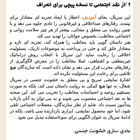
؟
/
از نقد اجتماعی تا نسخه پیچی برای انحراف
این سریال، بجای
آموزش
، اخطار یا ایجاد تجربه ای معنادار برای
بیننده، رفتارهای ضداخلاقی و غیرقانونی را عادی جلوه می دهد و با
چنین روایت بی منطق و مبتذلی، بیشتر از هر چیز سلامت روانی و
اجتماعی مخاطب، بخصوص جوانان، را تهدید می کند.
هنر داستان گویی باید مخاطب را همراه کند، تجربه ای تازه و
معنادار خلق کند و حتی در پرداخت به موضوعات تاریک، مسئولیت
اخلاقی را رعایت نماید. این سریال با انتخاب روش دراماتیک
غیرمنطقی و اشتباهی، عملا مخاطب را در معرض الگوگیری از
رفتارهای مخرب قرار می دهد و نشان داده است که سازندگان هیچ
تلاشی برای رعایت این مسئولیت نکرده اند.
اشارهٔ نمایشی صریح و بی منطق به خشونت جنسی در سریال
شغال، نه تنها هیچ کمکی به روایت داستان نمی کند، بلکه به صورت
مستقیم روحیه و احساسات مخاطب را تخریب می کند. این صحنه
ها نه نقد اجتماعی محسوب می شوند و نه می توان به آنان بازتاب
پندآموز نسبت داد. شاید از نظر سازندگان، معضلات اجتماعی تلقی
شود، اما خود محصول نمایشی، ابزاری بازدارنده نمی باشد، بلکه در
ادامهٔ سریال به عنوان الگویی برای سوءاستفاده تبدیل می شود.
عادی سازی خشونت جنسی