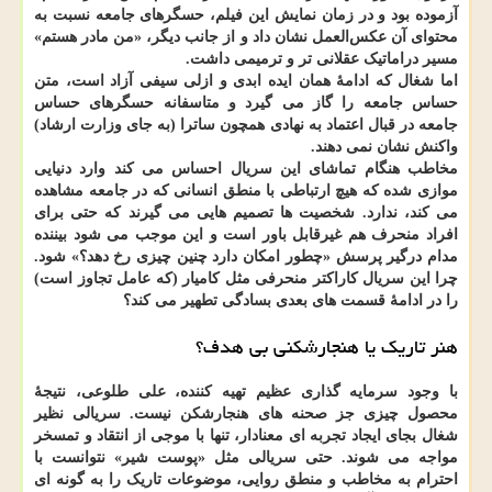
آزموده بود و در زمان نمایش این فیلم، حسگرهای جامعه نسبت به
محتوای آن عکس‌العمل نشان داد و از جانب دیگر، «من مادر هستم»
مسیر دراماتیک عقلانی تر و ترمیمی داشت.
اما شغال که ادامهٔ همان ایده ابدی و ازلی سیفی آزاد است، متن
حساس جامعه را گاز می گیرد و متاسفانه حسگرهای حساس
جامعه در قبال اعتماد به نهادی همچون ساترا (به جای وزارت ارشاد)
واکنش نشان نمی دهند.
مخاطب هنگام تماشای این سریال احساس می کند وارد دنیایی
موازی شده که هیچ ارتباطی با منطق انسانی که در جامعه مشاهده
می کند، ندارد. شخصیت ها تصمیم هایی می گیرند که حتی برای
افراد منحرف هم غیرقابل باور است و این موجب می شود بیننده
مدام درگیر پرسش «چطور امکان دارد چنین چیزی رخ دهد؟» شود.
چرا این سریال کاراکتر منحرفی مثل کامیار (که عامل تجاوز است)
را در ادامهٔ قسمت های بعدی بسادگی تطهیر می کند؟
هنر تاریک یا هنجارشکنی بی هدف؟
با وجود سرمایه گذاری عظیم تهیه کننده، علی طلوعی، نتیجهٔ
محصول چیزی جز صحنه های هنجارشکن نیست. سریالی نظیر
شغال بجای ایجاد تجربه ای معنادار، تنها با موجی از انتقاد و تمسخر
مواجه می شوند. حتی سریالی مثل «پوست شیر» نتوانست با
احترام به مخاطب و منطق روایی، موضوعات تاریک را به گونه ای