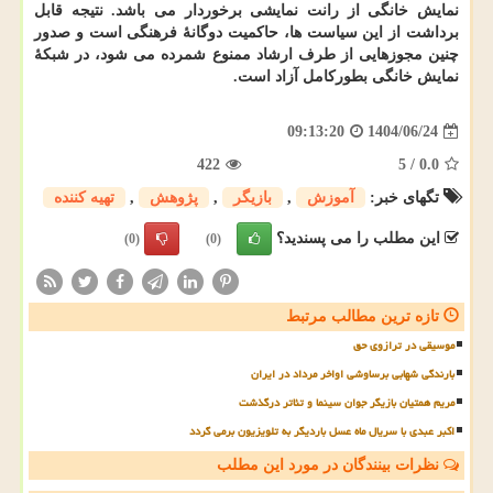
نمایش خانگی از رانت نمایشی برخوردار می باشد. نتیجه قابل
برداشت از این سیاست ها، حاکمیت دوگانهٔ فرهنگی است و صدور
چنین مجوزهایی از طرف ارشاد ممنوع شمرده می شود، در شبکهٔ
نمایش خانگی بطورکامل آزاد است.
1404/06/24
09:13:20
422
5
/
0.0
تگهای خبر:
آموزش
,
بازیگر
,
پژوهش
,
تهیه كننده
این مطلب را می پسندید؟
(0)
(0)
تازه ترین مطالب مرتبط
موسیقی در ترازوی حق
بارندگی شهابی برساوشی اواخر مرداد در ایران
مریم همتیان بازیگر جوان سینما و تئاتر درگذشت
اکبر عبدی با سریال ماه عسل باردیگر به تلویزیون برمی گردد
نظرات بینندگان در مورد این مطلب