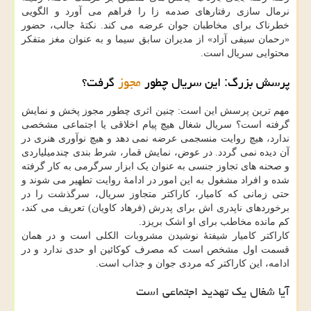
نرمال سازی رفتارهای صدمه زا را فراهم می آورد و الگویی
خطرناک برای مخاطبان جوان عرضه می کند. نکتهٔ جالب، حضور
«رحمان سیفی آزاد» از مدیران سابق سیما و به عنوان مغز متفکر
محتوایی سریال است.
پرسش بزرگ: این سریال چطور
مجوز
گرفت؟
مهم ترین پرسش این است: چنین اثری چطور مجوز پخش و نمایش
گرفته است؟ سریال شغال هیچ پیام اخلاقی یا اجتماعی مشخصی
ندارد، هیچ روایت منسجمی عرضه نمی دهد و هیچ نوآوری هنری در
آن دیده نمی گردد. در عوض، نمایش قمار، شرط بندی چندمیلیاردی
و صحنه های تجاوز جنسی به عنوان یک ابزار سرگرمی به کار گرفته
شده و افراد مشغول به این امور در ادامهٔ روایت تطهیر می شوند و
حتی زمانی که کامیار، کاراکتر متجاوز سریال، سرگذشت را در
برخوردهای ناپدری اش برای پدرش (فرهاد کاویان) تعریف می کند،
کم مانده مخاطب برای او اشک بریزد.
کاراکتر کامیار شیفتهٔ نوشیدن مشروبات الکلی است و در همان
قسمت اول مشخص است که مصرف کوکائین او حدی ندارد و در
ادامه، این کاراکتر که مردی جوان و جذاب است.
آیا شغال یک تهدید اجتماعی است