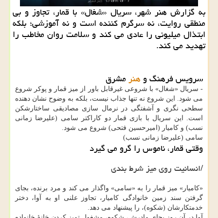
به گزارش هنر شهر، سریال «شغال» با قمار، تجاوز و بی
منطقی روایت، نه سرگرم کننده است و نه آموزشی؛ بلکه
ابتذال میلیونی را عادی می کند و سلامت روان مخاطب را
تهدید می کند.
سرویس فرهنگ و
هنر
مشرق
- سریال «شغال» با شروعی غیرقابل باور از میز قمار و پوکر شروع
می شود. این شروع نه تنها جذاب نیست، بلکه به وضوح نشان دهنده
سطحی نگری و آشفتگی در نرمال سازی مصادیقی ساختارشکن
است. این سریال با بازی قمار دو کاراکتر سامی (علیرضا زمانی
نسب) و کامیار (امیرحسین فتحی) شروع می شود.
سامی (علیرضا زمانی نسب)
وقتی قمار، ناموس را گرو می گیرد
/انسانیت روی میز شرط بندی
«کامیار» میز قمار را به «سامی» واگذار می کند و مرد برنده، بجای
گرفتن سند زمین خانوادگی کامیار، تجاوز علنی او به آوا، دختر
خدمتکارشان (شکوه)، را پیشنهاد می دهد.
آوا در آن روز بجای مادرش، شکوه، مشغول تمیز کردن خانهٔ خانواده