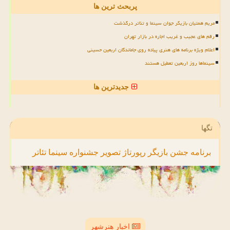
پربحث ترین ها
مریم همتیان بازیگر جوان سینما و تئاتر درگذشت
رقم های عجیب و غریب اجاره در بازار تهران
اعلام ویژه برنامه های هنری پیاده روی جاماندگان اربعین حسینی
سینماها روز اربعین تعطیل هستند
جدیدترین ها
تگها
برنامه
جشن
بازیگر
رپورتاژ
تصویر
جشنواره
سینما
تئاتر
اخبار هنرشهر