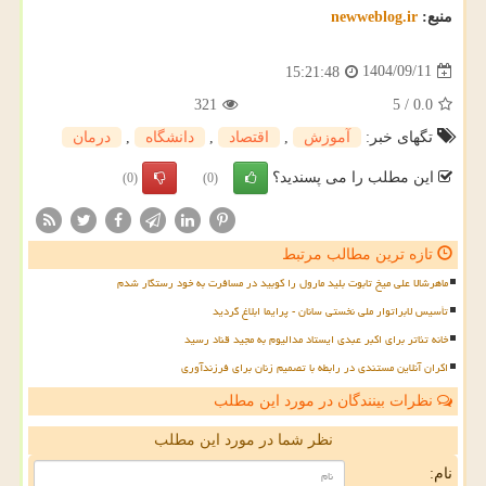
منبع:
newweblog.ir
1404/09/11
15:21:48
321
5
/
0.0
تگهای خبر:
آموزش
,
اقتصاد
,
دانشگاه
,
درمان
این مطلب را می پسندید؟
(0)
(0)
تازه ترین مطالب مرتبط
ماهرشالا علی میخ تابوت بلید مارول را کوبید در مسافرت به خود رستگار شدم
تأسیس لابراتوار ملی نخستی سانان - پرایما ابلاغ گردید
خانه تئاتر برای اکبر عبدی ایستاد مدالیوم به مجید قناد رسید
اکران آنلاین مستندی در رابطه با تصمیم زنان برای فرزندآوری
نظرات بینندگان در مورد این مطلب
نظر شما در مورد این مطلب
نام: