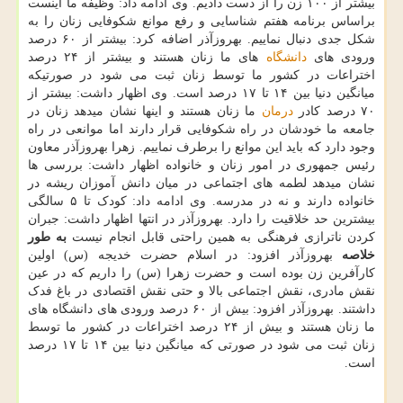
بیشتر از ۱۰۰ زن را از دست دادیم. وی ادامه داد: وظیفه ما اینست
براساس برنامه هفتم شناسایی و رفع موانع شکوفایی زنان را به
شکل جدی دنبال نماییم. بهروزآذر اضافه کرد: بیشتر از ۶۰ درصد
ورودی های
دانشگاه
های ما زنان هستند و بیشتر از ۲۴ درصد
اختراعات در کشور ما توسط زنان ثبت می شود در صورتیکه
میانگین دنیا بین ۱۴ تا ۱۷ درصد است. وی اظهار داشت: بیشتر از
۷۰ درصد کادر
درمان
ما زنان هستند و اینها نشان میدهد زنان در
جامعه ما خودشان در راه شکوفایی قرار دارند اما موانعی در راه
وجود دارد که باید این موانع را برطرف نماییم. زهرا بهروزآذر معاون
رئیس جمهوری در امور زنان و خانواده اظهار داشت: بررسی ها
نشان میدهد لطمه های اجتماعی در میان دانش آموزان ریشه در
خانواده دارند و نه در مدرسه. وی ادامه داد: کودک تا ۵ سالگی
بیشترین حد خلاقیت را دارد. بهروزآذر در انتها اظهار داشت: جبران
کردن ناترازی فرهنگی به همین راحتی قابل انجام نیست
به طور
خلاصه
بهروزآذر افزود: در اسلام حضرت خدیجه (س) اولین
کارآفرین زن بوده است و حضرت زهرا (س) را داریم که در عین
نقش مادری، نقش اجتماعی بالا و حتی نقش اقتصادی در باغ فدک
داشتند. بهروزآذر افزود: بیش از ۶۰ درصد ورودی های دانشگاه های
ما زنان هستند و بیش از ۲۴ درصد اختراعات در کشور ما توسط
زنان ثبت می شود در صورتی که میانگین دنیا بین ۱۴ تا ۱۷ درصد
است.