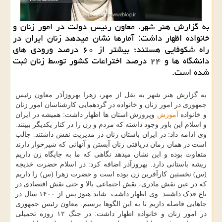
به گزارش هنر شهر، معاون رئیس دولت در امور زنان و
خانواده اظهار داشت: آمارها نشان میدهد زنان ایران در
راه شکوفایی هستند؛ بیشتر از ۶۰ درصد ورودی های
دانشگاه ها و ۲۴ درصد اختراعات کشور توسط زنان ثبت
شده است.
به گزارش هنر شهر به نقل از مهر، زهرا بهروزآذر معاون رئیس
جمهوری در امور زنان و خانواده در گردهمایی کارشناسان امور زنان
و خانواده
آموزش
وپرورش استان ها اظهار داشت: همیشه در ایران
و اسلام این باور وجود داشته که مردم و زن را در کنار یکدیگر ببینند.
وی ادامه داد: در ایران باستان زنان در مدیریت نقش داشتند. جالب
است در همان زمان دریافتی زنان آبستن و آنهائی که شیرخوار دارند
متفاوت بوده و این نشان میدهد نگاهی که ما به جایگاه زن داریم
ریشه باستانی دارد. بهروزآذر اضافه کرد: در اسلام حضرت خدیجه
(س) نخستین کارآفرین زن بوده است و حضرت زهرا (س) را داریم
که در عین نقش مادری، نقش اجتماعی بالا و حتی نقش اقتصادی در
باغ فدک داشتند. وی اظهار داشت: شاید هنوز پس از ۱۴۰۰ سال در
جاهایی فاصله داریم تا به این الگوها برسیم. معاون رئیس جمهوری
در امور زنان و خانواده اظهار داشت: در جنگ ۱۲ روزه تحمیلی