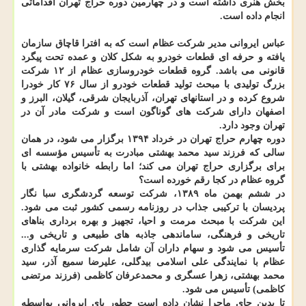
بخش هنری داشته است و در چهارمین دوره حراج تهران اقداماتی
انجام داده است.
عباس ایروانی مدیر شرکت عظام است که به افترا قاچاق سازمان
یافته و حرفه ای قطعات خودرو به شکل کلان و عمده تحت پیگرد
قانونی می باشد. گروه قطعات خودروسازی عظام از ۱۲ شرکت
بزرگ تولیدی با مبحث تولید قطعات خودرو از سال ۷۶ کار خودرا
شروع کرده و در استانهای تهران، آذربایجان شرقی، گیلان، البرز و
اصفهان دارای شرکت های گوناگون است و شرکت مادر آن در
تهران وجود دارد.
دوره چهارم حراج تهران در خرداد ۱۳۹۴ برگزار می شود، در همان
سالی که فرزند سید محمد بهشتی مبادرت به تأسیس مؤسسه ای
برای برگزاری حراج تهران می کند؛ اما رابطه خانواده بهشتی با
گروه عظام در کجا رقم خورده است؟
در ششم بهمن ماه ۱۳۸۹، شرکت توسعه گردشگری سبا نگار
پردیسان با ترکیبی جذاب در روزنامه رسمی کشور ثبت می شود.
این شرکت با مبحث مرمت و احیا، تجهیز و بهره برداری بناهای
تاریخی و فرهنگی، ساماندهی جاذبه های طبیعی و تاریخی و...
تأسیس می شود و سهام داران آن شامل شرکت سرمایه گذاری
عظام با نمایندگی علی اسلامی بیدگلی، علیرضا سمیع آذر، سید
محمد بهشتی، زهرا عسگری و محمدعرفان کاظمی (فرزند مرتضی
کاظمی) تأسیس می شود.
تا بدین جای ماجرا نشان داده است چطور پای ایروانی بواسطه