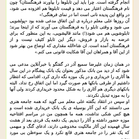
انجام گرفته است. چرا باید این تابلوها را بیاورند فرهنگستان؟ چون
نام فرهنگستان اعتبار می دهد و قیمت تابلوها هم افزوده می شود،
در واقع این پدیده نانی است اما در نمای فرهنگی!»
آن روزها علی معلم درباره ی این اتفاق مدعی شده بود «پولشویی
می شود و وقتی تابلو را به فرهنگستان می آورند که از اینجا ببرند؛
تابلوشویی هم می شود(!) مانند قالیشویی، به این منظور که برای
عرضه به بازار و فروش، دیگر این تابلو کثیف نیست و از
فرهنگستان آمده است. ان شاءالله مقداری که اوضاع من بهتر شود
از این آقا و همراهان این آقا شکایت قانونی می کنم.»
در همان زمان علیرضا سمیع آذر در گفتگو با خبرآنلاین مدعی می
شود که از دید من بانک مذکور بعنوان یک بانک پیشگام در این سال
ها آثاری را خریداری و در یک موزه نگه داری کرد، اقدامی که انتظار
داشتیم از طرفی بانکها هم صورت گیرد اما این اتفاق رخ نداد، البته
بانکهای دیگری هم آثاری را به شکل محدود خریداری کردند ولی آنها
را به موزه تبدیل نکردند.
او سپس در انتقاد بگفته علی معلم می گوید که همه جامعه هنری
می دانستند که این آثار بوسیله ی یک بانک خریداری شده است و
هیچ کس شکی نداشت، همه ما همچون من در مراسم افتتاحیه
موزه حضور داشته و آثار را دیدیم. یک دفعه یک فردی بعد از هشت
سال فهمیده این آثار مالکیت مخدوشی دارند، ادعای گنگ و مبهمی
که یک نفر را در جامعه هنری قانع نکرد و یک سوءظن بی مورد
بود.»