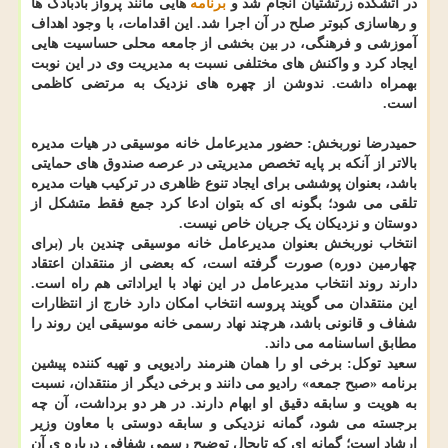
در آتشکده زرتشتیان انجام شد و
برنامه
هایی مانند پرواز بادبادک ها
و رهاسازی کبوتر صلح در آن اجرا شد. این اقدامات، با وجود اهداف
آموزشی و فرهنگی، در بین بخشی از جامعه محلی حساسیت هایی
ایجاد کرد و واکنش های مختلفی نسبت به مدیریت وی در این نوبت
بهمراه داشت. ندوشن از چهره های نزدیک به مرتضی کاظمی
است.
حمیدرضا نوربخش: حضور مدیرعامل خانه موسیقی در هیات مدیره
بالاتر از آنکه بر پایه تخصص مدیریتی در عرصه صندوق های حمایتی
باشد، بعنوان پوششی برای ایجاد تنوع ظاهری در ترکیب هیات مدیره
تلقی می شود؛ بگونه ای که بتوان ادعا کرد جمع فقط متشکل از
دوستان و نزدیکان یک جریان خاص نیست.
انتخاب نوربخش بعنوان مدیرعامل خانه موسیقی چندین بار (برای
چهارمین دوره) صورت گرفته است، که بعضی از منتقدان اعتقاد
دارند روند انتخاب مدیرعامل در این نهاد با ایراداتی هم راه است.
این منتقدان می گویند پروسه انتخاب امکان دارد خارج از انتظارات
شفاف و قانونی باشد، هرچند نهاد رسمی خانه موسیقی این روند را
مطابق اساسنامه می داند.
سعید توکل: برخی او را همان هنرمند رادیویی و تهیه کننده پیشین
برنامه «صبح جمعه» رادیو می دانند و برخی دیگر از منتقدان، نسبت
به هویت و سابقه دقیق او ابهام دارند. در هر دو برداشت، آن چه
برجسته می شود، گمانه نزدیکی و سابقه دوستی با معاون وزیر
ارشاد است؛ گمانه ای که تابحال توضیح رسمی شفافی درباره ی آن