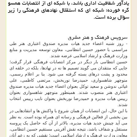
یادآور شفافیت اداری باشد، با شبکه ای از انتصابات همسو
گره خورده؛ شبکه ای که استقلال نهادهای فرهنگی را زیر
سؤال برده است.
سرویس فرهنگ و هنر مشرق
- روز شنبه اعضاء جدید هیات مدیره صندوق اعتباری هنر طی
مراسمی با حضور حسین انتظامی، معاون توسعه مدیریت و منابع
وزارت فرهنگ و ارشاد اسلامی عرضه شدند.
حسین انتظامی بار دیگر در مرکز انتصابات فرهنگی قرار گرفت؛
جایی که منتقدان می گویند تصمیم ها نه در نهادها، بلکه در حلقه ای
محدود و پشت درهای بسته گرفته می شود. بنا بر اعلام رسمی،
منوچهر شاهسواری، حمیدرضا نوربخش، مرتضی کاظمی، علی
غیاثی ندوشن و سعید توکل بعنوان اعضاء جدید هیات مدیره صندوق
اعتباری هنر منصوب شدند. همینطور منوچهر شاهسواری بعنوان
رییس هیات مدیره و حمیدرضا نوربخش بعنوان نایب رییس انتخاب
شدند.
با این حال، این انتصابات از همان شروع با واکنش ها و انتقادهایی در
بین بخشی از فعالین فرهنگی و رسانه ای همراه بوده است. به نظر
می آید چینش جدید هیات مدیره، بالاتر از آن که حاصل یک پروسه
مستقل و شفاف باشد، نتیجه نقش آفرینی مستقیم حسین انتظامی،
معاون وزارت فرهنگ و ارشاد اسلامی است؛ نقشی که به زعم آنان