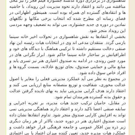
شاهسواری در برگزاری دوره گذشته جشنواره فیلم فجر را نیز محل
مناقشه می دانند و اعتقاد دارند نحوه مدیریت این رویداد، با حاشیه
ها و انتقادهای گسترده ای همراه بوده است. همینطور اظهاراتی در
فضای رسانه ای مطرح شده که انتخاب برخی مکانها و نگاههای
نمادین در دوره ی جدید جشنواره، می تواند به تضعیف وجهه مردمی
این رویداد منجر شود.
بخشی از انتقادها به نقش شاهسواری در تحولات اخیر خانه سینما
بازمی گردد. منتقدان مدعی اند وی در انتخابات هیات رئیسه این نهاد
صنفی دخالت مستقیم داشته تا ترکیبی هماهنگ با دیدگاه های خود و
اطرافیانش بر ساختار خانه سینما حاکم شود. ابراز نگرانی های در
مورد چنین روندی، در ادامه به صندوق اعتباری هنر نیز تسری یابد و
منابع مالی و حمایتی صندوق، بجای توزیع عادلانه، بسمت گروه ها و
افراد خاص سوق داده شود.
در مجموع به نظر می آید عملکرد مدیریتی فعلی را مغایر با اصول
عدالت محوری، شفافیت و توزیع منصفانه منابع ارزیابی می کنند و
اعتقاد دارند هدف گرایی مدیریتی نباید به بهای نادیده گرفتن عدالت
و حقوق بدنه گسترده هنرمندان تمام شود.
در مقابل، حامیان ترکیب جدید هیات مدیره، بر تجربه اجرایی و
سابقه صنفی اعضا تاکید دارند و اعتقاد دارند هماهنگی مدیریتی نمی
تواند به افزایش کارایی صندوق منجر شود. تداوم انتقادها نشان داده
است صندوق اعتباری هنر در دوره جدید، بالاتر از هر زمان دیگری
زیر ذره بین افکار عمومی و جامعه فرهنگی قرار خواهد داشت و
عملکرد هیات مدیره جدید، تعیین کننده میزان اعتماد یا بی اعتمادی