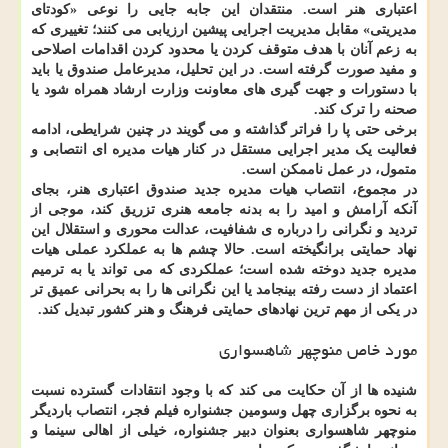
اعتباری هنر است. منتقدان این جابه جایی را نوعی «کودتای
مدیریتی» مقابل مدیریت اجرایی پیشین ارزیابی می کنند؛ تغییری که
به زعم آنان با هدف متوقف کردن یا محدود کردن اقدامات اصلاحی
و مفید صورت گرفته است. در این تحلیل، مدیرعامل صندوق یا باید
با دستورات و جهت گیری های معاونت وزارت ارشاد همراه شود یا
صحنه را ترک کند.
برخی حتی پا را فراتر گذاشته و می گویند در چنین شرایطی، ادامه
فعالیت یک مدیر اجرایی مستقل در کنار هیات مدیره ای انتصابی و
متمول، در عمل ناممکن است.
در مجموع، انتصاب هیات مدیره جدید صندوق اعتباری هنر، بجای
آنکه آرامش و امید را به بدنه جامعه هنری تزریق کند، موجی از
تردید و نگرانی را درباره ی شفافیت، عدالت محوری و استقلال این
نهاد حمایتی برانگیخته است. حالا چشم ها به عملکرد عملی هیات
مدیره جدید دوخته شده است؛ عملکردی که می تواند یا به ترمیم
اعتماد از دست رفته بینجامد یا این نگرانی ها را به بحرانی عمیق تر
در یکی از مهم ترین نهادهای حمایتی فرهنگ و هنر کشور تبدیل کند.
مورد خاص منوچهر شاهسواری
شنیده ها از آن حکایت می کند که با وجود انتقادات گسترده نسبت
به نحوه برگزاری چهل وسومین جشنواره فیلم فجر، انتصاب باردیگر
منوچهر شاهسواری بعنوان دبیر جشنواره، خیلی از اهالی سینما و