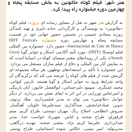
هنر شهر: فیلم کوتاه ملاتونین به بخش مسابقه پنجاه و
چهارمین دوره جشنواره راه پیدا کرد.
به گزارش
هنر
شهر به نقل از مشاور رسانه ای
پروژه
، فیلم کوتاه
«ملاتونین» به نویسندگی و کارگردانی حنانه دلیری و تهیه کنندگی
روزبه سجادی حسینی در نخستین حضور جهانی خود در قسمت
مسابقه پنجاه و چهارمین دوره
جشنواره
«HIFF Festival
Internacional de Cine de Huesca» حضور دارد. جشنواره بین المللی
فیلم اوئسکا (HIFF)، مورد تأیید آکادمی اسکار و جوایز گویا (Goya
Awards)، یکی از رویدادهای معتبر سینمای کوتاه در اسپانیا است که
به نمایش آثار بین المللی و دفاع از فیلم سازان مستقل می پردازد.
این جشنواره با تأکید بر استعدادهای نوظهور، هر ساله مجموعه ای
گزینش شده از فیلم های کوتاه را عرضه می کند که برگزیدگان آن
واجد شرایط ورود به جوایز اسکار و گویا هستند. نازنین کیوانی،
محمد عسگری، سپینود دلبرحساس، ابوالفضل خانپور، ایان یاربیگی
و امیرعباس نورزایی در این اثر به ایفای نقش می پردازند. از دیگر
عوامل «ملاتونین» می توان به مدیر فیلمبرداری: میلاد پرتوی،
تدوین: عمادخدابخش، صداگذاری: سیدعلیرضا علویان، آهنگساز:
سروش انتظامی، اصلاح رنگ: مهران دوستی، طراح گریم: میثم
قرقوزلو، طراح صحنه و لباس: شهرزاد خواست خدا، مدیر
صدابرداری: علیرضا کریم نژاد، منشی صحنه: مهدیه درگاهی،
مدیرتولید: امیر یمینی، عکاس: سوده اسماعیلی، طراح پوستر: