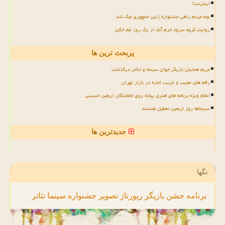
اینترنت!
بچه مردم راهی جشنواره زلین جمهوری چک شد
روایت گروه سرود خرم آباد از یک روز غم انگیز
پربحث ترین ها
مریم همتیان بازیگر جوان سینما و تئاتر درگذشت
رقم های عجیب و غریب اجاره در بازار تهران
اعلام ویژه برنامه های هنری پیاده روی جاماندگان اربعین حسینی
سینماها روز اربعین تعطیل هستند
جدیدترین ها
تگها
برنامه
جشن
بازیگر
رپورتاژ
تصویر
جشنواره
سینما
تئاتر