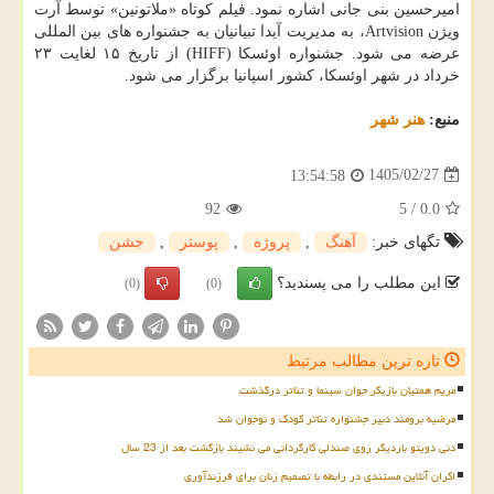
امیرحسین بنی جانی اشاره نمود. فیلم کوتاه «ملاتونین» توسط آرت
ویژن Artvision، به مدیریت آیدا تبیانیان به جشنواره های بین المللی
عرضه می شود. جشنواره اوئسکا (HIFF) از تاریخ ۱۵ لغایت ۲۳
خرداد در شهر اوئسکا، کشور اسپانیا برگزار می شود.
منبع:
هنر شهر
1405/02/27
13:54:58
92
5
/
0.0
تگهای خبر:
آهنگ
,
پروژه
,
پوستر
,
جشن
این مطلب را می پسندید؟
(0)
(0)
تازه ترین مطالب مرتبط
مریم همتیان بازیگر جوان سینما و تئاتر درگذشت
مرضیه برومند دبیر جشنواره تئاتر کودک و نوجوان شد
دنی دویتو باردیگر روی صندلی کارگردانی می نشیند بازگشت بعد از 23 سال
اکران آنلاین مستندی در رابطه با تصمیم زنان برای فرزندآوری