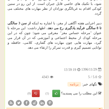
شود، با تكنیك های خاصی قابل جبران است. از این رو در سنین
كودكی اقدام به غربالگری نوزادان از نظر مهارت های مختلف می
گردد.
دبیر اجرایی هفته آگاهی از مغز، با اشاره به اینكه
از سن 3 سالگی
تا 8 سالگی فرآیند یادگیری رخ می دهد
، اظهار داشت: این مرحله با
عنوان "مرحله حساس مغز" معرفی می شود؛ چون كه در این
مرحله كودك از محیط اجتماعی و آموزشی كه در آن قرار می
گیرد، مهارت هایی چون مهارت های گفتاری، كلامی، حافظه و
توانایی تصمیم گیری و قدرت تمركز را ارتقاء می دهد.
1396/11/29
13:59:19
4343
5
/
5.0
تگهای خبر:
برنامه
این مطلب را می پسندید؟
(0)
(1)