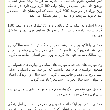
دبیر انجمن علوم شناختی با اشاره به فرآیند رشد مغز انسان،
توضیح داد: مغز انسان در زمان تولد، 400 گرم وزن دارد، در حالیكه
وزن نوزاد در بدو تولید 3000 گرم است كه این نشان داده است در
ابتدای تولد یك پنجم وزن بدن را مغز تشكیل می دهد.
وی با اشاره به اینكه در فرد بالغ با وزن 75 كیلوگرم، وزن مغز 1500
گرم است، ادامه داد: در بالغین مغز یك پنجاهم وزن بدن را تشكیل
می دهد.
جغتایی با تاكید بر اینكه رشد مغز از هنگام تولد تا سه سالگی رخ
می دهد، تصریح كرد: تا سن 3 سالگی مغز بیشترین رشد را دارد و
از 3 سالگی به بعد تنها 150 گرم به وزن مغز انسان اضافه می گردد.
وی مهارت های شناختی، مهارت های بینایی و مهارت های شنوایی را
همچون توانمندی های مغز دانست كه در سه سال ابتدایی زندگی
انسان رخ می دهد و خاطرنشان كرد: از سه سال اول زندگی انسان
با عنوان "سه سال بحرانی رشد مغز" یاد می گردد.
به قول وی، تشخیص رنگ ها، عمق دید و مهارت های شنوایی در سه
سال اول زندگی فرد رخ می دهد.
جغتایی با تاكید بر اینكه انعطاف پذیری مغز در سه سال اول زندگی
بسیار زیاد است، خاطرنشان كرد: از این رو اگر مغز دچار نقصی