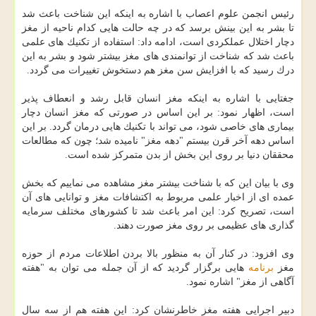
رئیس انجمن علوم اعصاب با اشاره به اینكه این شناخت باعث شد
تا بشر به این بینش برسد كه در چه حالت هایی كدام ناحیه از مغز
دچار اختلال عملكردی است، ادامه داد: استفاده از تكنیك های علمی
باعث شد كه شناخت از توانمندی های مغز بیشتر شود و بشر به این
درك رسید كه با افزایش سن مغز هم دستخوش تغییرات می گردد.
جغتایی با اشاره به اینكه مغز انسان قابل رشد و انعطاف پذیر
است، اظهار نمود: بر این اساس در صورتی كه مغز انسان دچار
بیماری های خاصی شود، می تواند با تكنیك هایی درمان گردد. بر این
اساس دهه آخر قرن بیستم "دهه مغز" نامیده شد؛ چون كه مطالعات
محققان دنیا بر روی این بخش از بدن متمركز شده است.
وی با بیان این كه با شناخت بیشتر مغز مشاهده می نماییم كه بخش
عمده ای از اخبار علمی مربوط به اكتشافات مغز و توانایی های آن
است، تصریح كرد: این امر باعث شد تا كشورهای مختلف سرمایه
گذاری های عظیمی بر روی مغز صورت دهند.
وی افزود: در كنار آن به منظور بالا بردن اطلاعات مردم از حوزه
مغز
برنامه
هایی برگزار گردید كه از آن جمله می توان به "هفته
آگاهی از مغز" اشاره نمود.
دبیر اجرایی هفته مغز خاطرنشان كرد: این هفته هم از سه سال