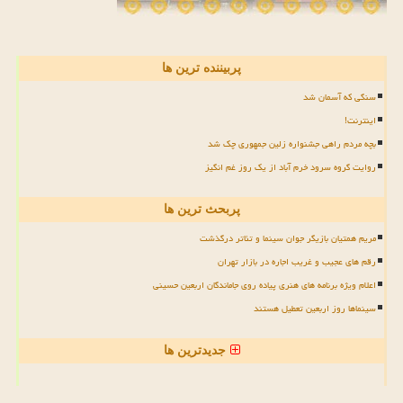
پربیننده ترین ها
سنگی که آسمان شد
اینترنت!
بچه مردم راهی جشنواره زلین جمهوری چک شد
روایت گروه سرود خرم آباد از یک روز غم انگیز
پربحث ترین ها
مریم همتیان بازیگر جوان سینما و تئاتر درگذشت
رقم های عجیب و غریب اجاره در بازار تهران
اعلام ویژه برنامه های هنری پیاده روی جاماندگان اربعین حسینی
سینماها روز اربعین تعطیل هستند
جدیدترین ها