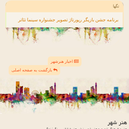
تگها
برنامه
جشن
بازیگر
رپورتاژ
تصویر
جشنواره
سینما
تئاتر
اخبار هنرشهر
بازگشت به صفحه اصلی
هنر شهر
هنر و فرهنگ شهری - هنر شهر، نبض هنر خیابانی ، رنگ زندگی