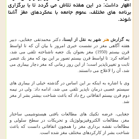
اظهار داشت: در این هفته تلاش می گردد تا با برگزاری
برنامه های مختلف، عموم جامعه با عمكردهای مغز آشنا
شوند.
به گزارش
هنر
شهر به نقل از ایسنا،
دكتر محمدتقی جغتایی، دبیر
هفته آگاهی مغز در نشست خبری امروز با بیان آن كه تا اواسط
قرن بیستم (1950) مغز بعنوان یك جعبه ناشناخته تلقی می شد،
اضافه كرد: تا اواسط قرن بیستم تصور بر این بود كه مغز یك عنصر
ثابت و تغییرناپذیر است؛ از این روز زمانی كه مغز دچار بیماری می
شد، آن را لاعلاج می دانستند.
وی با اشاره به اینكه بر این اساس در گذشته خیلی از بیماری های
سیستم عصبی درمان ناپذیر تلقی می شد، ادامه داد: ولی در نیمه
دوم قرن بیستم اتفاقاتی رخ داد كه باعث شناخت بیشتر بشر از مغز
شد.
جغتایی، عرضه تكنیك های مطالعات بافتی هیستوشیمی ساختار
مغز، مطالعات الكتروفیزیولوژیك و تحریكات در سطح سلولی و
مطالعات نقشه برداری مغز را همچون اتفاقاتی دانست كه باعث
شناخت بشر از كاركردهای مختلف مغز شده است.