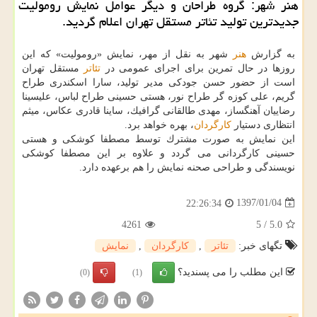
هنر شهر: گروه طراحان و دیگر عوامل نمایش رومولیت
جدیدترین تولید تئاتر مستقل تهران اعلام گردید.
به گزارش
هنر
شهر به نقل از مهر، نمایش «رومولیت» كه این
روزها در حال تمرین برای اجرای عمومی در
تئاتر
مستقل تهران
است از حضور حسن جودكی مدیر تولید، سارا اسكندری طراح
گریم، علی كوزه گر طراح نور، هستی حسینی طراح لباس، علیسینا
رضاییان آهنگساز، مهدی طالقانی گرافیك، ساینا قادری عكاس، میثم
انتظاری دستیار
كارگردان
، بهره خواهد برد.
این نمایش به صورت مشترك توسط مصطفا كوشكی و هستی
حسینی كارگردانی می گردد و علاوه بر این مصطفا كوشكی
نویسندگی و طراحی صحنه نمایش را هم برعهده دارد.
1397/01/04
22:26:34
4261
5
/
5.0
تگهای خبر:
تئاتر
,
كارگردان
,
نمایش
این مطلب را می پسندید؟
(0)
(1)