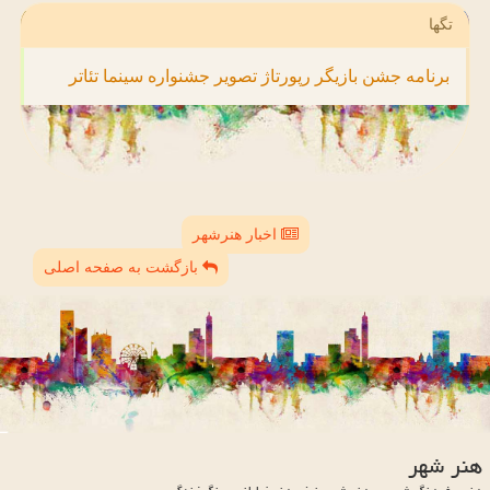
تگها
برنامه
جشن
بازیگر
رپورتاژ
تصویر
جشنواره
سینما
تئاتر
اخبار هنرشهر
بازگشت به صفحه اصلی
هنر شهر