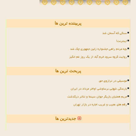
پربیننده ترین ها
سنگی که آسمان شد
اینترنت!
بچه مردم راهی جشنواره زلین جمهوری چک شد
روایت گروه سرود خرم آباد از یک روز غم انگیز
پربحث ترین ها
موسیقی در ترازوی حق
بارندگی شهابی برساوشی اواخر مرداد در ایران
مریم همتیان بازیگر جوان سینما و تئاتر درگذشت
رقم های عجیب و غریب اجاره در بازار تهران
جدیدترین ها