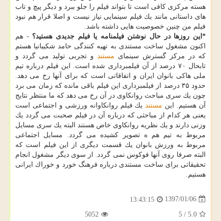
هسته مركزی كافی است تا بتواند فیلم را جلو ببرد و دیگر پیچ و تاب
های داستانی مانند یك فیلم سینمایی نیاز نیست و اصلا قرار هم نبود
فیلم من چنین خصوصیت هایی داشته باشد.
*این روزها در حال نوشتن فیلمنامه یا فیلم جدیدی هستید؟
- هم
اكنون مشغول ساخت مستندی به تهیه كنندگی حامد شكیبانیا هستم
كه در مركز گسترش سینمای
مستند
و تجربی تولید می گردد و
تابحال ۷۰ درصد از آن فیلمبرداری شده است. این فیلم درباره تیم
ملی هاكی بانوان ایران و اتفاقاتی است كه برای آنها رخ می دهد.
حدود ۳۵ درصد از فیلمبرداری این فیلم باقی مانده كه زمان می برد
چون یك سری مباحث روانكاوی در آن رخ می دهد كه ما منتظر نتایج
آن هستیم. این
مستند
یك فیلم روانكاوانه ورزشی و اجتماعی است
یعنی هر كدام از مباحثی كه درباره آن در فیلم صحبت می گردد یك
وزنی دارند و یك نظریه روانكاوی خاص هستند البته یك سری مسایل
مربوط به تیم هم ه تصویر كشیده می گردد. مسایل اجتماعی
مربوط به ورزش بانوان یك قسمت دیگری از این فیلم است كه
البته صرفا روی آنها فوكوس نمی گردد. از سوی دیگر مشغول انجام
تحقیقاتی برای ساخت مستندی درباره فرهنگ خورد و خوراك ایرانی
هستیم.
1397/01/06
13:43:15
5052
5
/
5.0