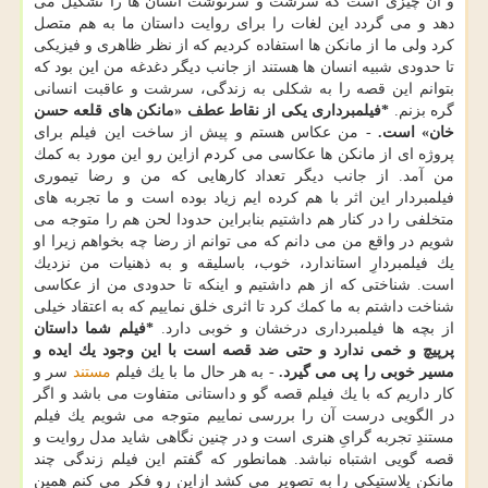
و آن چیزی است كه سرشت و سرنوشت انسان ها را تشكیل می
دهد و می گردد این لغات را برای روایت داستان ما به هم متصل
كرد ولی ما از مانكن ها استفاده كردیم كه از نظر ظاهری و فیزیكی
تا حدودی شبیه انسان ها هستند از جانب دیگر دغدغه من این بود كه
بتوانم این قصه را به شكلی به زندگی، سرشت و عاقبت انسانی
گره بزنم.
*فیلمبرداری یكی از نقاط عطف «مانكن های قلعه حسن
خان» است.
- من عكاس هستم و پیش از ساخت این فیلم برای
پروژه ای از مانكن ها عكاسی می كردم ازاین رو این مورد به كمك
من آمد. از جانب دیگر تعداد كارهایی كه من و رضا تیموری
فیلمبردار این اثر با هم كرده ایم زیاد بوده است و ما تجربه های
متخلفی را در كنار هم داشتیم بنابراین حدودا لحن هم را متوجه می
شویم در واقع من می دانم كه می توانم از رضا چه بخواهم زیرا او
یك فیلمبردارِ استاندارد، خوب، باسلیقه و به ذهنیات من نزدیك
است. شناختی كه از هم داشتیم و اینكه تا حدودی من از عكاسی
شناخت داشتم به ما كمك كرد تا اثری خلق نماییم كه به اعتقاد خیلی
از بچه ها فیلمبرداری درخشان و خوبی دارد.
*فیلم شما داستان
پرپیچ و خمی ندارد و حتی ضد قصه است با این وجود یك ایده و
مسیر خوبی را پی می گیرد.
- به هر حال ما با یك فیلم
مستند
سر و
كار داریم كه با یك فیلم قصه گو و داستانی متفاوت می باشد و اگر
در الگویی درست آن را بررسی نماییم متوجه می شویم یك فیلم
مستندِ تجربه گرایِ هنری است و در چنین نگاهی شاید مدل روایت و
قصه گویی اشتباه نباشد. همانطور كه گفتم این فیلم زندگی چند
مانكن پلاستیكی را به تصویر می كشد ازاین رو فكر می كنم همین