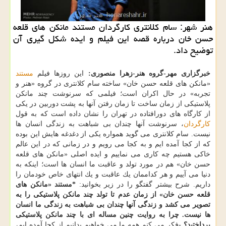
هنر شهر: سام كلانتری كارگردان مستند مانكن های قلعه
حسن خان درباره قصه این فیلم و ایده شكل گیری آن
توضیح داد.
خبرگزاری مهر-گروه هنر-زهرا منصوری:
این روزها فیلم
مستند
«مانكن های قلعه حسن خان» ساخته سام كلانتری در گروه «هنر و
تجربه» در حال اكران است؛ فیلمی كه سرنوشت چند مانكن
پلاستیكی از زمان ساخت تا زمان رفتن آنها به پشت دوربین در یكی
از كارگاه های دورافتاده در تهران را نشان داده است كه به قول
كارگردان
، سرنوشت آنها چندان بی شباهت به زندگی انسان ها
نیست. سام كلانتری می گوید همواره یكی از دغدغه هایش این بوده
كه از كجا آمده ایم و به كجا می رویم و در زمانی كه در این عالم
خاكی هستیم چه كاری می نماییم و ایده اصلی «مانكن های قلعه
حسن خان» هم در مورد تولد و عاقبت ما انسان ها است؛ اینكه به
دنیا می آییم و هر كداممان یك عاقبت و یك انتهای خاص خودمان را
داریم. شرح بیشتر گفتگو را در زیر بخوانید:
*مستند «مانكن های
قلعه حسن خان» از زمان عدم تا تولد چند مانكن پلاستیكی را به
تصویر می كشد و زندگی آنها چندان بی شباهت به زندگی ما انسان
ها نیست. چرا به روایت چنین مساله ای با چند مانكن پلاستیكی
پرداختید؟
-فكر می كنم همه ما می خواهیم بدانیم از كجا آمده ایم،