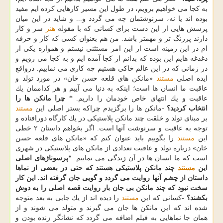
به كجا می خواهیم برویم، در طول این مسیر كارهایی كرده ایم مفید
بوده اند یا نه، سرنوشتمان چه می گردد و... و شاید در این میان
پرسش هایی از این دست برای كسانی كه با مقوله
هنر
سر و كار
دارند پررنگ تر و مهمتر باشد. من هم بعنوان كسی كه كار و حرفه
ام در این زمینه است از این امر مستثنی نیستم و همواره یكی از
دغدغه هایم این بوده كه بدانم از كجا آمده ایم و به كجا می رویم و
در زمانی كه در این عالم خاكی هستیم چه كاری می نماییم. درواقع
ایده اصلی
مستند
«مانكن های قلعه حسن خان» در مورد تولد و
عاقبت ما انسان ها است؛ اینكه به دنیا می آییم و هر كداممان یك
عاقبت و یك انتهای خاص خودمان را داریم.
* چرا مانكن ها را
انتخاب كردید؟
-مانكن ها را برگزیدم چراكه بستر اصلی این
مستند
بر مبنای تولد و خلقت چند مانكن پلاستیكی در یك كارگاه دورافتاده و
توجه به عاقبت و سرنوشت آنها است. اگر بخواهم داستان ۲ خطی
این
مستند
را بگوییم باید عنوان كنم كه «مانكن های قلعه حسن
خان» درباره تولد و عاقبت تعدادی از مانكن های پلاستیكی در شهری
است كه ما انسان ها در آن زندگی می نماییم.
*پرسوناژهای اصلی
این
مستند
چند مانكن پلاستیكی هستند كه حتی در بعضی از نماها
داستان از چشم آنها روایت می گردد و گویی جان گرفته اند. این كار
سخت نبود كه چند مانكن بی جان بار روایت قصه اصلی را به دوش
بكشند؟
-كسانی كه این
مستند
را دیده اند از یك جایی به بعد متوجه
شده اند كه این مانكن ها جان می گیرند و متولد می شوند و از
همان جا نماهایی به فیلم اضافه می گردد كه نشانگر زنده بودن و