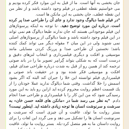
جان بخشی به آنها است. ما از قبل به این موارد فكر كرده بودیم و
می خواستیم نقطه عطفی در فیلم وجود داشته باشد و از نظر من
این نقطه عطف، جان بخشی به این مانكن ها است.
*در فیلم شما دیالوگ وجود ندارد و جای آن را طراحی صدا پر كرده
است. درباره این مورد توضیح دهید.
-با توجه به اینكه پرسوناژهای
این فیلم موجوداتی هستند كه جان ندارند طبعا دیالوگ هم نمی تواند
در این فیلم وجود داشته باشد و شما دیالوگی از پرسوناژهای اصلی
نمی شنوید ولی در این میان ۲ مقوله دیگر می تواند كمك كننده
باشد؛ نخستین آن طراحی صدا و پررنگ كردن مسایلی مانند
موسیقی و افكت و دیگری فیلمبرداری و انتخاب لنزهای دقیق و
درست است كه به شكلی بتواند گِرامِر تصویر ما را در باند صوتی
ترجمه كند از همین رو از قبل به شدت درباره طراحی صدای فیلم،
افكت و موسیقی فكر شده بود و در حقیقت باند صوتی و
فیلمبرداری فیلم توانسته این خلا را جبران كند البته كه اگر بشود
اسمش را خلا گذاشت. وقتی شما دیالوگ ندارید عملا خودتان را از
یك قسمت اعظم روایت محروم كرده اید ازاین رو باید به این مورد
رسیدگی شود كه من این كار را با فیلمبرداری و طراحی صدا انجام
دادم.
*به نظر می رسد شما در «مانكن های قلعه حسن خان» به
سرشت و سرنوشت انسان ها توجه زیادی داشته اید. اینطور نیست؟
بستر روایت ما تولد، عاقبت و آن چیزی است كه سرشت و
سرنوشت انسان ها را تشكیل می دهد و می گردد این لغات را برای
روایت داستان ما به هم متصل كرد-بله. بستر روایت ما تولد، عاقبت