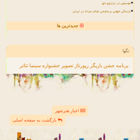
موسیقی در ترازوی حق
بارندگی شهابی برساوشی اواخر مرداد در ایران
جدیدترین ها
تگها
برنامه
جشن
بازیگر
رپورتاژ
تصویر
جشنواره
سینما
تئاتر
اخبار هنرشهر
بازگشت به صفحه اصلی