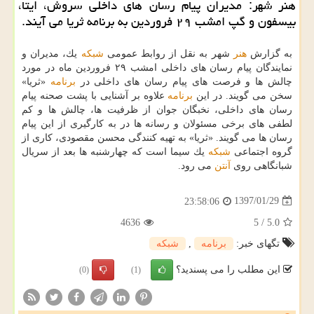
هنر شهر: مدیران پیام رسان های داخلی سروش، ایتا،
بیسفون و گپ امشب ۲۹ فروردین به برنامه ثریا می آیند.
به گزارش
هنر
شهر به نقل از روابط عمومی
شبكه
یك، مدیران و
نمایندگان پیام رسان های داخلی امشب ۲۹ فروردین ماه در مورد
چالش ها و فرصت های پیام رسان های داخلی در
برنامه
«ثریا»
سخن می گویند. در این
برنامه
علاوه بر آشنایی با پشت صحنه پیام
رسان های داخلی، نخبگان جوان از ظرفیت ها، چالش ها و كم
لطفی های برخی مسئولان و رسانه ها در به كارگیری از این پیام
رسان ها می گویند. «ثریا» به تهیه كنندگی محسن مقصودی، كاری از
گروه اجتماعی
شبكه
یك سیما است كه چهارشنبه ها بعد از سریال
شبانگاهی روی
آنتن
می رود.
1397/01/29
23:58:06
4636
5
/
5.0
تگهای خبر:
برنامه
,
شبكه
این مطلب را می پسندید؟
(0)
(1)