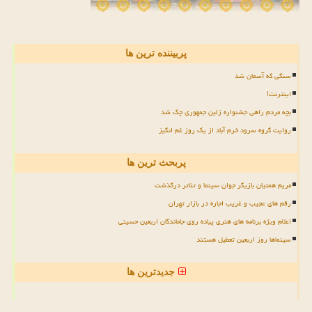
پربیننده ترین ها
سنگی که آسمان شد
اینترنت!
بچه مردم راهی جشنواره زلین جمهوری چک شد
روایت گروه سرود خرم آباد از یک روز غم انگیز
پربحث ترین ها
مریم همتیان بازیگر جوان سینما و تئاتر درگذشت
رقم های عجیب و غریب اجاره در بازار تهران
اعلام ویژه برنامه های هنری پیاده روی جاماندگان اربعین حسینی
سینماها روز اربعین تعطیل هستند
جدیدترین ها