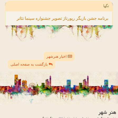
تگها
برنامه
جشن
بازیگر
رپورتاژ
تصویر
جشنواره
سینما
تئاتر
اخبار هنرشهر
بازگشت به صفحه اصلی
هنر شهر