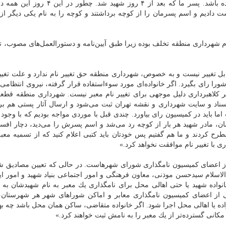
تردید كردیم كه مبادا این موارد كلاهبرداری و سوءاستفاده باشد. پسر ما كه بعد از ۴ روز ش
 دادیم و اسم پسرمان را از كوچه برداشتند و كوچه را به نام یكی دیگر از
دام شهرداری منطقه تخلف بوده زیرا طبق آیین‌نامه و دستورالعمل‌های مصوب، تغ
بل تغییر نیست و به خصوص، شهرداری منطقه حق تغییر نام ندارد و علت تغییر 
را رای بگیرد. اگر خانواده‌ای مورد سوءاستفاده قرار گرفته، نیروی انتظام
 كلاهبرداری دلیل موجهی برای تغییر نام معبر نیست. شهرداری منطقه قطعا 
ناد و سایت شهرداری و نقشه تهران ثبت می‌شود و ارسال آثار پستی هم ب
اما باید در كمیسیون رای بیاورد. چندی قبل با موردی مواجه بودیم كه با وجود
ان، مادر شهید هر بار از كوچه رد می‌شد و اسم پسرش را می‌دید، دچار افس
ح كردند و ما هم گفتیم پس خودتان باید كتبی اعلام كنید كه از تسمیه معبر 
 با تغییر نام موافقت نخواهد كرد.»
ی از اعضای كمیسیون نامگذاری شورای شهرهاست. در حالی كه تعیین مصادیق ش
اسلام سیدحسن موذنی، معاون فرهنگی و امور اجتماعی بنیاد شهید و امور ایث
انواده شهید یا حتی اهالی محل برای نامگذاری یك معبر به نام شهیدشان به م
 از اعضای كمیسیون نامگذاری معابر و اماكن شوراهای شهر هر شهرستان، 
نواده یا اهالی محل اجرا شود. اگر خانواده متقاضی، ساكن همان محل باشد چه ب
مكانی گسترده‌تر از یك معبر را به نامش ثبت خواهند كرد.»