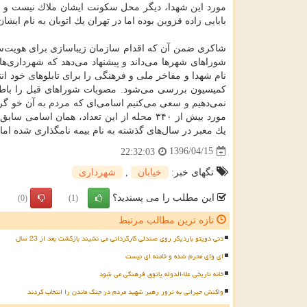
مورد این شهدا، دیگر محل سكونت ایشان ملاك نیست و یك
بابایی ‌زاده قزوین بوده اما در تهران یك اتوبان به نام ای
شاكری ضمن آن كه اقدام سازمان زیباسازی برای هویت‌سا
شوراهای شهرها می‌داند و پیشنهاد می‌دهد كه شهرداری‌ها
نام شهدا و مفاخر ملی و فرهنگی را برای تابلوهای خود انت
كمیسیون بررسی می‌شود. مصوبات شوراهای قبل را باطل ن
مورد بیش از ۳۴۰ محله از این تعداد، همان
یك معبر در سال‌های گذشته به نام بیمه نامگذاری شده اما 
1396/04/15
22:32:03
تگهای خبر:
خیابان
,
شهرداری
این مطلب را می پسندید؟
(0)
(1)
تازه ترین مطالب مرتبط
دنی دویتو باردیگر روی صندلی کارگردانی می نشیند بازگشت بعد از 23 سال
ای وای محرم شده و خامنه ای نیست
خانه تاریخی علاءالدوله پاتوق فرهنگی می شود
واکنش حیرانی به ترور رهبر شهید مردم در جنگ ماندن را انتخاب کردند