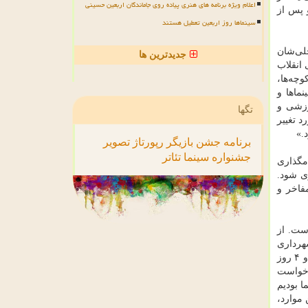
اعلام ویژه برنامه های هنری پیاده روی جاماندگان اربعین حسینی
 پس از
سینماها روز اربعین تعطیل هستند
لی‌شان
جدیدترین ها
 ماده ۲ آیین‌نامه شورای عالی انقلاب
وچه‌ها،
ماها و
ورزشی و
تگها
د تغییر
.»
برنامه
جشن
بازیگر
رپورتاژ
تصویر
جشنواره
سینما
تئاتر
امگذاری
ی شود.
فاخر و
است. از
هرداری
منطقه درخواست تغییر نام كوچه را كردند. خانواده این شهید كه فرزندشان، یك هفته پیش از امضای قطعنامه ۵۹۸ به منطقه اعزام شد و ۴ روز
رخواست
ا بودیم
 موارد،