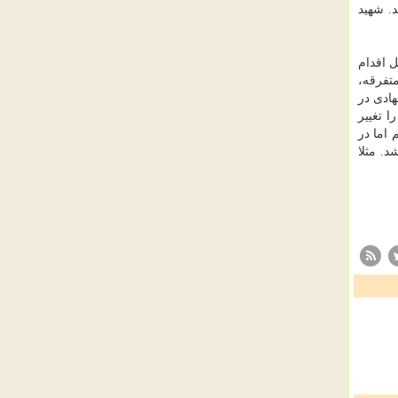
. شهید
 اقدام
تفرقه،
هادی در
 تغییر
 را در دستور كار داریم اما در
د. مثلا