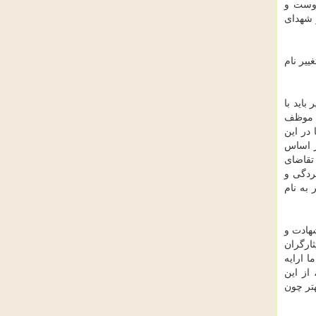
هید شد. چطور در این ۴ روز این همه دوست و
 شهدای
ییر نام
باید با
ی موظف
در این
ر اساس
 تقاضای
ردگی و
به نام
هادت و
ارگران
ا ارایه
از این
هتر چون