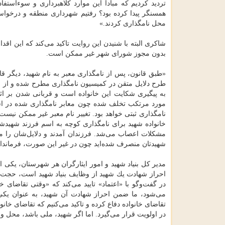
همسنگر پیدا كرده بود؟ رفتیم شهرداری منطقه و درخواست
محل نامگذاری كردند.»
شاكری البته با شنیدن این روایت تاكید می‌كند كه این اق
بدون مجوز شورای شهر غیر ممكن است.
«طبق قانون، پس از نامگذاری معبر به نام شهید، دیگر قا
طرح دلایل متقن در كمیسیون نامگذاری مطرح شده و از شو
به پیگیری شكایت این خانواده است و قربانی شدن بر اثر
مورد مرتكب تخلف شده چون معابر نامگذاری شده در اس
نامگذاری ثبتی خواهد بود. تغییر نام معبر غیر ممكن نیست 
خانواده شهید برای نامگذاری كوچه به اسم فرزند شهیدش
مشكلات اعصاب می‌شد. فرزندان آمدند و دلایل‌شان را مطر
شهیدتان منصرف شده‌اید چون در غیر این صورت، فرمانداری
مدیر كل بنیاد شهید و امور ایثارگران هر شهرستان، یك
احراز شهادت یك شهید از وظایف بنیاد شهید است، حجت‌ال
در گفت‌وگو با «اعتماد» تایید می‌كند كه «وقتی تقاضای خ
می‌شود، ما ضمن احراز شهادت آن شهید، به عنوان یكی
تقاضای خانواده دفاع كرده و تاكید می‌كنیم كه تقاضای خا
در اولویت قرار می‌گیرد. اما اگر شهید، ملی باشد، محل و 