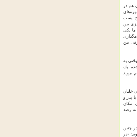
ی هم در
ره‌های
ح نیست
زی بین
ما یكی
مگذاری
رقی بین
وقتی به
یك مادر شهید در این كوچه ساكن است كه پسرش سال ۶۳ شهید شده. یك
م بروید
ن خلبان
ا پدر و
ن امكان
نه رصد
ر چنین
ید: «در