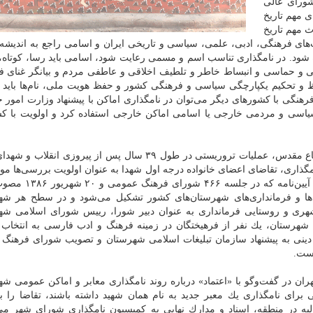
مومی كه ۱۷ آذر ۱۳۷۵ و در جلسه ۳۸۷ شورای عالی
ی مهم تاریخ
ث مهم تاریخ
های فرهنگی، ادبی، علمی، سیاسی و تاریخی ایران و اسامی راجع به اندیشه،
یده شود. در نامگذاری تناسب اسم و مسمی رعایت شود، اسامی باید رسا، كوتاه
لی و حماسی و انبساط خاطر و تلطیف اخلاقی و عاطفی مردم و بیانگر غنای ف
ظ و تحكیم یكپارچگی سیاسی و فرهنگی كشور و حفظ هویت ملی، نام‌ها باید 
رهنگی با كشورهای دیگر می‌توان در نامگذاری اماكن با پیشنهاد وزارت امور 
اسی و مردمی خارجی یا اسامی اماكن خارجی استفاده كرد و اولویت با ك
نامگذاری معابر و اماكن به نام شهدای انقلاب، ۸ سال دفاع مقدس، عملیات تروریستی در طول ۳۹ سال پس از پیروز
نامگذاری، تقاضای اعضای خانواده درجه اول شهدا به عنوان اولویت بررسی‌ها مو
قرار می‌گیرد. بر اساس آخرین بازنگری دستورالعمل این آیی
‌ها و فرمانداری‌های شهرستان‌های كشور تشكیل می‌شود و در سطح هر شه
شهری و روستایی فرمانداری به عنوان دبیر شورا، رییس شورای اسلامی شه
هرستان، یك نفر از فرهیختگان در زمینه فرهنگ و ادب فارسی به انتخاب
ینی به پیشنهاد سازمان تبلیغات اسلامی شهرستان و تصویب شورای فرهنگ
است.
در گفت‌وگو با «اعتماد» درباره روند نامگذاری معابر و اماكن عمومی شهر 
ی برای نامگذاری یك معبر جدید به نام همان شهید داشته باشند، تقاضا را به
ه در منطقه، اسناد و مدارك نهایی به كمیسیون نامگذاری شورای شهر می‌آ