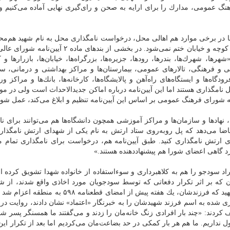
گ عمومی، مدارك را برای ارایه به صحن و رای‌گیری نهایی آماده می‌كنیم و
ما در برخی موارد هم اهالی محل، درخواست نامگذاری محل به نام شهید هم‌مح
را در قالب استشهاد ارایه می‌دهند اما نامگذاری‌ها فقط به كوچه و خیابان ختم نمی‌شود. در بخشی از بندهای
ا، شهرك‌ها، بندرها، رودها، جزیره‌ها، بزرگراه‌ها، خیابان‌ها، بازرارها و ك
 فرهنگی، تالارهای عمومی، بیمارستان‌ها و مراكز بهداشتی و درمانی، سین
فرودگاه‌ها و ایستگاه‌های راه‌آهن و پالایشگاه‌ها، كارخانه‌ها، بانك‌ها و مراكز 
 نامگذاری هستند اما این آیین‌نامه درباره اماكن جدیدالاحداث است ولی در مور
شورای فرهنگ عمومی بر اساس این آیین‌نامه تنظیم و ابلاغ می‌كند، عمل شود
، نهادها و سازمان‌ها و مراكز آموزشی همچون دانشگاه‌ها هم می‌توانند برای ن
تقاضا می‌دهد كه پل روبه‌روی ستاد ارتش به نام یكی از شهدای ارتش نامگذار
ی ارتش نامگذاری كنید. طبق آیین‌نامه هم، درخواست برای نامگذاری تمام م
 گاهی اعضای شورا هم پیشنهاد‌دهنده هستند.»
فراد سودجو را هم به كلاهبرداری و سوءاستفاده از خانواده شهدا تشویق كرده 
 كه بر اثر تكرار دفعاتی كه توسط سودجویان مورد اخاذی واقع شدند، از ش
ی شده به اسم فرزند شهیدشان را به خبرنگار «اعتماد» نشان دادند، روایت د
ردند: «چند بار افرادی زنگ خانه‌مان را زدند و می‌گفتند ما همسنگر پسر شم
 نداریم. ما هم هر بار كمكی در حد بضاعت‌مان می‌كردیم اما بعد از تكرار این