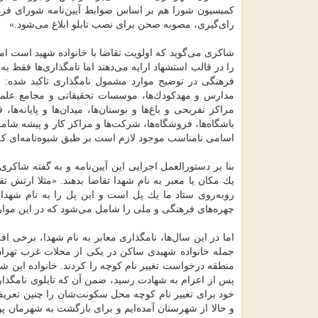
كمیسیون شورا هم بر اساس ضوابط آیین‌نامه شورای فرهن
رای‌گیری، مصوبه صحن برای نصب تابلو ابلاغ می‌شود.»
شاكری می‌گوید كه اولویت تقاضا با خانواده شهید است ا
فرهنگی در توضیح موارد مشمول نامگذاری تاكید شده: «شهر‌ه
مدارس و مهدكودك‌ها، موسسات تحقیقاتی و مجامع علمی و
مراكز تفریحی و باغ‌ها و بوستان‌ها، میدان‌ها و پایانه‌ها، 
باشگاه‌ها، فروشگاه‌ها، شركت‌ها و مراكز كار و پیشه شامل
اسامی نامناسب موجود لازم است بر طبق شیوه‌نامه‌ای كه 
بنا بر دستورالعمل اجرایی این آیین‌نامه و به گفته شاكری
یك مكان یا معبر به نام شهدا تقاضا بدهند. «مثلا ارتش 
روبه‌روی ستاد ما یك پل است و این پل را به نام شهدا
چهره‌های فرهنگی و ملی را شامل می‌شود كه در این موارد
اما در این سال‌ها، نامگذاری معابر به نام شهدا، برخی ا
جمله خانواده شهیدی ساكن در یكی از محلات غرب تهران
پس از اعزام به شهادت رسید، ضمن آن كه تابلوی نامگذار
خود برای تغییر نام كوچه محل سكونت‌شان را چنین تعریف ك
و حالا از شهرستان آمده‌ایم و برای بازگشت به شهرمان پول