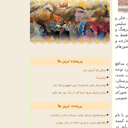
 فكر و
، سلیس
رهنگ و
فقط به
خارجه و
شورهای
پربیننده ترین ها
ی انقلاب و شهدای مدافع
رد توجه
سنگی که آسمان شد
ن‌نامه كه در جلسه ۴۶۶ شورای فرهنگ عمومی و ۲۰ شهریور ۱۳۸۶ مصوب شده،
اینترنت!
رستان،
بچه مردم راهی جشنواره زلین جمهوری چک شد
رستان،
روایت گروه سرود خرم آباد از یک روز غم انگیز
 شورای
 عمومی
پربحث ترین ها
مریم همتیان بازیگر جوان سینما و تئاتر درگذشت
با نام
 كمیته
رقم های عجیب و غریب اجاره در بازار تهران
ید. در