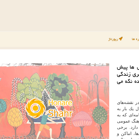
ه ها
رپورتاژ
ل ها پیش
ری زندگی
ده نگه می
شده در نقشه‌های
 یك‌ بار به
مه‌ای كه به
هنگ عمومی
دارد. برخی
، خیابان‌ها، اماكن و