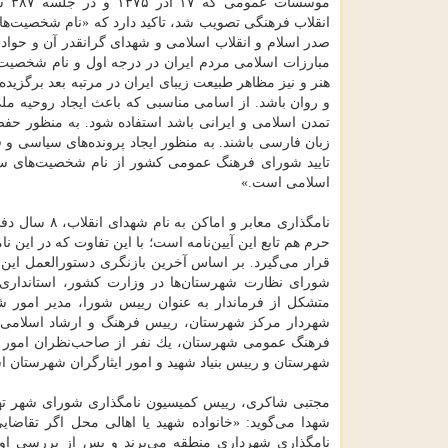
موسسات ع
انقلاب فرهنگی تصویب شد، تاكید دارد كه «نام شخصیت‌ها
صدر اسلام و انقلاب اسلامی و شهدای گرانقدر آن و حواد
مبارزات اسلامی مردم ایران در درجه اول و نام شخصیت‌
هنر و نیز مظاهر طبیعت زیبای ایران در مرتبه بعد برگز
و روان باشد. از اسامی مناسبی كه باعث ایجاد روحیه م
تمدن اسلامی و ایرانی باشد استفاده شود. به منظور حف
زبان فارسی باشند. به منظور ایجاد پرونده‌های سیاسی و ف
تایید شورای فرهنگ عمومی كشور از نام شخصیت‌های سی
اسلامی است.»
حرم هم تابع این آیین‌نامه است؛ با این تفاوت كه در این 
شورای نظارت شهرستان‌ها در وزارت كشور، استانداری
متشكل از فرماندار به عنوان رییس شورا، مدیر امور 
شهردار مركز شهرستان، رییس فرهنگ و ارشاد اسلامی ش
فرهنگ عمومی شهرستان، یك نفر از صاحب‌نظران امور د
شهرستان و رییس بنیاد شهید و امور ایثارگران شهرستان 
مجتبی شاكری، رییس كمیسیون نامگذاری شورای شهر تهران 
شهدا می‌گوید: «خانواده شهید یا اهالی محل اگر تقاضای
نامگذاری شهرداری منطقه می‌برند و پس از بررسی اولی