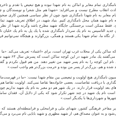
نامگذاری تمام معابر و اماكن به نام شهدا نبوده و هیچ تبعیض یا تقدم و تاخر
ادث انقلاب مطرح نیست و می‌افزاید: «شهدا هم مثل شعرا و نویسندگان و چه
ام معابر به نام شهدا نامگذاری شود چون از نظر سیاسی همچنین كاری صحی
نام شهید همان محل نامگذاری كنیم. بنیاد شهید، در اطلاق تعریف شهید تمای
ود. فقط ممكن است برجستگی جایگاه شهید مطرح باشد وگرنه شهدا از نظر 
 جدید التاسیس به نام یك سردار نامگذاری شده یا یك پل به نام یك خلبان نا
از نگاه ما، تمام شهدا یكی هستند و همگی، بزرگوارند و هیچگاه نمی‌توانیم ف
ی كه ساكن یكی از محلات غرب تهران است، برای «اعتماد» تعریف می‌كند: «ما 
این كوچه آمدیم، این كوچه اسم شهید نداشت. همسایه‌ها می‌گفتند 
 نام این كوچه را به نام پسر شهید من تغییر دهند. من هم قبول نكردم و گفت
 شده و هم، بزرگ‌تر از پسر من بوده و حرمت بزرگ‌تر هم واجب است.»
یسیون نامگذاری هیچ اولویت و تبعیضی بین مقام شهدا نیست: «ما در فهرست‌ما
ری با دریافت تقاضاست. بعضی خانواده‌ها تقاضا نمی‌كنند. اولویت تقاضا هم ب
ی بعد اولویت قرار دارند. در یك شهر هم دو معبر به نام یك شهید نداریم چو
 است نام یك شهید در چند شهر تكرار شود كه یكی از دلایل آن، فقدان ساما
هرها و شهرداری‌ها با یكدیگر است.»
یر مفاخر فرهنگی كشور، شهدای ملی و فرامحلی و فرامنطقه‌ای هستند كه د
ود و به عنوان مصداق هم، از شهید مطهری و شهید بابایی نام می‌برد و می‌گو