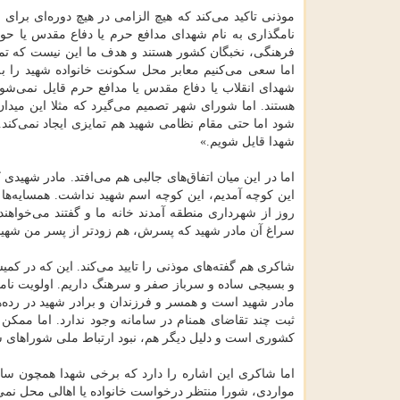
موذنی تاكید می‌كند كه هیچ الزامی در هیچ دوره‌ای برای 
نامگذاری به نام شهدای مدافع حرم یا دفاع مقدس یا حو
فرهنگی، نخبگان كشور هستند و هدف ما این نیست كه تم
اما سعی می‌كنیم معابر محل سكونت خانواده شهید را به 
شهدای انقلاب یا دفاع مقدس یا مدافع حرم قایل نمی‌ش
هستند. اما شورای شهر تصمیم می‌گیرد كه مثلا این میدان
شود اما حتی مقام نظامی شهید هم تمایزی ایجاد نمی‌كند. 
شهدا قایل شویم.»
اما در این میان اتفاق‌های جالبی هم می‌افتد. مادر شهید
روز از شهرداری منطقه آمدند خانه ما و گفتند می‌خواهند
سراغ آن مادر شهید كه پسرش، هم زودتر از پسر من شهید
شاكری هم گفته‌های موذنی را تایید می‌كند. این كه در كم
و بسیجی ساده و سرباز صفر و سرهنگ داریم. اولویت نامگذا
مادر شهید است و همسر و فرزندان و برادر شهید در رده‌ها
ثبت چند تقاضای همنام در سامانه وجود ندارد. اما ممكن
كشوری است و دلیل دیگر هم، نبود ارتباط ملی شوراهای ش
اما شاكری این اشاره را دارد كه برخی شهدا همچون سا
مواردی، شورا منتظر درخواست خانواده یا اهالی محل نمی‌ش