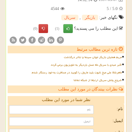
4544
5
/
5.0
تگهای خبر:
بازیگر
,
سریال
این مطلب را می پسندید؟
(0)
(1)
تازه ترین مطالب مرتبط
مریم همتیان بازیگر جوان سینما و تئاتر درگذشت
اکبر عبدی با سریال ماه عسل باردیگر به تلویزیون برمی گردد
ماهرشالا علی میخ تابوت بلید مارول را کوبید در مسافرت به خود رستگار شدم
شروع پخش سریال ارتباط از شبکه تماشا
نظرات بینندگان در مورد این مطلب
نظر شما در مورد این مطلب
نام:
ایمیل: