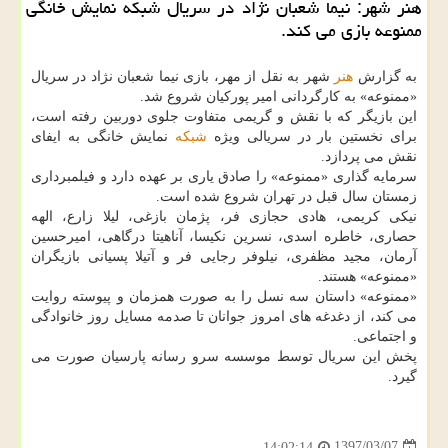
هنر شهر: نیما شعبان نژاد در سریال شبكه نمایش خانگی
ممنوعه بازی می كند.
به گزارش
هنر
شهر به نقل از مهر، بازی نیما شعبان نژاد در سریال
«ممنوعه» به كارگردانی امیر پوركیان شروع شد.
این بازیگر كه با نقش و گریمی متفاوت جلوی دوربین رفته است،
برای نخستین بار در سریالی ویژه
شبكه
نمایش خانگی به ایفای
نقش می پردازد.
سرمایه گذاری «ممنوعه» را صادق یاری بر عهده دارد و فیلمبرداری
زمستان سال قبل در تهران شروع شده است.
نیكی كریمی، هادی حجازی فر، پژمان بازغی، لیلا زارع، الهه
حصاری، خاطره اسدی، نسرین نكیسا، آناهیتا درگاهی، امیرحسین
آرمان، مجید مظفری، نیلوفر رجایی فر و آتیلا پسیانی بازیگران
«ممنوعه» هستند.
«ممنوعه» داستان سه نسل را به صورت همزمان و پیوسته روایت
می كند، از دغدغه های امروز جوانان تا صدمه مسایل روز خانوادگی
و اجتماعی.
پخش این سریال توسط موسسه سرو رسانه پارسیان صورت می
گیرد.
1397/03/07
14:02:14