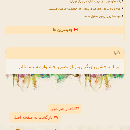
رقم های عجیب و غریب اجاره در بازار تهران
اعلام ویژه برنامه های هنری پیاده روی جاماندگان اربعین حسینی
سینماها روز اربعین تعطیل هستند
جدیدترین ها
تگها
برنامه
جشن
بازیگر
رپورتاژ
تصویر
جشنواره
سینما
تئاتر
اخبار هنرشهر
بازگشت به صفحه اصلی