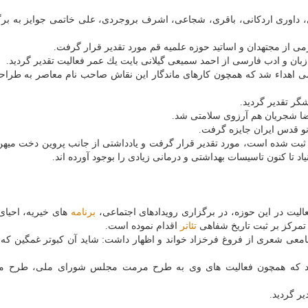
اوری اردكانی، باقری، شجاعی، اشرف بروجردی، علی خاتمی جوایز به برگ
 از مجتهدان و اساتید حوزه علمیه قم مورد تقدیر قرار گرفت.
ان و ادب فارسی از احمد سمیعی گیلانی بایت یك عمر فعالیت تقدیر گردید.
 اهداء شد كه همچون كارهای ماندگار این نقاش صاحب نام معاصر به طراح
ر تقدیر گردید.
ضا شجریان هم آرزوی سلامتی شد.
نو قدس ایران جایزه گرفت.
ه ثبت شده است، مورد تقدیر قرار گرفت و یادداشتی از جانب پروین دخت میه
 تا كنون تاسیسات بهداشتی و درمانی زیادی را بوجود آورده اند.
الیت در این حوزه، در برگزاری رویدادهای اجتماعی،
برنامه
های خیریه، احیای
تمركز بر ثبت تاریخ شفاهی
تئاتر
اقدام نموده است.
عی شعری از فروغ فرخزاد خواند و اظهار داشت: شاید آن كبوتر غمگین كه 
شد كه همچون فعالیت های وی به طرح مرمت مجلس شورای ملی، طرح م
ر گردید.