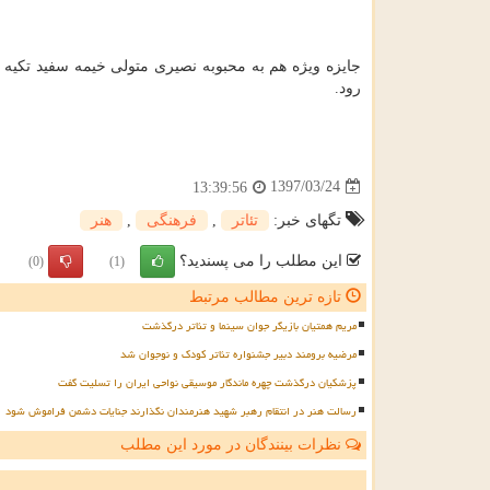
رود.
1397/03/24
13:39:56
تگهای خبر:
تئاتر
,
فرهنگی
,
هنر
این مطلب را می پسندید؟
(0)
(1)
تازه ترین مطالب مرتبط
مریم همتیان بازیگر جوان سینما و تئاتر درگذشت
مرضیه برومند دبیر جشنواره تئاتر کودک و نوجوان شد
پزشکیان درگذشت چهره ماندگار موسیقی نواحی ایران را تسلیت گفت
رسالت هنر در انتقام رهبر شهید هنرمندان نگذارند جنایات دشمن فراموش شود
نظرات بینندگان در مورد این مطلب
ن