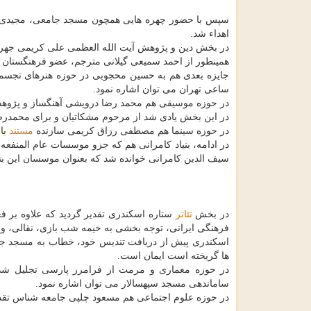
سپس با حضور چهره هایی همچون مسجد جامعی، مجیدی، د
اهداء شد.
در بخش دین و پژوهش آیت الله العظمی علی كریمی جهرمی
همینطور از احمد سمیعی گیلانی مترجم، عضو فرهنگستان زب
جایزه بعدی هم به حسین محجوبی در حوزه هنرهای تجسمی
ساعی تهران می توان اشاره نمود.
در حوزه موسیقی هم محمد رضا درویشی آهنگساز و پژوهشگ
در این بخش یادی شد از مرحوم مشكاتیان و برای محمدر
در حوزه سینما هم مصطفی رزاق كریمی سازنده
مستند
با
در ادامه، بنیاد كامرانی هم كه جزو موسسات عام المنفع
سیف الدین كامرانی خوانده شد كه بعنوان موسسان این بنیاد
در بخش
تئاتر
ستاره اسكندری تقدیر گردید كه علاوه بر فع
فرهنگی ایرانی، توجه بخشی به خیمه شب بازی، نقالی، و 
اسكندری پیش از دریافت تندیس خود، خطاب به مسجد جام
ها گریخته است ایمان است.
در حوزه معماری و مرمت از فرامرز پارسی تجلیل 
ساماندهی مسجد سپهسالار می توان اشاره نمود.
در حوزه علوم اجتماعی هم مسعود چلپی جامعه شناس تقدی