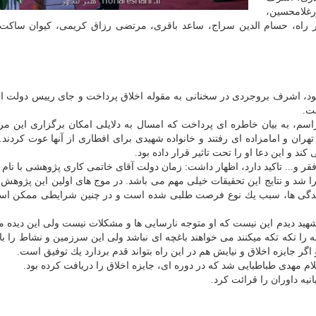
رغلامحسین،
ر راه، حسام الدین سراج، ساعد باقری، مرتضی رزاق كریمی، كیوان ساكت،
بود، اشرف بروجردی در سخنانی به مقوله اخلاق پرداخت و جای رییس دولت ا
ت.
سم، به بیان خاطره ای پرداخت كه امسال به دلایلی امكان برگزاری این مر
ران و امامزاده ای رفتند و خانواده شهیدی برای افطاری از آنها عوت كردند.
كند و این دعا او را تحت تاثیر قرار داده بود.
قر و... تاكید دارد، اظهار داشت: زمان دولت آقای خاتمی كاری پژوهشی با نام ب
ا شد و نتایج این تحقیقات خیلی مهم می باشد. در موج های اولین این پژوهش،
در زندگی ها، سبب یك نوع فرصت طلبی شده است و در چنین شرایطی ممكن ا
شهید دیدم این نیست كه او متوجه نارسایی ها و مشكلات نیست ولی این دیده م
عه را تكه تكه میكنند می خواهند باغچه ای نباشد ولی این سرزمین و نشاط را ب
اگر جایزه اخلاق و نیایش هم در این راه بتواند قدم بردارد یك توفیق است.
 مهدی طباطبایی شد كه در دوره ای، جایزه اخلاق را دریافت كرده بود.
نیه داوران را قرائت كرد.