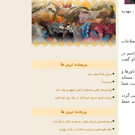
 مهدیه
صلاحات
اسم در
او گفت
پربیننده ترین ها
اورها و
سنگی که آسمان شد
 مسئله
اینترنت!
ست شما
بچه مردم راهی جشنواره زلین جمهوری چک شد
ی گردد
روایت گروه سرود خرم آباد از یک روز غم انگیز
اید حفظ
پربحث ترین ها
مریم همتیان بازیگر جوان سینما و تئاتر درگذشت
رقم های عجیب و غریب اجاره در بازار تهران