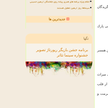
اعلام ویژه برنامه های هنری پیاده روی جاماندگان اربعین حسینی
زیدگان
سینماها روز اربعین تعطیل هستند
جدیدترین ها
ی پارك
تگها
برنامه
جشن
بازیگر
رپورتاژ
تصویر
ن همسر
جشنواره
سینما
تئاتر
 میراث
از قلب
رمت و