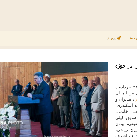
ه ها
رپورتاژ
ش در حوزه
شهر به نقل از ایسنا، عصر چهارشنبه ۲۳ خردادماه
بین المللی
ن
، مدیران و
 اسكندری،
لی خاتمی،
صدیق، لیلی
عی، پیمان
یون ریاحی،
یدری، اشرف