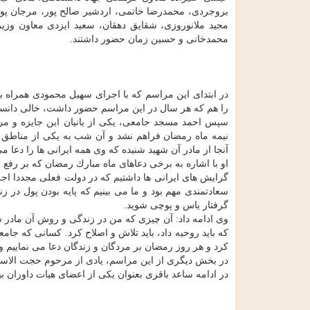
بروجردی، محمدرضا خاتمی، اردشیر صالح پور، مرجان پو
مجید ملانوروزی، شقایق دهقان، سعید ایزدی معاون وزی
محمدخانی و حسین زمان حضور داشتند.
در ابتدای این مراسم كه با اجرای سهیل محمودی همراه 
را هم كه هر سال در این مراسم حضور داشت، خالی دانس
سپس احمد مسجد جامعی، یكی از بانیان این جایزه و مرا
نیمه ماه رمضان فراهم نشد و آن شب به یكی از مناطق ته
آنجا از مادر آن شهید شنیده كه وی همه ایرانی ها را دعا می 
او با اشاره به برخی دعاهای ماه مبارك رمضان كه بر رفع ف
گرایش های ایرانی ها داشتیم كه در دولت فعلی مجددا اجر
سعادتمندی مهم بود و ما می بینیم كه پایه بودن پول 
گرفتار یاس و پوچی شوید.
وی ادامه داد: آن چیزی كه من در زندگی و روش آن مادر 
كه باید روحیه داد، باید تلاش و اصلاح كرد. كسانی كه جام
كرد و هر روز رمضان بر مردگان و زندگان دعا می نماییم و 
در بخش دیگری از این مراسم، یادی از مرحوم حجت الاسلام
در ادامه ساعد باقری بعنوان یكی از اعضای هیات داوران بیا