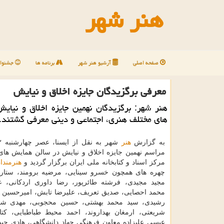
هنر شهر
صفحه اصلی
آرشیو هنر شهر
برنامه ها
جشنوار
معرفی برگزیدگان جایزه اخلاق و نیایش
هنر شهر: برگزیدگان نهمین جایزه اخلاق و نیای
های مختلف هنری، اجتماعی و دینی معرفی گشتند.
به گزارش
هنر
مراسم نهمین جایزه اخلاق و نیایش در سالن همایش های 
مركز اسناد و كتابخانه ملی ایران برگزار گردید و
هنرمندا
چهره های همچون خسرو سینایی، مرضیه برومند، ستاره
مجید مجیدی، فرشته طائرپور، رضا داوری اردكانی، ع
محمد احصایی، صدیق تعریف، علیرضا تابش، امیرحسین 
رشیدی، سید محمد بهشتی، حسین محجوبی، مهدی شفی
شریعتی، ارمغان بهداروند، احمد محیط طباطبایی، كتا
عیسی علیزاده معاون فرهنگی جهاد دانشگاهی، هادی ح