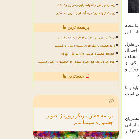
بچه مردم راهی جشنواره زلین جمهوری چک شد
روایت گروه سرود خرم آباد از یک روز غم انگیز
ه واسطه
پربحث ترین ها
نن این
بارندگی شهابی برساوشی اواخر مرداد در ایران
در منزل
مریم همتیان بازیگر جوان سینما و تئاتر درگذشت
احتمال
رقم های عجیب و غریب اجاره در بازار تهران
 مختلف
اعلام ویژه برنامه های هنری پیاده روی جاماندگان اربعین حسینی
یکی از
 فروش و
.
جدیدترین ها
دار با
نی است
تگها
برنامه
جشن
بازیگر
رپورتاژ
تصویر
شتريان
جشنواره
سینما
تئاتر
شناسايي
تنها از