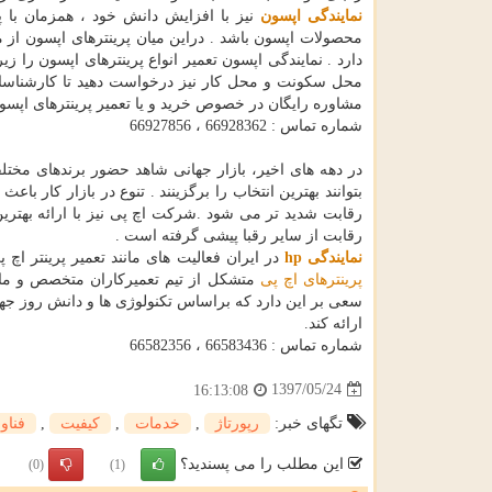
نمایندگی اپسون
نیز با افزایش دانش خود ، همزمان با 
محصولات اپسون باشد . دراین میان پرینترهای اپسون از م
دارد . نمایندگی اپسون تعمیر انواع پرینترهای اپسون را ز
محل سکونت و محل کار نیز درخواست دهید تا کارشناسان م
مشاوره رایگان در خصوص خرید و یا تعمیر پرینترهای اپسو
شماره تماس : 66928362 ، 66927856
در دهه های اخیر، بازار جهانی شاهد حضور برندهای مختل
بتوانند بهترین انتخاب را برگزینند . تنوع در بازار کار با
رقابت شدید تر می شود .شرکت اچ پی نیز با ارائه بهتری
رقابت از سایر رقبا پیشی گرفته است .
نمایندگی
hp
در ایران فعالیت های مانند تعمیر پرینتر اچ
پرینترهای اچ پی
متشکل از تیم تعمیرکاران متخصص و ما
سعی بر این دارد که براساس تکنولوژی ها و دانش روز جهان
ارائه کند.
شماره تماس : 66583436 ، 66582356
1397/05/24
16:13:08
تگهای خبر:
رپورتاژ
,
خدمات
,
كیفیت
,
فناو
این مطلب را می پسندید؟
(0)
(1)