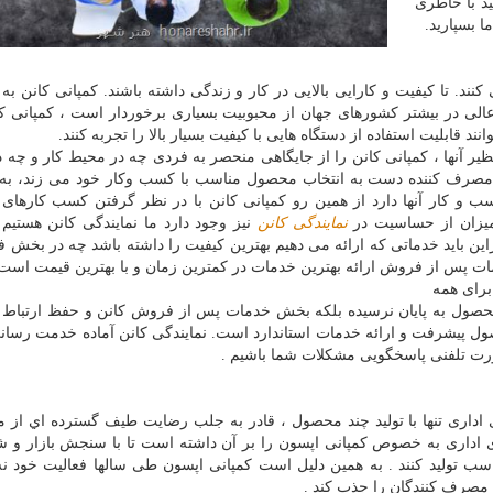
ید با خاطری
ا بسپارید.
کنند. تا کیفیت و کارایی بالایی در کار و زندگی داشته باشند. کمپانی کانن ب
عالی در بیشتر کشورهای جهان از محبوبیت بسیاری برخوردار است ، کمپانی کا
قابلیت استفاده از دستگاه هایی با کیفیت بسیار بالا را تجربه کنند.
یر آنها ، کمپانی کانن را از جایگاهی منحصر به فردی چه در محیط کار و چه 
مصرف کننده دست به انتخاب محصول مناسب با کسب وکار خود می زند، به 
سب و کار آنها دارد از همین رو کمپانی کانن با در نظر گرفتن کسب کارهای
 میزان از حساسیت در
نمایندگی کانن
نیز وجود دارد ما نمایندگی کانن هستیم 
راین باید خدماتی که ارائه می دهیم بهترین کیفیت را داشته باشد چه در بخش
 پس از فروش ارائه بهترین خدمات در کمترین زمان و با بهترین قیمت است
برای همه
صول به پایان نرسیده بلکه بخش خدمات پس از فروش کانن و حفظ ارتباط پای
صول پیشرفت و ارائه خدمات استاندارد است. نمایندگی کانن آماده خدمت رسا
صورت تلفنی پاسخگویی مشکلات شما باشیم .
ی اداری تنها با توليد چند محصول ، قادر به جلب رضايت طيف گسترده اي از م
 های اداری به خصوص کمپانی اپسون را بر آن داشته است تا با سنجش بازار و 
اسب تولید کنند . به همين دليل است کمپانی اپسون طی سالها فعالیت خود نه 
 مصرف کنندگان را جذب کند .