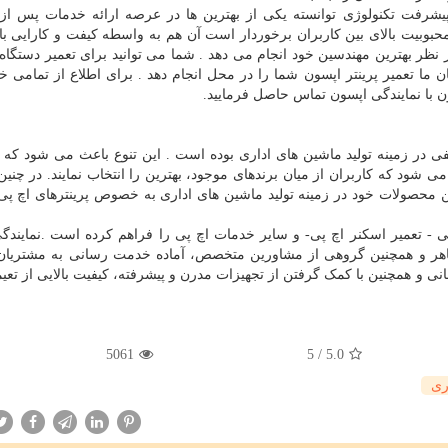
پیشرفت تکنولوژی توانسته یکی از بهترین ها در عرصه ارائه خدمات پس ا
حبوبیت بالای بین کاربران برخوردار است آن هم به واسطه کیفت و کارایی بال
یر نظر بهترین مهندسین خود انجام می دهد . شما می توانید برای تعمیر دستگاه
ا تعمیر پرینتر اپسون شما را در محل انجام دهد . برای اطلاع از تمامی خ
ن با نمایندگی اپسون تماس حاصل فرمایید.
فی در زمینه تولید ماشین های اداری بوده است . این تنوع باعث می شود که ک
عث می شود که کاربران از میان برندهای موجود، بهترین را انتخاب نمایند. در چنین
ن محصولات خود در زمینه تولید ماشین های اداری به خصوص پرینترهای اچ پی 
 پی - تعمیر اسکنر اچ پی- و سایر خدمات اچ پی را فراهم کرده است .نمایند
هر و همچنین گروهی از مشاورین متخصص، آماده خدمت رسانی به مشتریان 
ی و همچنین با کمک گرفتن از تجهیزات مدرن و پیشرفته، کیفیت بالایی از تعی
5061
5
/
5.0
ری