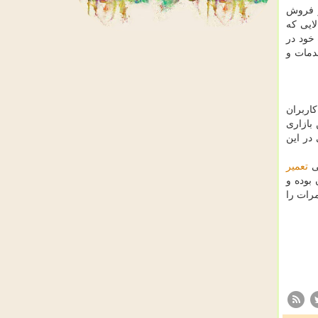
ز فروش
ایی که
 خود در
دمات و
اربران
 بازاری
در این
گی
تعمیر
بوده و
مرات را