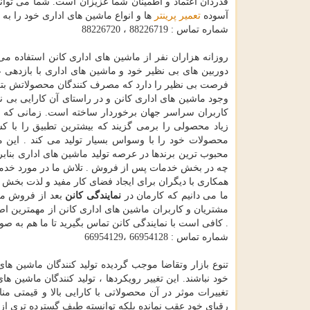
قدردان اعتماد و اطمینان شما عزیزان است. شما می توان
آسوده
تعمیر پرینتر
ها و انواع ماشین های اداری خود را به م
شماره تماس : 88226719 ، 88226720
روزانه هزاران نفر از ماشین های اداری کانن استفاده می 
دوربین های بی نظیر خود و ماشین های اداری با بازدهی 
فرصت بی نظیر را دارد که مصرف کنندگان محصولاتش بتوانند 
وجود ماشین های اداری کانن و در راستای آن کارایی بی نظ
کاربران سراسر جهان برخوردار ساخته است. زمانی که 
زیاد محصولی را برمی گزیند که بیشترین تطبیق را با ک
محصولات خود را با وسواس بسیار تولید می کند . این
محبوب ترین برندها در عرصه تولید ماشین های اداری بناب
چه در بخش خدمات پس از فروش . تلاش ما در مورد خدمات
همکاری با دیگران برای ایجاد فضای کار مفید و لذت بخش 
ما می دانیم که کارمان در
نمایندگی کانن
بعد از فروش مح
مشتریان و کاربران ماشین های اداری کانن از مهمترین ا
. کافی است با نمایندگی کانن تماس بگیرید تا ما هم به 
شماره تماس : 66954128 ،66954129
تنوع بازار وتقاضا موجب گرديده توليد كنندگان ماشین ها
خود نباشند. اين تغيير رويكردها ، توليد كنندگان ماشین
تغييرات موثر در آن محصولاتی با کارایی بالا و قیمتی من
رقبای خود عقب نمانده بلکه توانسته طیف گسترده تری از