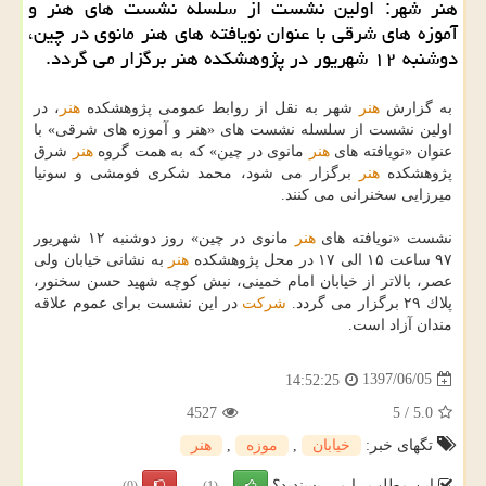
هنر شهر: اولین نشست از سلسله نشست های هنر و
آموزه های شرقی با عنوان نویافته های هنر مانوی در چین،
دوشنبه ۱۲ شهریور در پژوهشكده هنر برگزار می گردد.
به گزارش
هنر
شهر به نقل از روابط عمومی پژوهشكده
هنر
، در
اولین نشست از سلسله نشست های «هنر و آموزه های شرقی» با
عنوان «نویافته های
هنر
مانوی در چین» كه به همت گروه
هنر
شرق
پژوهشكده
هنر
برگزار می شود، محمد شكری فومشی و سونیا
میرزایی سخنرانی می كنند.
نشست «نویافته های
هنر
مانوی در چین» روز دوشنبه ۱۲ شهریور
۹۷ ساعت ۱۵ الی ۱۷ در محل پژوهشكده
هنر
به نشانی خیابان ولی
عصر، بالاتر از خیابان امام خمینی، نبش كوچه شهید حسن سخنور،
پلاك ۲۹ برگزار می گردد.
شركت
در این نشست برای عموم علاقه
مندان آزاد است.
1397/06/05
14:52:25
4527
5
/
5.0
تگهای خبر:
خیابان
,
موزه
,
هنر
این مطلب را می پسندید؟