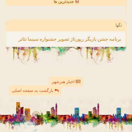
جدیدترین ها
تگها
برنامه
جشن
بازیگر
رپورتاژ
تصویر
جشنواره
سینما
تئاتر
اخبار هنرشهر
بازگشت به صفحه اصلی