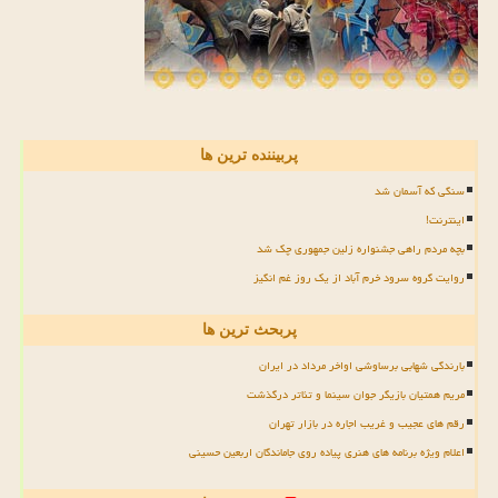
پربیننده ترین ها
سنگی که آسمان شد
اینترنت!
بچه مردم راهی جشنواره زلین جمهوری چک شد
روایت گروه سرود خرم آباد از یک روز غم انگیز
پربحث ترین ها
بارندگی شهابی برساوشی اواخر مرداد در ایران
مریم همتیان بازیگر جوان سینما و تئاتر درگذشت
رقم های عجیب و غریب اجاره در بازار تهران
اعلام ویژه برنامه های هنری پیاده روی جاماندگان اربعین حسینی