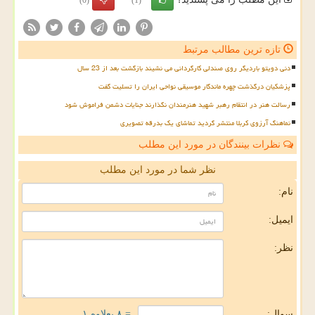
(0)
(1)
تازه ترین مطالب مرتبط
دنی دویتو باردیگر روی صندلی کارگردانی می نشیند بازگشت بعد از 23 سال
پزشکیان درگذشت چهره ماندگار موسیقی نواحی ایران را تسلیت گفت
رسالت هنر در انتقام رهبر شهید هنرمندان نگذارند جنایات دشمن فراموش شود
نماهنگ آرزوی کربلا منتشر گردید تماشای یک بدرقه تصویری
نظرات بینندگان در مورد این مطلب
نظر شما در مورد این مطلب
نام:
ایمیل:
نظر:
سوال:
= ۸ بعلاوه ۱