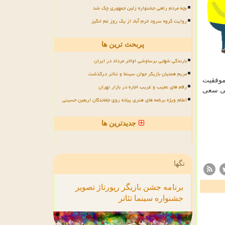
بچه مردم راهی جشنواره زلین جمهوری چک شد
روایت گروه سرود خرم آباد از یک روز غم انگیز
پربحث ترین ها
بارندگی شهابی برساوشی اواخر مرداد در ایران
مریم همتیان بازیگر جوان سینما و تئاتر درگذشت
موفقیت
رقم های عجیب و غریب اجاره در بازار تهران
تی سعی
اعلام ویژه برنامه های هنری پیاده روی جاماندگان اربعین حسینی
جدیدترین ها
تگها
برنامه
جشن
بازیگر
رپورتاژ
تصویر
جشنواره
سینما
تئاتر