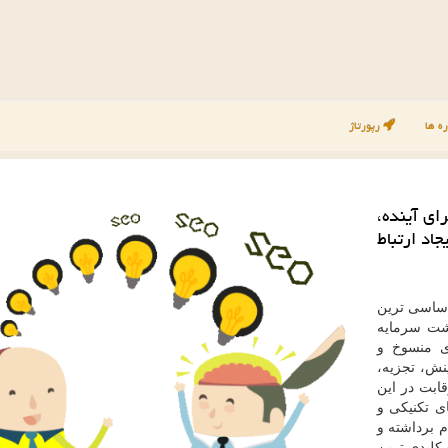
ه ها
رپورتاژ
ای آینده،
اد ارتباط
اساسی ترین
گشت سرمایه
ی منسوخ و
نش، تجزیه،
قابت در این
ی تکنیکی و
 برداشته و
ب کلیدی ترین