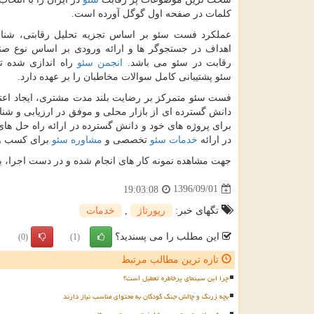
کلمات در صفحه اول گوگل آورده است.
عملکرد فست سئو بر اساس تجزیه تحلیل رقابتی، شنا
اهداف در جستجوگر ها و ارائه ورودی بر اساس نوع ص
رقابت در سئو می باشد.
انجمن سئو
راه اندازی شده
سئو پشتیبانی کامل سوالات مخاطبان را بر عهده دارد.
فست سئو متمرکز بر رضایت بلند مدت مشتری، ایجاد اعتم
دانش گسترده ای از بازار محلی و موفق در ارزیابی و 
برای پروژه های خود و دانش گسترده در ارائه راه حل ها
در ارائه
خدمات سئو
تخصصی و
مشاوره سئو
برای کسب و 
جهت مشاهده نمونه کار های انجام شده و در دست اجرا، 
1396/09/01
19:03:08
تگهای خبر:
رپورتاژ
,
خدمات
این مطلب را می پسندید؟
(0)
(1)
تازه ترین مطالب مرتبط
چرا این سینمای پرخاطره تعطیل است؟
بچه زرنگ و چالش جنگ کودکان به محتوای مناسب نیاز دارند