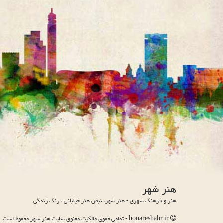
هنر شهر
هنر و فرهنگ شهری - هنر شهر، نبض هنر خیابانی ، رنگ زندگی
honareshahr.ir - تمامی حقوق مالکیت معنوی سایت هنر شهر محفوظ است