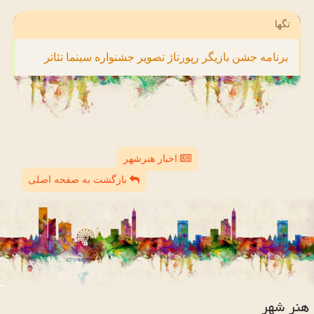
تگها
برنامه
جشن
بازیگر
رپورتاژ
تصویر
جشنواره
سینما
تئاتر
اخبار هنرشهر
بازگشت به صفحه اصلی
هنر شهر