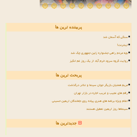
پربیننده ترین ها
سنگی که آسمان شد
اینترنت!
بچه مردم راهی جشنواره زلین جمهوری چک شد
روایت گروه سرود خرم آباد از یک روز غم انگیز
پربحث ترین ها
مریم همتیان بازیگر جوان سینما و تئاتر درگذشت
رقم های عجیب و غریب اجاره در بازار تهران
اعلام ویژه برنامه های هنری پیاده روی جاماندگان اربعین حسینی
سینماها روز اربعین تعطیل هستند
جدیدترین ها