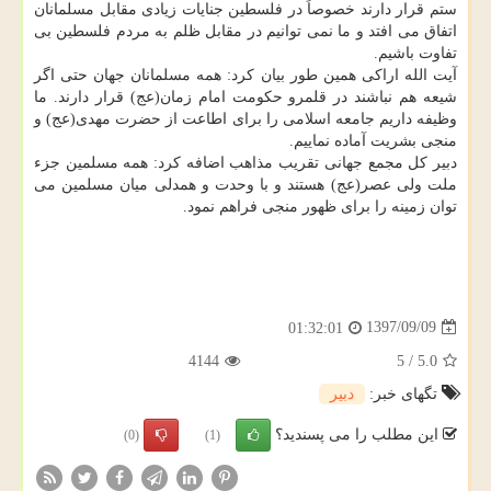
ستم قرار دارند خصوصاً در فلسطین جنایات زیادی مقابل مسلمانان
اتفاق می افتد و ما نمی توانیم در مقابل ظلم به مردم فلسطین بی
تفاوت باشیم.
آیت الله اراكی همین طور بیان كرد: همه مسلمانان جهان حتی اگر
شیعه هم نباشند در قلمرو حكومت امام زمان(عج) قرار دارند. ما
وظیفه داریم جامعه اسلامی را برای اطاعت از حضرت مهدی(عج) و
منجی بشریت آماده نماییم.
دبیر كل مجمع جهانی تقریب مذاهب اضافه كرد: همه مسلمین جزء
ملت ولی عصر(عج) هستند و با وحدت و همدلی میان مسلمین می
توان زمینه را برای ظهور منجی فراهم نمود.
1397/09/09
01:32:01
4144
5
/
5.0
تگهای خبر:
دبیر
این مطلب را می پسندید؟
(0)
(1)