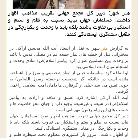
هنر شهر: دبیر كل مجمع جهانی تقریب مذاهب اظهار
داشت: مسلمانان جهان نباید نسبت به ظلم و ستم و
استكبار بی تفاوت باشند بلكه باید با وحدت و یكپارچگی در
مقابل ستمگری ایستادگی كنند.
به گزارش
هنر
شهر به نقل از ایسنا، آیت الله محسن اراكی در
سخنرانی قبل از خطبه های نماز جمعه قم در مصلی قدس با تاكید
بر وحدت بین مسلمین عنوان كرد: پیامبر اسلام(ص) منادی وحدت و
انسجام میان امت اسلامی بود.
او اضافه كرد: متاسفانه خیلی از ابعاد شخصیتی پیامبر(ص) ناشناخته
مانده است در حالیكه اگر شخصیت برجسته رسول الله(ص) به
خوبی تبیین می شد خیلی از گرفتاری ها دامان امت اسلامی را نمی
گرفت.
آیت الله اراكی اشاره كرد: عشق و علاقه و ارادت به پیامبر
اسلام(ص) در شیعه و غیرشیعه وجود دارد و جهان محو خاصیت ها و
خصلت های این پیامبر(ص) مهربانی است.
دبیر كل مجمع جهانی تقریب مذاهب اظهار نمود: مسلمانان جهان
نباید نسبت به ظلم و ستم و استكبار بی تفاوت باشند بلكه باید با
وحدت و یكپارچگی در مقابل ستمگری ایستادگی كنند.
او اظهار داشت: امروز باز كشورهای مظلوم تحت سیطره ظلم و