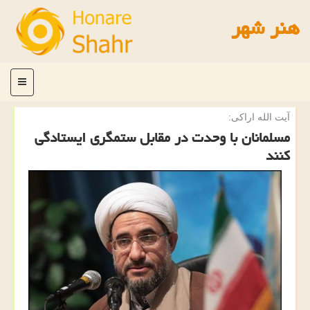
هنر شهر
منو
آیت الله اراكی:
مسلمانان با وحدت در مقابل ستمگری ایستادگی
كنند